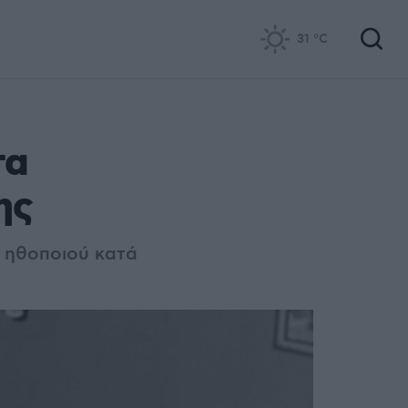
31
°C
τα
ης
 ηθοποιού κατά