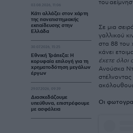
του αείμνησ
03.08.2026, 11:06
Κάτι αλλάζει στον χάρτη
της πανεπιστημιακής
εκπαίδευσης στην
Σε μια σει
Ελλάδα
γαλλικού κ
στα 88 του 
30.07.2026, 15:25
κάνει ετοιμ
Εθνική Τράπεζα: Η
έχετε όλοι
κορυφαία επιλογή για τη
χρηματοδότηση μεγάλων
Ανούσκα Ντ
έργων
στέλνοντας 
ακόλουθους
29.07.2026, 09:39
Διασκεδάζουμε
Οι φωτογρα
υπεύθυνα, επιστρέφουμε
με ασφάλεια