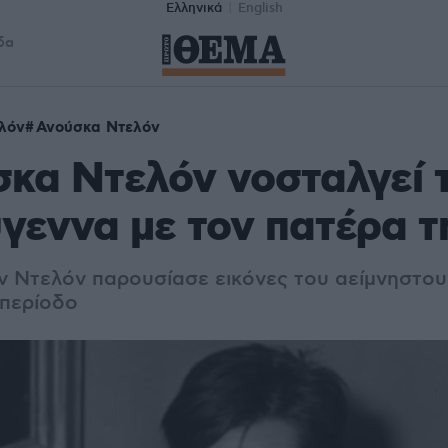
Ελληνικά
English
δα
λόν
Ανούσκα Ντελόν
κα Ντελόν νοσταλγεί 
γεννα με τον πατέρα τ
ν Ντελόν παρουσίασε εικόνες του αείμνηστου
 περίοδο