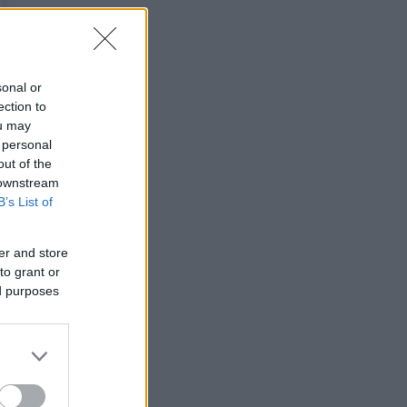
sonal or
ection to
ou may
 personal
out of the
 downstream
B’s List of
er and store
to grant or
ed purposes