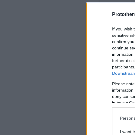
Protothe
If you wish 
sensitive in
confirm you
continue se
information 
further disc
participants
Downstream 
Please note
information 
deny consent
in below Go
Persona
I want t