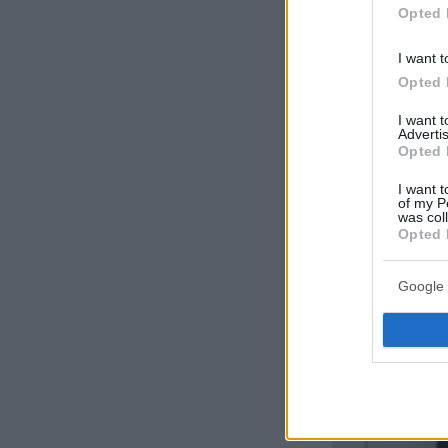
Opted 
I want t
Opted 
I want 
Advertis
Opted 
I want t
of my P
was col
Opted 
Google 