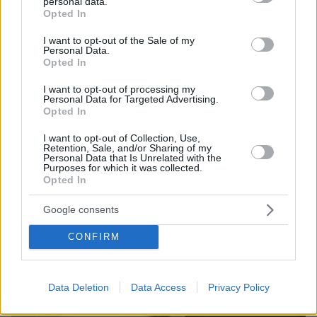
personal data.
grant or deny consent to Google and its third-party tags to
λύκων στην Κεντρική Μακεδονία: Καλό ταξίδι
Opted In
use your data for below specified purposes in below Google
μικρέ, δείτε βίντεο
consent section.
I want to opt-out of the Sale of my
Personal Data.
Opted In
I want to opt-out of processing my
Personal Data for Targeted Advertising.
Opted In
I want to opt-out of Collection, Use,
Retention, Sale, and/or Sharing of my
Personal Data that Is Unrelated with the
Purposes for which it was collected.
Opted In
Google consents
CONFIRM
Data Deletion
Data Access
Privacy Policy