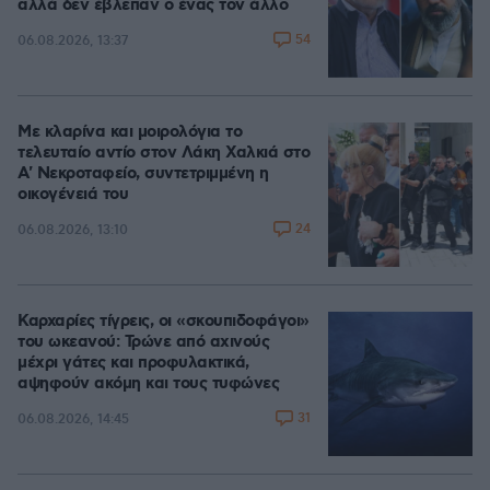
αλλά δεν έβλεπαν ο ένας τον άλλο
54
06.08.2026, 13:37
Με κλαρίνα και μοιρολόγια το
τελευταίο αντίο στον Λάκη Χαλκιά στο
A' Νεκροταφείο, συντετριμμένη η
οικογένειά του
24
06.08.2026, 13:10
Καρχαρίες τίγρεις, οι «σκουπιδοφάγοι»
του ωκεανού: Τρώνε από αχινούς
μέχρι γάτες και προφυλακτικά,
αψηφούν ακόμη και τους τυφώνες
31
06.08.2026, 14:45