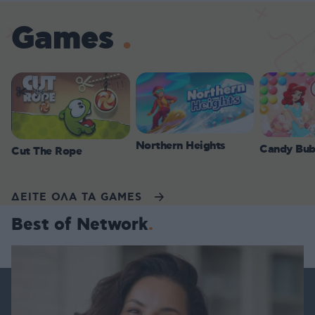
Games
Northern Heights
Candy Bub
Cut The Rope
ΔΕΙΤΕ ΟΛΑ ΤΑ GAMES
Best of Network