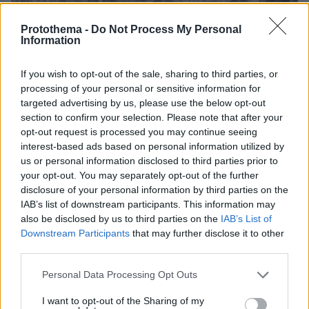
Protothema -
Do Not Process My Personal
Information
If you wish to opt-out of the sale, sharing to third parties, or
processing of your personal or sensitive information for
targeted advertising by us, please use the below opt-out
section to confirm your selection. Please note that after your
opt-out request is processed you may continue seeing
interest-based ads based on personal information utilized by
us or personal information disclosed to third parties prior to
your opt-out. You may separately opt-out of the further
disclosure of your personal information by third parties on the
IAB’s list of downstream participants. This information may
also be disclosed by us to third parties on the
IAB’s List of
Downstream Participants
that may further disclose it to other
third parties.
Please note that this website/app uses one or more Google
Personal Data Processing Opt Outs
services and may gather and store information including but
06.08.2026, 16:39
not limited to your visit or usage behaviour. You may click to
I want to opt-out of the Sharing of my
Πέθανε το άσπρο κουτάβι που συμβίωνε με αγέλη