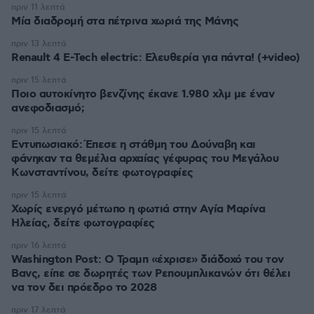
πριν 11 λεπτά
Μία διαδρομή στα πέτρινα χωριά της Μάνης
πριν 13 λεπτά
Renault 4 E-Tech electric: Ελευθερία για πάντα! (+video)
πριν 15 λεπτά
Ποιο αυτοκίνητο βενζίνης έκανε 1.980 χλμ με έναν
ανεφοδιασμό;
πριν 15 λεπτά
Εντυπωσιακό: Έπεσε η στάθμη του Δούναβη και
φάνηκαν τα θεμέλια αρχαίας γέφυρας του Μεγάλου
Κωνσταντίνου, δείτε φωτογραφίες
πριν 15 λεπτά
Χωρίς ενεργό μέτωπο η φωτιά στην Aγία Μαρίνα
Ηλείας, δείτε φωτογραφίες
πριν 16 λεπτά
Washington Post: Ο Τραμπ «έχρισε» διάδοχό του τον
Βανς, είπε σε δωρητές των Ρεπουμπλικανών ότι θέλει
να τον δει πρόεδρο το 2028
πριν 17 λεπτά