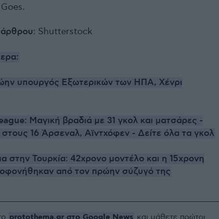
 Goes.
 άρθρου
: Shutterstock
ερα:
ώην υπουργός Εξωτερικών των ΗΠΑ, Χένρι
ague: Μαγική βραδιά με 31 γκολ και ματσάρες -
στους 16 Άρσεναλ, Αϊντχόφεν - Δείτε όλα τα γκολ
α στην Τουρκία: 42χρονο μοντέλο και η 15χρονη
λοφονήθηκαν από τον πρώην σύζυγό της
protothema.gr στο Google News
το
και μάθετε πρώτοι