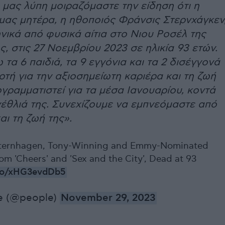
μας λύπη μοιραζόμαστε την είδηση ότι η
μας μητέρα, η ηθοποιός Φράνσις Στερνχάγκεν
νικά από φυσικά αίτια στο Νιου Ροσέλ της
, στις 27 Νοεμβρίου 2023 σε ηλικία 93 ετών.
 τα 6 παιδιά, τα 9 εγγόνια και τα 2 δισέγγονά
ορτή για την αξιοσημείωτη καριέρα και τη ζωή
ογραμματιστεί για τα μέσα Ιανουαρίου, κοντά
έθλιά της. Συνεχίζουμε να εμπνεόμαστε από
αι τη ζωή της».
Sternhagen, Tony-Winning and Emmy-Nominated
om 'Cheers' and 'Sex and the City', Dead at 93
.co/xHG3evdDb5
e (@people)
November 29, 2023