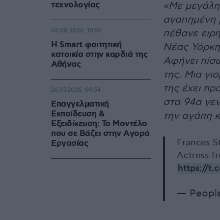
τεχνολογίας
«Με μεγάλη 
αγαπημένη 
03.08.2026, 10:56
πέθανε ειρη
Η Smart φοιτητική
Νέας Υόρκης
κατοικία στην καρδιά της
Αφήνει πίσω
Αθήνας
της. Μια γι
της έχει πρ
26.07.2026, 09:54
στα 94α γεν
Επαγγελματική
Εκπαίδευση &
την αγάπη κ
Εξειδίκευση: Το Mοντέλο
που σε Bάζει στην Aγορά
Frances 
Eργασίας
Actress fr
https://t
— Peopl