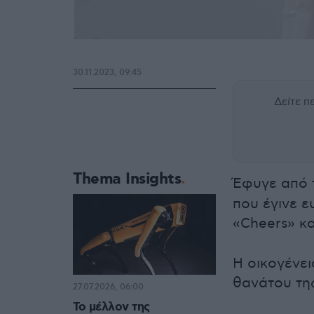
30.11.2023, 09:45
Δείτε 
Thema Insights
Έφυγε από 
που έγινε 
«Cheers» κα
Η οικογένει
θανάτου τη
27.07.2026, 06:00
Το μέλλον της