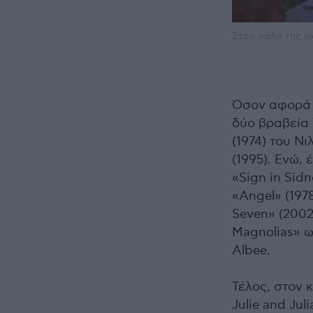
Στον ρόλο της ω
Όσον αφορά τ
δύο βραβεία 
(1974) του Ν
(1995). Ενώ,
«Sign in Sidn
«Angel» (197
Seven» (2002
Magnolias» ω
Albee.
Τέλος, στον 
Julie and Jul