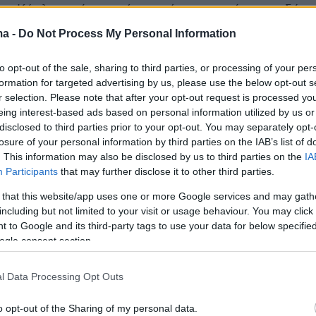
ζον Κάρλιν απέτισε φόρο τιμής στη μητέρα του δύο
ον θάνατό της στο Instagram. «Φραννί. Μαμά.
ma -
Do Not Process My Personal Information
νχάγκεν. Το βράδυ της Δευτέρας, 27 Νοεμβρίου,
ικά στο σπίτι της, ενάμιση μήνα πριν από τα 94α
to opt-out of the sale, sharing to third parties, or processing of your per
», έγραψε δημοσιεύοντας μία σειρά από
formation for targeted advertising by us, please use the below opt-out s
r selection. Please note that after your opt-out request is processed y
 της μητέρας του.
«Θα δημοσιεύσω περισσότερα
eing interest-based ads based on personal information utilized by us or
λά προς το παρόν θέλω απλώς να ευχαριστήσω για
disclosed to third parties prior to your opt-out. You may separately opt-
ωτο δώρο ενός καλλιτέχνη και ανθρώπου που ήταν
losure of your personal information by third parties on the IAB’s list of
τέρνχαγκεν».
. This information may also be disclosed by us to third parties on the
IA
Participants
that may further disclose it to other third parties.
όλοι της σε τηλεόραση, θέατρο και κινηματογράφο
 that this website/app uses one or more Google services and may gath
ση, η Στερνχάγκεν πρωταγωνίστησε ως η γιαγιά
including but not limited to your visit or usage behaviour. You may click 
 to Google and its third-party tags to use your data for below specifi
ρ (Νοα Γουάιλ) στο «ER» και ως η μητέρα του Κλιφ
ogle consent section.
μπέγκερ) στο «Cheers», ρόλοι που της χάρισαν δύο
ες για Emmy. Επίσης, υποδύθηκε την Μπάνι
l Data Processing Opt Outs
 την κακιά μητέρα του Τρέι (Κάιλ ΜακΛάχλαν) και
ρλοτ (Κρίστιν Ντέιβις), στο «Sex and the City», για
o opt-out of the Sharing of my personal data.