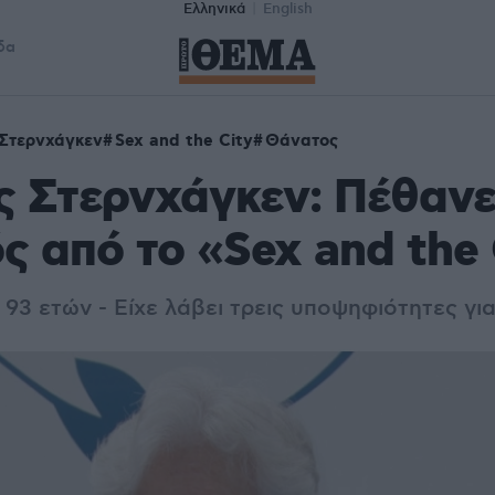
Ελληνικά
English
δα
Στερνχάγκεν
Sex and the City
Θάνατος
 Στερνχάγκεν: Πέθανε
ς από το «Sex and the 
 93 ετών - Είχε λάβει τρεις υποψηφιότητες γ