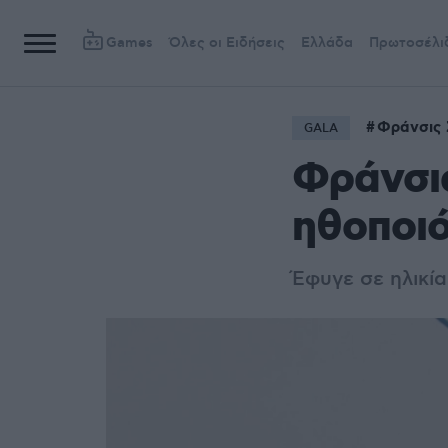
Games
Όλες οι Ειδήσεις
Ελλάδα
Πρωτοσέλι
Φράνσις 
GALA
Φράνσις
ηθοποιό
Έφυγε σε ηλικία