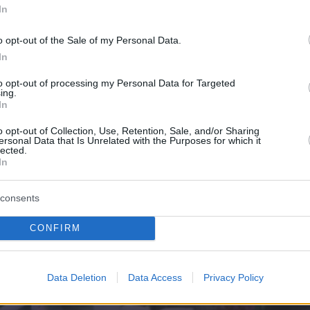
αβε μια τρίτη υποψηφιότητα για Emmy. Έπαιξε
In
όλο της μητέρας της Μπρέντα Λι Τζόνσον (Κίρα
το «The Closer».
o opt-out of the Sale of my Personal Data.
In
to opt-out of processing my Personal Data for Targeted
ing.
In
o opt-out of Collection, Use, Retention, Sale, and/or Sharing
ersonal Data that Is Unrelated with the Purposes for which it
lected.
In
consents
CONFIRM
Data Deletion
Data Access
Privacy Policy