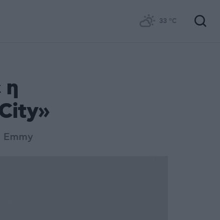
33
°C
 η
City»
ια Emmy