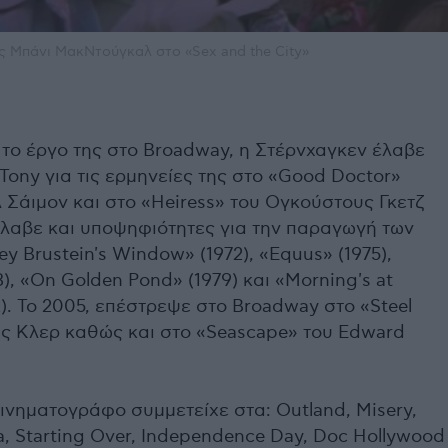
ς Μπάνι ΜακΝτούγκαλ στο «Sex and the City»
ο έργο της στο Broadway, η Στέρνχαγκεν έλαβε
Tony για τις ερμηνείες της στο «Good Doctor»
ιλ Σάιμον και στο «Heiress» του Ογκούστους Γκετζ
 έλαβε και υποψηφιότητες για την παραγωγή των
ey Brustein's Window» (1972), «Equus» (1975),
8), «On Golden Pond» (1979) και «Morning's at
). Το 2005, επέστρεψε στο Broadway στο «Steel
ς Κλερ καθώς και στο «Seascape» του Edward
κινηματογράφο συμμετείχε στα: Outland, Misery,
ia, Starting Over, Independence Day, Doc Hollywood