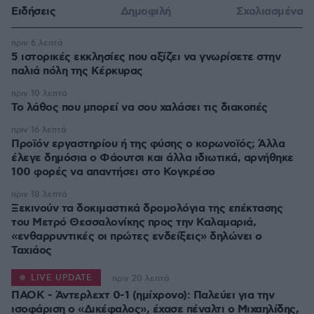
Ειδήσεις
Δημοφιλή
Σχολιασμένα
πριν 6 λεπτά
5 ιστορικές εκκλησίες που αξίζει να γνωρίσετε στην
παλιά πόλη της Κέρκυρας
πριν 10 λεπτά
Το λάθος που μπορεί να σου χαλάσει τις διακοπές
πριν 16 λεπτά
Προϊόν εργαστηρίου ή της φύσης ο κορωνοϊός; Άλλα
έλεγε δημόσια ο Φάουτσι και άλλα ιδιωτικά, αρνήθηκε
100 φορές να απαντήσει στο Κογκρέσο
πριν 18 λεπτά
Ξεκινούν τα δοκιμαστικά δρομολόγια της επέκτασης
του Μετρό Θεσσαλονίκης προς την Καλαμαριά,
«ενθαρρυντικές οι πρώτες ενδείξεις» δηλώνει ο
Ταχιάος
LIVE UPDATE
πριν 20 λεπτά
ΠΑΟΚ - Άντερλεχτ 0-1 (ημίχρονο): Παλεύει για την
ισοφάριση ο «Δικέφαλος», έχασε πέναλτι ο Μιχαηλίδης,