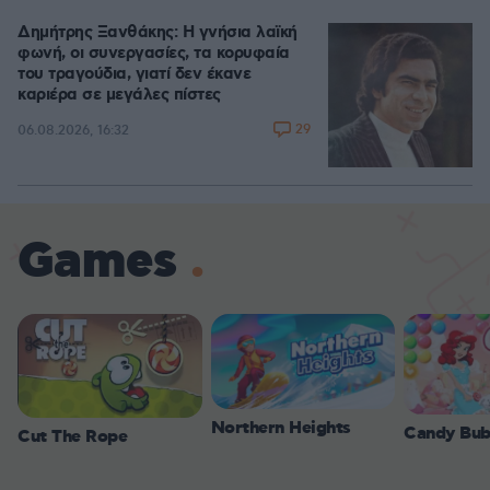
Δημήτρης Ξανθάκης: Η γνήσια λαϊκή
φωνή, οι συνεργασίες, τα κορυφαία
του τραγούδια, γιατί δεν έκανε
καριέρα σε μεγάλες πίστες
29
06.08.2026, 16:32
Games
Northern Heights
Candy Bub
Cut The Rope