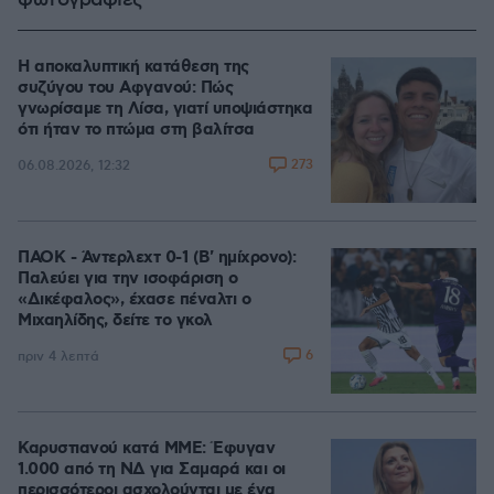
φωτογραφίες
Η αποκαλυπτική κατάθεση της
συζύγου του Αφγανού: Πώς
γνωρίσαμε τη Λίσα, γιατί υποψιάστηκα
ότι ήταν το πτώμα στη βαλίτσα
273
06.08.2026, 12:32
ΠΑΟΚ - Άντερλεχτ 0-1 (Β' ημίχρονο):
Παλεύει για την ισοφάριση ο
«Δικέφαλος», έχασε πέναλτι ο
Μιχαηλίδης, δείτε το γκολ
6
πριν 4 λεπτά
Καρυστιανού κατά ΜΜΕ: Έφυγαν
1.000 από τη ΝΔ για Σαμαρά και οι
περισσότεροι ασχολούνται με ένα