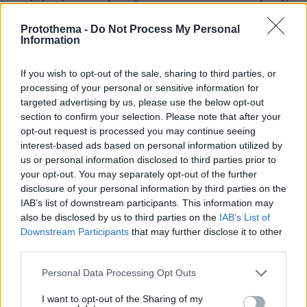
Protothema -
Do Not Process My Personal
πριν 23 λεπτά
Information
Για πάντα στη Ρεάλ Μαδρίτης ο Βινίσιους: Yπέγραψε
νέο συμβόλαιο έως το 2032 ο Βραζιλιάνος
If you wish to opt-out of the sale, sharing to third parties, or
πριν 26 λεπτά
processing of your personal or sensitive information for
Σφουγγάτο: 8 τρόποι να το φτιάξουμε – Από το πιο
targeted advertising by us, please use the below opt-out
απλό μέχρι το πιο πλούσιο
section to confirm your selection. Please note that after your
πριν 26 λεπτά
opt-out request is processed you may continue seeing
Ποιες είναι οι ομοιότητες και οι διαφορές ανάμεσα στις
interest-based ads based on personal information utilized by
μέλισσες και τις σφήκες
us or personal information disclosed to third parties prior to
your opt-out. You may separately opt-out of the further
πριν 32 λεπτά
disclosure of your personal information by third parties on the
Σαλάχ: Αποθεώθηκε από 25.000 φίλους της
IAB’s list of downstream participants. This information may
Τραμπζονσπόρ στο «Papara Park», βίντεο και
also be disclosed by us to third parties on the
IAB’s List of
φωτογραφίες
Downstream Participants
that may further disclose it to other
πριν 33 λεπτά
third parties.
Πώς έγινε η τραγωδία με την νεκρή μητέρα στα Μάλια:
Βούτηξε για να βοηθήσει τη φίλη της και πνίγηκε, τα
Please note that this website/app uses one or more Google
Personal Data Processing Opt Outs
παιδιά φώναζαν για βοήθεια
services and may gather and store information including but
not limited to your visit or usage behaviour. You may click to
I want to opt-out of the Sharing of my