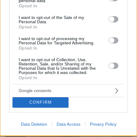
personal data.
grant or deny consent to Google and its third-party tags to
Opted In
ΔΕΙΤΕ ΟΛΕΣ ΤΙΣ ΕΙΔΗΣΕΙΣ
use your data for below specified purposes in below Google
consent section.
I want to opt-out of the Sale of my
Personal Data.
Opted In
ΤΑ ΠΙΟ ΔΗΜΟΦΙΛΗ
I want to opt-out of processing my
Personal Data for Targeted Advertising.
Opted In
I want to opt-out of Collection, Use,
Retention, Sale, and/or Sharing of my
Personal Data that Is Unrelated with the
Purposes for which it was collected.
Opted In
Google consents
CONFIRM
Data Deletion
Data Access
Privacy Policy