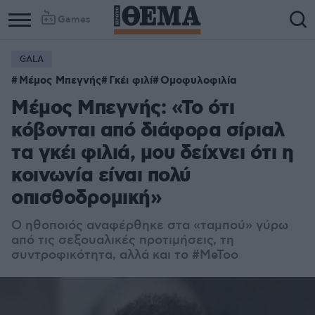
Games
GALA
Μέμος Μπεγνής
Γκέι φιλί
Ομοφυλοφιλία
Μέμος Μπεγνής: «Το ότι
κόβονται από διάφορα σίριαλ
τα γκέι φιλιά, μου δείχνει ότι η
κοινωνία είναι πολύ
οπισθοδρομική»
Ο ηθοποιός αναφέρθηκε στα «ταμπού» γύρω
από τις σεξουαλικές προτιμήσεις, τη
συντροφικότητα, αλλά και το #MeToo