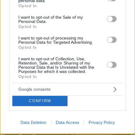
«Δεν το πιστεύουμε», λένε οι Αμερικανοί που
personal data.
grant or deny consent to Google and its third-party tags to
Opted In
υιοθέτησαν τον Αφγανό στη Λέσβο - Η αρχική
use your data for below specified purposes in below Google
εκδοχή για το φονικό στην Κυψέλη και η σιωπή
consent section.
I want to opt-out of the Sale of my
στην απολογία
Personal Data.
Opted In
I want to opt-out of processing my
Personal Data for Targeted Advertising.
Opted In
I want to opt-out of Collection, Use,
Retention, Sale, and/or Sharing of my
Personal Data that Is Unrelated with the
Purposes for which it was collected.
Opted In
Google consents
CONFIRM
Data Deletion
Data Access
Privacy Policy