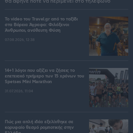
θα άφηνε ποτέ να περιμένει στο τηλέφωνο
To video του Travel.gr από το ταξίδι
στα Βόρεια Άγραφα: Φιλόξενοι
Άνθρωποι, ανόθευτη Φύση
07.08.2026, 12:38
14+1 λόγοι που αξίζει να ζήσεις το
επετειακό τριήμερο των 15 χρόνων του
Spetses Mini Marathon
31.07.2026, 11:04
Πώς μια απλή ιδέα εξελίχθηκε σε
κορυφαίο θεσμό ρομποτικής στην