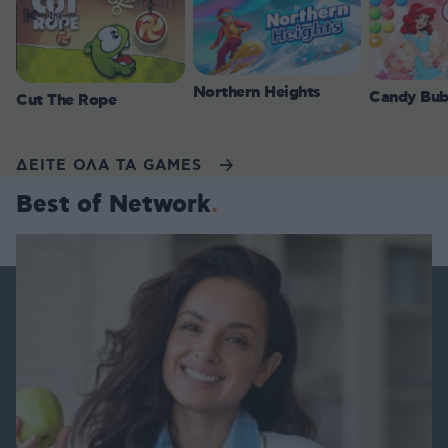
Northern Heights
Candy Bub
Cut The Rope
ΔΕΙΤΕ ΟΛΑ ΤΑ GAMES
Best of Network