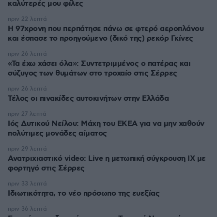
καλύτερές μου φίλες
πριν 22 λεπτά
Η 97χρονη που περπάτησε πάνω σε φτερό αεροπλάνου
και έσπασε το προηγούμενο (δικό της) ρεκόρ Γκίνες
πριν 26 λεπτά
«Τα έχω χάσει όλα»: Συντετριμμένος ο πατέρας και
σύζυγος των θυμάτων στο τροχαίο στις Σέρρες
πριν 26 λεπτά
Τέλος οι πινακίδες αυτοκινήτων στην Ελλάδα
πριν 27 λεπτά
Ιός Δυτικού Νείλου: Μάχη του ΕΚΕΑ για να μην χαθούν
πολύτιμες μονάδες αίματος
πριν 29 λεπτά
Ανατριχιαστικό video: Live η μετωπική σύγκρουση ΙΧ με
φορτηγό στις Σέρρες
πριν 33 λεπτά
Ιδιωτικότητα, το νέο πρόσωπο της ευεξίας
πριν 36 λεπτά