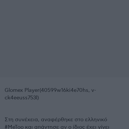
Glomex Player(40599w16ki4e70hs, v-
ck4eeuss753l)
Στη συνέχεια, αναφέρθηκε στο ελληνικό
#MeToo και απάντησε αν ο ίδιος έχει γίνει