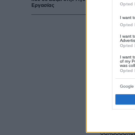
Opted 
Eργασίας
I want t
Opted 
I want 
Advertis
Opted 
I want t
of my P
was col
Opted 
Η 33χρονη ηθοπο
δελτίο ειδήσεων 
Google 
σύμφωνα με όσα 
μέθυσε, ασέλγησ
Το σύστημα
σάπιο ή, γι
θαλασσόλυκ