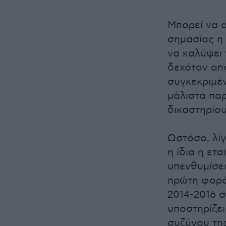
Μπορεί να α
σημασίας η 
να καλύψει
δεχόταν απ
συγκεκριμέν
μάλιστα πα
δικαστηρίου
Ωστόσο, λίγ
η ίδια η ετ
υπενθυμίσει
πρώτη φορά 
2014-2016 σ
υποστηρίζε
συζύγου της