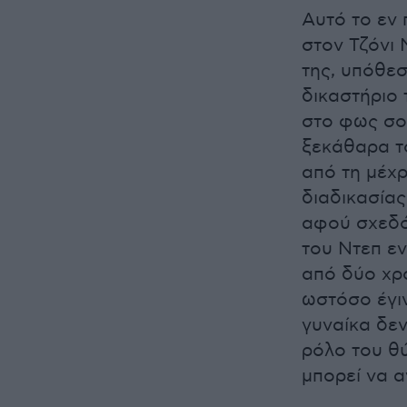
Αυτό το εν
στον Τζόνι 
της, υπόθεσ
δικαστήριο 
στο φως σοκ
ξεκάθαρα τ
από τη μέχρ
διαδικασίας
αφού σχεδό
του Ντεπ εν
από δύο χρό
ωστόσο έγι
γυναίκα δεν
ρόλο του θύ
μπορεί να α