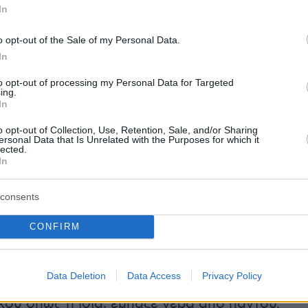
In
o opt-out of the Sale of my Personal Data.
In
to opt-out of processing my Personal Data for Targeted
ing.
In
o opt-out of Collection, Use, Retention, Sale, and/or Sharing
ersonal Data that Is Unrelated with the Purposes for which it
lected.
In
ιός Ελενα Αθανασοπούλου υποστήριξε σε συνέντευξή της στο
της ΕΡΤ1 πως έπεσε θύμα βιασμού πριν από 12 χρόνια. Θύτης,
consents
καταμαρτύρησε, ήταν γνωστός σκηνοθέτης, ο οποίος, αφού τη
ε πάνω της μέσα στο αυτοκίνητό του
CONFIRM
 που περιέγραφε η
Χερντ
ήταν ξεκάθαρα
Data Deletion
Data Access
Privacy Policy
α να χρησιμοποιήσει κανείς ορολογία
ου όπως η ίδια, έμπαζε νερά από παντού.