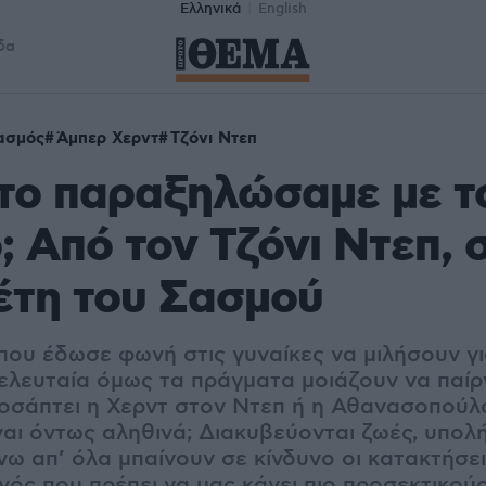
Ελληνικά
English
δα
ασμός
Άμπερ Χερντ
Τζόνι Ντεπ
το παραξηλώσαμε με τ
 Από τον Τζόνι Ντεπ, 
έτη του Σασμού
 που έδωσε φωνή στις γυναίκες να μιλήσουν γι
 τελευταία όμως τα πράγματα μοιάζουν να παί
οσάπτει η Χερντ στον Ντεπ ή η Αθανασοπούλ
αι όντως αληθινά; Διακυβεύονται ζωές, υπολή
νω απ’ όλα μπαίνουν σε κίνδυνο οι κατακτήσει
νός που πρέπει να μας κάνει πιο προσεκτικού