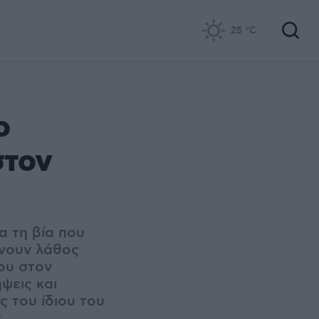
25
°C
ο
στον
α τη βία που
ρνουν λάθος
ου στον
ψεις και
ς του ίδιου του
ς