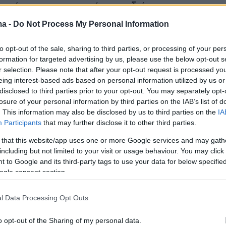
ανικό» που προσκρούει στη διάρκεια του
 ταξιδιού του στο παγόβουνο.
«Ολοι»
, έγραφε
ma -
Do Not Process My Personal Information
τα πάντα για να τους σώσουν όχι επειδή στ’
ιαφέρονται, αλλά για να εξασφαλίσουν τη
to opt-out of the sale, sharing to third parties, or processing of your per
formation for targeted advertising by us, please use the below opt-out s
πιβίωση».
r selection. Please note that after your opt-out request is processed y
eing interest-based ads based on personal information utilized by us or
disclosed to third parties prior to your opt-out. You may separately opt-
losure of your personal information by third parties on the IAB’s list of
. This information may also be disclosed by us to third parties on the
IA
Participants
that may further disclose it to other third parties.
 that this website/app uses one or more Google services and may gath
including but not limited to your visit or usage behaviour. You may click 
 to Google and its third-party tags to use your data for below specifi
ogle consent section.
l Data Processing Opt Outs
o opt-out of the Sharing of my personal data.