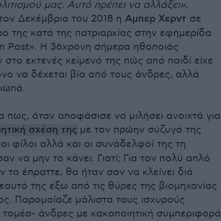
λιτισμού μας. Αυτό πρέπει να αλλάξει»
,
τον Δεκέμβριο του 2018 η
Αμπερ Χερντ
σε
ο της κατά της πατριαρχίας στην εφημερίδα
n Post». Η 36χρονη σήμερα ηθοποιός
στο εκτενές κείμενό της πώς από παιδί είχε
όνο να δέχεται βία από τους άνδρες, αλλά
ιωπά.
 πως, όταν αποφάσισε να μιλήσει ανοιχτά για
ητική σχέση της
με τον πρώην σύζυγό της
 οι φίλοι αλλά και οι συνάδελφοί της τη
ν να μην το κάνει. Γιατί; Για τον πολύ απλό
άν το έπραττε, θα ήταν σαν να κλείνει διά
εαυτό της έξω από τις θύρες της βιομηχανίας
ος. Παρομοίαζε μάλιστα τους ισχυρούς
ς τομέα- άνδρες με κακοποιητική συμπεριφορά