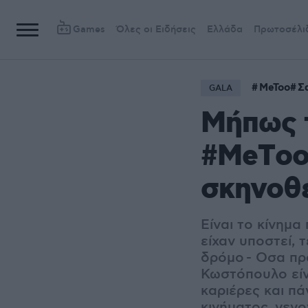
Games
Όλες οι Ειδήσεις
Ελλάδα
Πρωτοσέλι
MeToo
Σ
GALA
Μήπως 
#ΜeΤoo;
σκηνοθ
Είναι το κίνημα
είχαν υποστεί,
δρόμο - Οσα πρ
Κωστόπουλο είν
καριέρες και πά
κινήματος, γεγο