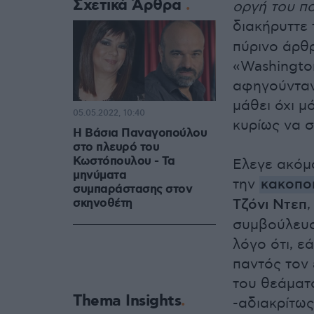
Σχετικά Άρθρα
οργή του πο
διακήρυττε 
πύρινο άρθρ
«Washingto
αφηγούνταν 
μάθει όχι μ
05.05.2022, 10:40
κυρίως να σ
H Βάσια Παναγοπούλου
στο πλευρό του
Κωστόπουλου - Τα
Ελεγε ακόμα
μηνύματα
την
κακοποι
συμπαράστασης στον
σκηνοθέτη
Τζόνι Ντεπ
,
συμβούλευσα
λόγο ότι, ε
παντός τον 
του θεάματ
Thema Insights
-αδιακρίτω