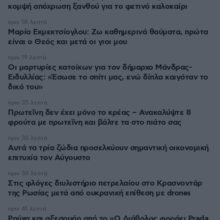
κομψή απόχρωση ξανθού για το φετινό καλοκαίρι
πριν 18 λεπτά
Μαρία Εκμεκτσίογλου: Ζω καθημερινά θαύματα, πρώτα
είναι ο Θεός και μετά οι γιοι μου
πριν 19 λεπτά
Οι μαρτυρίες κατοίκων για τον δήμαρχο Μάνδρας-
Ειδυλλίας: «Έσωσε το σπίτι μας, ενώ δίπλα καιγόταν το
δικό του»
πριν 35 λεπτά
Πρωτεΐνη δεν έχει μόνο το κρέας – Ανακαλύψτε 8
φρούτα με πρωτεΐνη και βάλτε τα στο πιάτο σας
πριν 36 λεπτά
Αυτά τα τρία ζώδια προσελκύουν σημαντική οικονομική
επιτυχία τον Αύγουστο
πριν 39 λεπτά
Στις φλόγες διυλιστήριο πετρελαίου στο Κρασνοντάρ
της Ρωσίας μετά από ουκρανική επίθεση με drones
πριν 41 λεπτά
Ρούχα και αξεσουάρ από το «Ο Διάβολος φοράει Prada