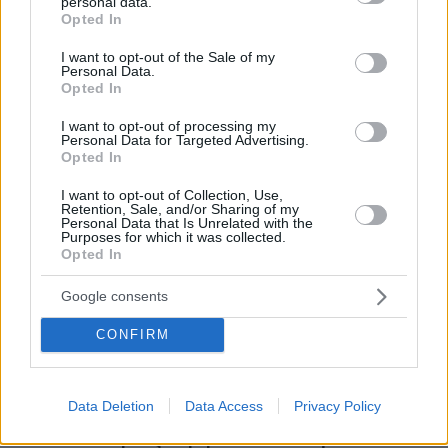
personal data.
grant or deny consent to Google and its third-party tags to
Opted In
use your data for below specified purposes in below Google
consent section.
I want to opt-out of the Sale of my
Personal Data.
Opted In
* Υποχρεωτικά πεδία
I want to opt-out of processing my
Personal Data for Targeted Advertising.
Opted In
I want to opt-out of Collection, Use,
ΡΟΗ ΕΙΔΗΣΕΩΝ
Retention, Sale, and/or Sharing of my
Personal Data that Is Unrelated with the
Purposes for which it was collected.
Ειδήσεις
Δημοφιλή
Σχολιασμένα
Opted In
Google consents
πριν 6 λεπτά
Η επιστήμη πίσω από την τέλεια μαρμελάδα σύκο
CONFIRM
πριν 6 λεπτά
Ένα παλιό βίντεο με τις χορευτικές ικανότητες του Tom
Holland έχει εντυπωσιάσει το διαδίκτυο
Data Deletion
Data Access
Privacy Policy
πριν 16 λεπτά
Η Bella Hadid μόλις επιβεβαίωσε ότι αυτή είναι το πιο