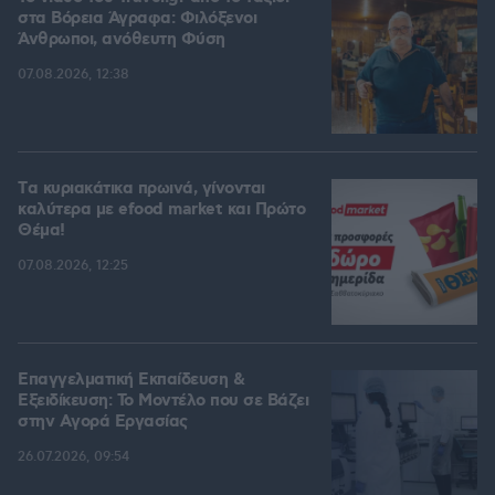
στα Βόρεια Άγραφα: Φιλόξενοι
Άνθρωποι, ανόθευτη Φύση
07.08.2026, 12:38
Tα κυριακάτικα πρωινά, γίνονται
καλύτερα με efood market και Πρώτο
Θέμα!
07.08.2026, 12:25
Επαγγελματική Εκπαίδευση &
Εξειδίκευση: Το Mοντέλο που σε Bάζει
στην Aγορά Eργασίας
26.07.2026, 09:54