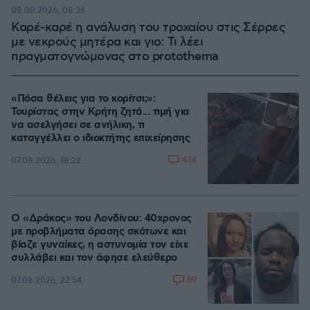
08.08.2026, 08:36
Καρέ-καρέ η ανάλυση του τροχαίου στις Σέρρες
με νεκρούς μητέρα και γιο: Τι λέει
πραγματογνώμονας στο protothema
«Πόσα θέλεις για το κορίτσι;»:
Τουρίστας στην Κρήτη ζητά... τιμή για
να ασελγήσει σε ανήλικη, τι
καταγγέλλει ο ιδιοκτήτης επιχείρησης
434
07.08.2026, 18:22
Ο «Δράκος» του Λονδίνου: 40χρονος
με προβλήματα όρασης σκότωνε και
βίαζε γυναίκες, η αστυνομία τον είχε
συλλάβει και τον άφησε ελεύθερο
69
07.08.2026, 22:54