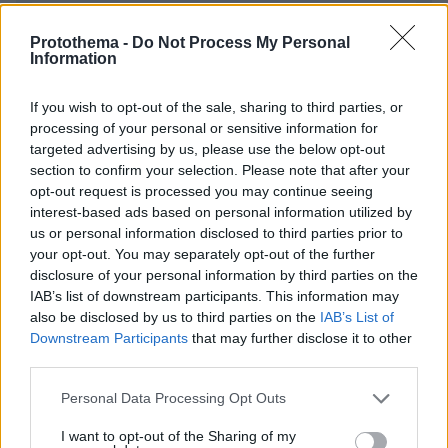
Protothema -
Do Not Process My Personal
Information
EMAIL
If you wish to opt-out of the sale, sharing to third parties, or
processing of your personal or sensitive information for
targeted advertising by us, please use the below opt-out
section to confirm your selection. Please note that after your
opt-out request is processed you may continue seeing
interest-based ads based on personal information utilized by
ΣΧΌΛΙΟ *
us or personal information disclosed to third parties prior to
your opt-out. You may separately opt-out of the further
disclosure of your personal information by third parties on the
IAB’s list of downstream participants. This information may
also be disclosed by us to third parties on the
IAB’s List of
Downstream Participants
that may further disclose it to other
third parties.
Please note that this website/app uses one or more Google
Personal Data Processing Opt Outs
Απομένουν
2500
χαρακτήρες
services and may gather and store information including but
not limited to your visit or usage behaviour. You may click to
I want to opt-out of the Sharing of my