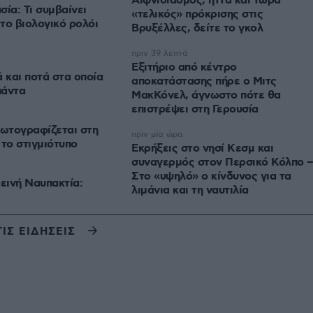
Αιφνιδιασμός, ήττα και τώρα
ία: Τι συμβαίνει
«τελικός» πρόκρισης στις
το βιολογικό ρολόι
πριν 39 λεπτά
Εξιτήριο από κέντρο
ά και ποτά στα οποία
αποκατάστασης πήρε ο Μιτς
πάντα
ΜακΚόνελ, άγνωστο πότε θα
επιστρέψει στη Γερουσία
ωτογραφίζεται στη
πριν μία ώρα
 το στιγμιότυπο
Εκρήξεις στο νησί Κεσμ και
συναγερμός στον Περσικό Κόλπο 
Στο «υψηλό» ο κίνδυνος για τα
ινή Ναυπακτία:
λιμάνια και τη ναυτιλία
ΤΙΣ ΕΙΔΗΣΕΙΣ