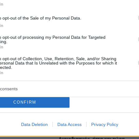
εις
In
Ειδήσεις
o opt-out of the Sale of my Personal Data.
 τελευταίες
από την Ελλάδα και τον Κόσμο, τη
Protothema.gr
μβαίνουν, στο
In
to opt-out of processing my Personal Data for Targeted
ing.
In
Ειδήσεις
Δημοφιλή
Σχολιασμέν
ΗΣΕΩΝ
o opt-out of Collection, Use, Retention, Sale, and/or Sharing
ersonal Data that Is Unrelated with the Purposes for which it
lected.
Ταξιδιωτικές σημειώσεις για ένα
In
όνα της φωτιάς στην
ταξίδι γεμάτο αυθεντικές εμπειρίε
ου, επιχειρούν
πριν 37 λεπτά
consents
δυνάμεις
Δύο συλλήψεις για τις φωτιές σε
Σκύρο και Λακωνία: Βραχυκύκλωσ
CONFIRM
γεννήτρια 63χρονης, 71χρονος
 για τους
άναψε ψησταριά
ου εμπλέκονται
ης 75χρονης στα
Data Deletion
Data Access
Privacy Policy
LIVE UPDATE
πριν 37 λεπτά
ΠΑΟΚ - Άντερλεχτ 0-1: