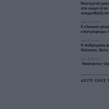
Νυχτερινή εργασ
στο σώμα όταν 
απορρυθμίζεται
πριν 21 λεπτά
5 κλασικά γλυκ
επιστρέφουμε 
πριν 21 λεπτά
Η Ανδρομάχη φ
θάλασσα, δείτε
πριν 31 λεπτά
Ναύπακτος-Ορε
ΔΕΙΤΕ ΟΛΕΣ 