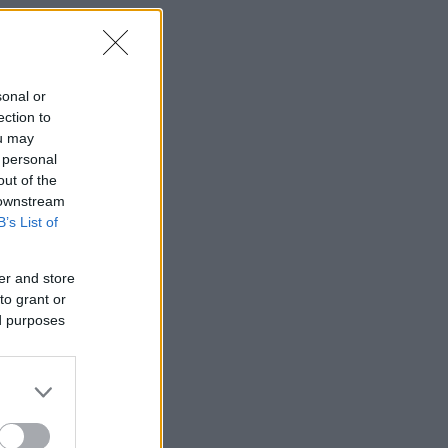
sonal or
ection to
ou may
 personal
out of the
 downstream
B’s List of
er and store
to grant or
ed purposes