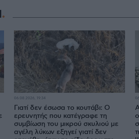
Η
06.08.2026, 19:34
06
Γιατί δεν έσωσα το κουτάβι: Ο
Α
ε
ερευνητής που κατέγραφε τη
ο
συμβίωση του μικρού σκυλιού με
σ
αγέλη λύκων εξηγεί γιατί δεν
τ