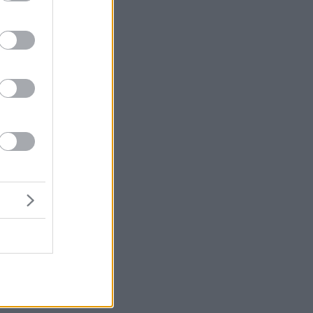
α
ς
ε