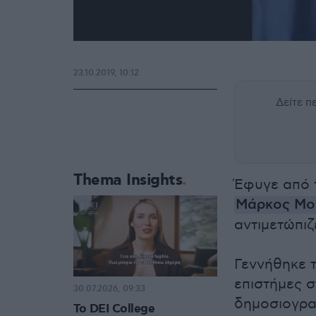
23.10.2019, 10:12
Δείτε 
Thema Insights
Έφυγε από 
Μάρκος Μο
αντιμετώπιζ
Γεννήθηκε 
επιστήμες σ
30.07.2026, 09:33
δημοσιογραφ
Το DEI College