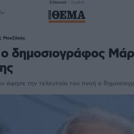
Ελληνικά
English
δα
ς Μουζάκης
 ο δημοσιογράφος Μά
ης
τών άφησε την τελευταία του πνοή ο δημοσιο