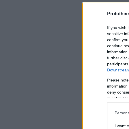
Τα τελευτα
Protothe
Δημοκρατία
If you wish 
sensitive in
confirm you
continue se
information 
further disc
participants
Downstream 
Please note
information 
deny consent
in below Go
Persona
I want t
Ακολουθήστε 