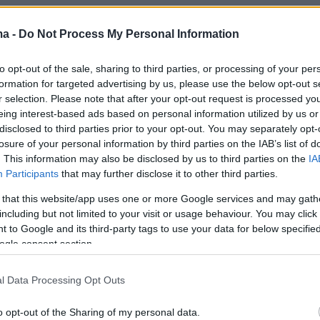
ία χρόνια ήταν σύμβουλος στην Προεδρία της
ma -
Do Not Process My Personal Information
ς, δίπλα στον Προκόπη Παυλόπουλο.
to opt-out of the sale, sharing to third parties, or processing of your per
formation for targeted advertising by us, please use the below opt-out s
r selection. Please note that after your opt-out request is processed y
eing interest-based ads based on personal information utilized by us or
disclosed to third parties prior to your opt-out. You may separately opt-
losure of your personal information by third parties on the IAB’s list of
. This information may also be disclosed by us to third parties on the
IA
Participants
that may further disclose it to other third parties.
 that this website/app uses one or more Google services and may gath
including but not limited to your visit or usage behaviour. You may click 
 to Google and its third-party tags to use your data for below specifi
ogle consent section.
l Data Processing Opt Outs
protothema.gr στο Google News
o opt-out of the Sharing of my personal data.
το
και μάθετε πρώτοι