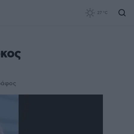
27
°C
ρκος
γράφος