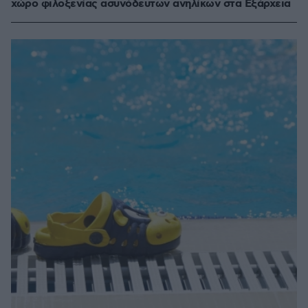
χώρο φιλοξενίας ασυνόδευτων ανηλίκων στα Εξάρχεια