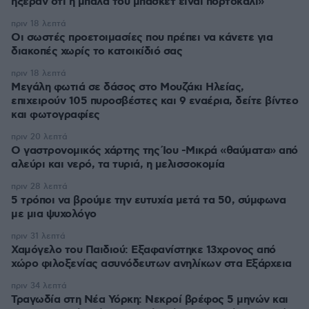
ήξεραν ότι η μπάλα του μπάσκετ είναι πορτοκαλί»
πριν 18 λεπτά
Οι σωστές προετοιμασίες που πρέπει να κάνετε για
διακοπές χωρίς το κατοικίδιό σας
πριν 18 λεπτά
Μεγάλη φωτιά σε δάσος στο Μουζάκι Ηλείας,
επιχειρούν 105 πυροσβέστες και 9 εναέρια, δείτε βίντεο
και φωτογραφίες
πριν 20 λεπτά
Ο γαστρονομικός χάρτης της Ίου -Μικρά «θαύματα» από
αλεύρι και νερό, τα τυριά, η μελισσοκομία
πριν 28 λεπτά
5 τρόποι να βρούμε την ευτυχία μετά τα 50, σύμφωνα
με μια ψυχολόγο
πριν 31 λεπτά
Χαμόγελο του Παιδιού: Εξαφανίστηκε 13χρονος από
χώρο φιλοξενίας ασυνόδευτων ανηλίκων στα Εξάρχεια
πριν 34 λεπτά
Τραγωδία στη Νέα Υόρκη: Νεκροί βρέφος 5 μηνών και