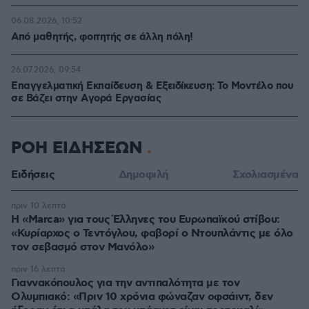
06.08.2026, 10:52
Από μαθητής, φοιτητής σε άλλη πόλη!
26.07.2026, 09:54
Επαγγελματική Εκπαίδευση & Εξειδίκευση: Το Mοντέλο που
σε Bάζει στην Aγορά Eργασίας
ΡΟΗ ΕΙΔΗΣΕΩΝ
Ειδήσεις
Δημοφιλή
Σχολιασμένα
πριν 10 λεπτά
Η «Marca» για τους Έλληνες του Ευρωπαϊκού στίβου:
«Κυρίαρχος ο Τεντόγλου, φαβορί ο Ντουπλάντις με όλο
τον σεβασμό στον Μανόλο»
πριν 16 λεπτά
Γιαννακόπουλος για την αντιπαλότητα με τον
Ολυμπιακό: «Πριν 10 χρόνια φώναζαν οφσάιντ, δεν