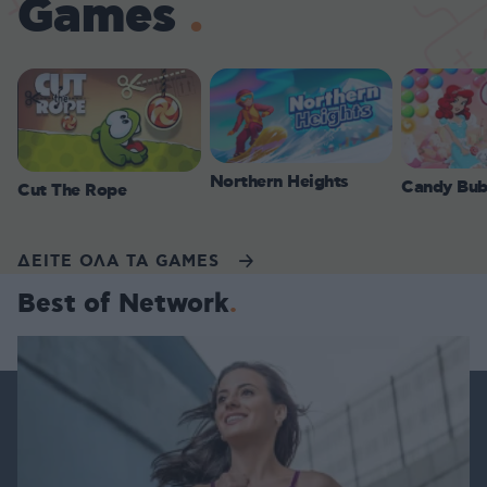
Games
Northern Heights
Candy Bub
Cut The Rope
ΔΕΙΤΕ ΟΛΑ ΤΑ GAMES
Best of Network