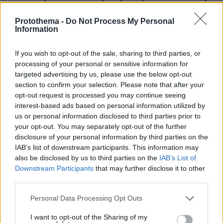
λουόμενους - Παρέμβαση Εισαγγελέα
Protothema -
Do Not Process My Personal
Information
If you wish to opt-out of the sale, sharing to third parties, or
processing of your personal or sensitive information for
targeted advertising by us, please use the below opt-out
section to confirm your selection. Please note that after your
opt-out request is processed you may continue seeing
interest-based ads based on personal information utilized by
us or personal information disclosed to third parties prior to
your opt-out. You may separately opt-out of the further
disclosure of your personal information by third parties on the
IAB’s list of downstream participants. This information may
also be disclosed by us to third parties on the
IAB’s List of
Downstream Participants
that may further disclose it to other
third parties.
Please note that this website/app uses one or more Google
Personal Data Processing Opt Outs
services and may gather and store information including but
not limited to your visit or usage behaviour. You may click to
I want to opt-out of the Sharing of my