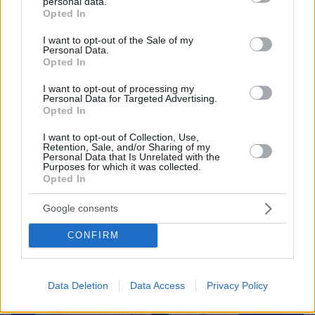
personal data.
grant or deny consent to Google and its third-party tags to
Opted In
use your data for below specified purposes in below Google
consent section.
09.08.2026, 17:36
I want to opt-out of the Sale of my
Personal Data.
Η Γαλλία μπήκε στο καλώδιο, η Τουρκία... στην
Opted In
πρίζα: Σπασμωδικές κινήσεις της Άγκυρας με
παραβιάσεις και αδιαλλαξία στο Κυπριακό
I want to opt-out of processing my
Personal Data for Targeted Advertising.
Opted In
I want to opt-out of Collection, Use,
Retention, Sale, and/or Sharing of my
Personal Data that Is Unrelated with the
Purposes for which it was collected.
Opted In
Google consents
CONFIRM
Data Deletion
Data Access
Privacy Policy