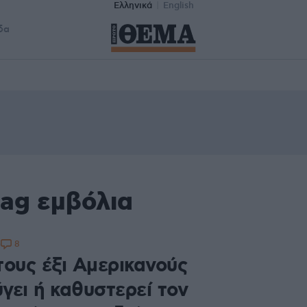
Ελληνικά
English
δα
tag εμβόλια
8
0
τους έξι Αμερικανούς
γει ή καθυστερεί τον