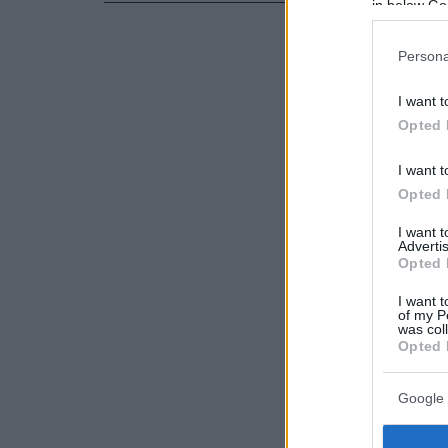
in below Go
Persona
I want t
Opted 
I want t
Opted 
I want 
Advertis
Opted 
I want t
of my P
was col
Opted 
Google 