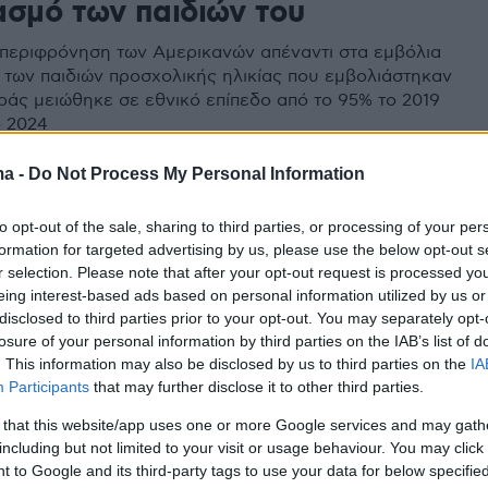
ασμό των παιδιών του
 περιφρόνηση των Αμερικανών απέναντι στα εμβόλια
ό των παιδιών προσχολικής ηλικίας που εμβολιάστηκαν
αράς μειώθηκε σε εθνικό επίπεδο από το 95% το 2019
ο 2024
ma -
Do Not Process My Personal Information
4
7
φωση των CDC προαναγγέλλει
to opt-out of the sale, sharing to third parties, or processing of your per
formation for targeted advertising by us, please use the below opt-out s
ντι μετά την αποπομπή της
r selection. Please note that after your opt-out request is processed y
αλής που δεν συμμορφωνόταν
eing interest-based ads based on personal information utilized by us or
disclosed to third parties prior to your opt-out. You may separately opt-
 ατζέντα Τραμπ
losure of your personal information by third parties on the IAB’s list of
. This information may also be disclosed by us to third parties on the
IA
νάρεζ, που δεν συμπλήρωσε ούτε έναν μήνα στο
Participants
that may further disclose it to other third parties.
ατηγόρησε τον Κένεντι ότι προσπαθεί να τη διώξει για
 that this website/app uses one or more Google services and may gath
ιτική «που θέτει σε κίνδυνο τη ζωή εκατομμυρίων
including but not limited to your visit or usage behaviour. You may click 
»
 to Google and its third-party tags to use your data for below specifi