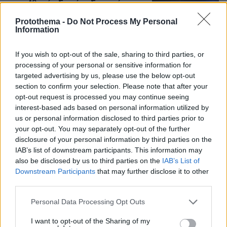
στην Αθηνών-Σουνίου: Συγκρούστηκε
με μηχανή της ΔΙΑΣ, δύο αστυνομικοί
Protothema -
Do Not Process My Personal
τραυματίες, βίντεο
Information
96
08.08.2026, 23:07
If you wish to opt-out of the sale, sharing to third parties, or
Loaded
:
100.00%
processing of your personal or sensitive information for
targeted advertising by us, please use the below opt-out
Για ανθρωποκτονία από αμέλεια
section to confirm your selection. Please note that after your
κατηγορούνται οι γονείς του 4χρονου
opt-out request is processed you may continue seeing
και ο ιδιοκτήτης του beach bar στην
interest-based ads based on personal information utilized by
Πάρο: Πώς έγινε η τραγωδία
us or personal information disclosed to third parties prior to
81
08.08.2026, 21:22
your opt-out. You may separately opt-out of the further
disclosure of your personal information by third parties on the
IAB’s list of downstream participants. This information may
also be disclosed by us to third parties on the
IAB’s List of
Οι «Πράσινες Μπότες»: 30 χρόνια
Downstream Participants
that may further disclose it to other
μετά, το Έβερεστ μπορεί να δώσει
third parties.
πίσω έναν από τους νεκρούς του
Please note that this website/app uses one or more Google
Personal Data Processing Opt Outs
13
08.08.2026, 21:49
services and may gather and store information including but
not limited to your visit or usage behaviour. You may click to
I want to opt-out of the Sharing of my