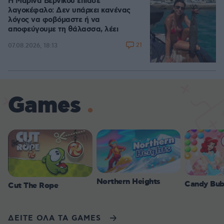
Η Μαρίνα Βερνίκου έπιασε
λαγοκέφαλο: Δεν υπάρχει κανένας
λόγος να φοβόμαστε ή να
αποφεύγουμε τη θάλασσα, λέει
21
07.08.2026, 18:13
Games
Northern Heights
Candy Bub
Cut The Rope
ΔΕΙΤΕ ΟΛΑ ΤΑ GAMES