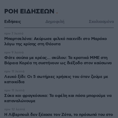
ΡΟΗ ΕΙΔΗΣΕΩΝ
Ειδήσεις
Δημοφιλή
Σχολιασμένα
πριν 7 λεπτά
Μπαρτσελόνα: Ακύρωσε φιλικό παιχνίδι στο Μαρόκο
λόγω της κρίσης στη Θέουτα
πριν 9 λεπτά
Φάτε σούπα με κρέας... σκύλου: Τα κρατικά ΜΜΕ στη
Βόρεια Κορέα τη συστήνουν ως διέξοδο στον καύσωνα
πριν 11 λεπτά
Λευκό ξίδι: Οι 5 σωτήριες χρήσεις του όταν ζούμε με
κατοικίδια
πριν 11 λεπτά
Σύκα και φραγκόσυκα: Τα οφέλη και πόσα μπορούμε να
καταναλώνουμε
πριν 12 λεπτά
Η Λίβερπουλ δεν ξέχασε τον Ζότα, το πρόσωπό του στο