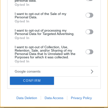
personal data.
grant or deny consent to Google and its third-party tags to
Opted In
use your data for below specified purposes in below Google
ΔΕΙΤΕ ΟΛΕΣ ΤΙΣ ΕΙΔΗΣΕΙΣ
consent section.
I want to opt-out of the Sale of my
Personal Data.
Opted In
ΤΑ ΠΙΟ ΔΗΜΟΦΙΛΗ
I want to opt-out of processing my
Personal Data for Targeted Advertising.
Opted In
I want to opt-out of Collection, Use,
Retention, Sale, and/or Sharing of my
Personal Data that Is Unrelated with the
Purposes for which it was collected.
Opted In
Google consents
CONFIRM
Data Deletion
Data Access
Privacy Policy