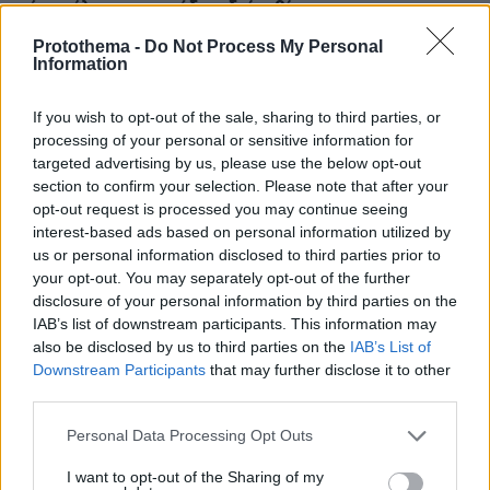
νέο πούλμαν της ομάδας, δείτε βίντεο
πριν 16 λεπτά
Protothema -
Do Not Process My Personal
Χωρίς ενεργό μέτωπο η φωτιά στο Στεφάνι Κορινθίας,
Information
ξεκίνησε από περιοχή με φωτοβολταϊκά λέει ο
αντιδήμαρχος
If you wish to opt-out of the sale, sharing to third parties, or
processing of your personal or sensitive information for
πριν 20 λεπτά
targeted advertising by us, please use the below opt-out
Αντικαταθλιπτικά: Γιατί η διακοπή τους προκαλεί φόβο –
Πώς θα γίνει σωστά και με ασφάλεια
section to confirm your selection. Please note that after your
opt-out request is processed you may continue seeing
πριν 25 λεπτά
interest-based ads based on personal information utilized by
Άλλος για data center; Επενδύσεις €50 δισ. την
us or personal information disclosed to third parties prior to
ερχόμενη δεκαετία
your opt-out. You may separately opt-out of the further
disclosure of your personal information by third parties on the
πριν 27 λεπτά
Παρ' ολίγον τραγωδία στη Μαγνησία, «ακυβέρνητο»
IAB’s list of downstream participants. This information may
φορτηγό έκοψε στύλο ηλεκτροδότησης και
also be disclosed by us to third parties on the
IAB’s List of
προσέκρουσε σε πολυκατοικία
Downstream Participants
that may further disclose it to other
third parties.
πριν 30 λεπτά
Οι ευχές της Κωνσταντίνας Ευρυπίδου στον Φίλιππο
Please note that this website/app uses one or more Google
Personal Data Processing Opt Outs
Μιχόπουλο για τα γενέθλιά του: Κάποιοι άνθρωποι
services and may gather and store information including but
απλώς κάνουν τη ζωή πιο όμορφη
not limited to your visit or usage behaviour. You may click to
I want to opt-out of the Sharing of my