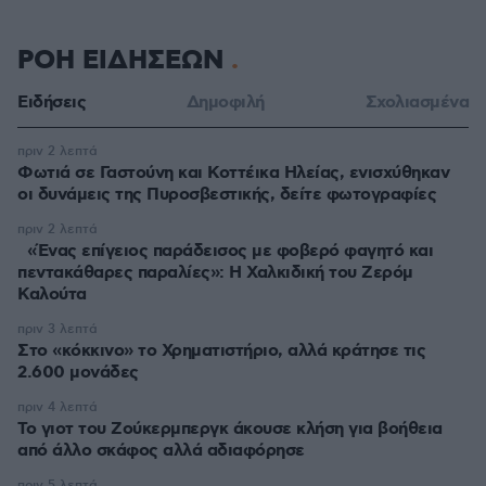
ΡΟΗ ΕΙΔΗΣΕΩΝ
Ειδήσεις
Δημοφιλή
Σχολιασμένα
πριν 2 λεπτά
Φωτιά σε Γαστούνη και Κοττέικα Ηλείας, ενισχύθηκαν
οι δυνάμεις της Πυροσβεστικής, δείτε φωτογραφίες
πριν 2 λεπτά
«Ένας επίγειος παράδεισος με φοβερό φαγητό και
πεντακάθαρες παραλίες»: Η Χαλκιδική του Ζερόμ
Καλούτα
πριν 3 λεπτά
Στο «κόκκινο» το Χρηματιστήριο, αλλά κράτησε τις
2.600 μονάδες
πριν 4 λεπτά
Το γιοτ του Ζούκερμπεργκ άκουσε κλήση για βοήθεια
από άλλο σκάφος αλλά αδιαφόρησε
πριν 5 λεπτά