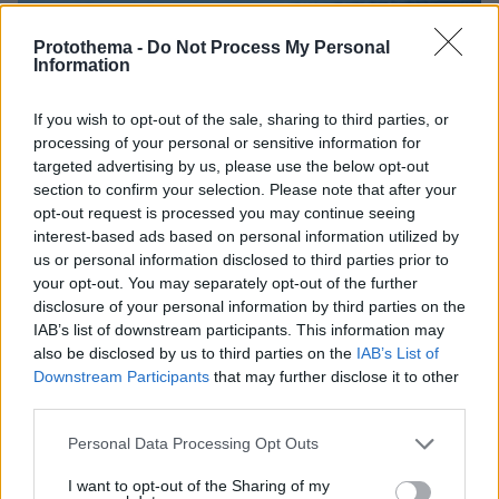
Protothema -
Do Not Process My Personal
Information
If you wish to opt-out of the sale, sharing to third parties, or
processing of your personal or sensitive information for
targeted advertising by us, please use the below opt-out
section to confirm your selection. Please note that after your
opt-out request is processed you may continue seeing
interest-based ads based on personal information utilized by
us or personal information disclosed to third parties prior to
your opt-out. You may separately opt-out of the further
disclosure of your personal information by third parties on the
IAB’s list of downstream participants. This information may
also be disclosed by us to third parties on the
IAB’s List of
10.08.2026, 16:10
Downstream Participants
that may further disclose it to other
Σάλος στις ΗΠΑ για τα data centers, απρόσμενη
third parties.
συμμαχία δεξιάς και αριστεράς ενάντια στις
τεράστιες εγκαταστάσεις
Please note that this website/app uses one or more Google
Personal Data Processing Opt Outs
services and may gather and store information including but
not limited to your visit or usage behaviour. You may click to
I want to opt-out of the Sharing of my