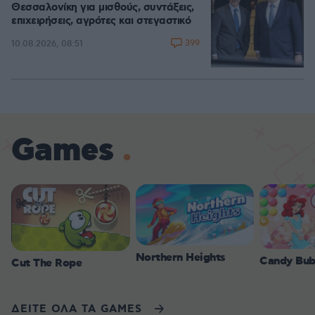
Θεσσαλονίκη για μισθούς, συντάξεις,
επιχειρήσεις, αγρότες και στεγαστικό
399
10.08.2026, 08:51
Games
Northern Heights
Candy Bub
Cut The Rope
ΔΕΙΤΕ ΟΛΑ ΤΑ GAMES