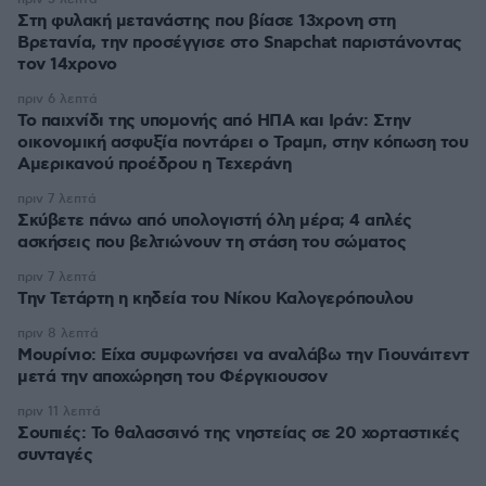
Στη φυλακή μετανάστης που βίασε 13χρονη στη
Βρετανία, την προσέγγισε στο Snapchat παριστάνοντας
τον 14χρονο
πριν 6 λεπτά
Το παιχνίδι της υπομονής από ΗΠΑ και Ιράν: Στην
οικονομική ασφυξία ποντάρει ο Τραμπ, στην κόπωση του
Αμερικανού προέδρου η Τεχεράνη
πριν 7 λεπτά
Σκύβετε πάνω από υπολογιστή όλη μέρα; 4 απλές
ασκήσεις που βελτιώνουν τη στάση του σώματος
πριν 7 λεπτά
Την Τετάρτη η κηδεία του Νίκου Καλογερόπουλου
πριν 8 λεπτά
Μουρίνιο: Είχα συμφωνήσει να αναλάβω την Γιουνάιτεντ
μετά την αποχώρηση του Φέργκιουσον
πριν 11 λεπτά
Σουπιές: Το θαλασσινό της νηστείας σε 20 χορταστικές
συνταγές