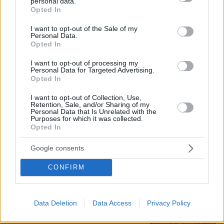
personal data.
«Δεν ήταν κοντά στο παιδί και πριν
grant or deny consent to Google and its third-party tags to
Opted In
έναν μήνα το είχε αφήσει ξανά μόνο»
use your data for below specified purposes in below Google
ισχυρίζεται ο ιδιοκτήτης του beach bar
consent section.
I want to opt-out of the Sale of my
για τον πατέρα του 4χρονου στην
Personal Data.
Πάρο
Opted In
148
10.08.2026, 12:21
I want to opt-out of processing my
Personal Data for Targeted Advertising.
Opted In
Σεισμός 7,4 Ρίχτερ στην Κολομβία:
Τραυματίες και ζημιές σε κτίρια,
I want to opt-out of Collection, Use,
Retention, Sale, and/or Sharing of my
έντρομος ο κόσμος βγήκε στους
Personal Data that Is Unrelated with the
δρόμους, δείτε βίντεο
Purposes for which it was collected.
Opted In
13
10.08.2026, 16:14
Google consents
Loaded
:
100.00%
CONFIRM
Τη Υπερμάχω: Η νύχτα του Αυγούστου
πριν από 1.400 χρόνια, που γέννησε
τον Ακάθιστο Ύμνο
Data Deletion
Data Access
Privacy Policy
163
09.08.2026, 22:48