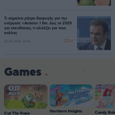
Τι σημαίνει ρήτρα διαφυγής για την
ενέργεια: «Ανάσα» 1 δισ. έως το 2028
για επενδύσεις, τι αλλάζει για τους
πολίτες
31
06.08.2026, 12:56
Games
Northern Heights
Candy Bub
Cut The Rope