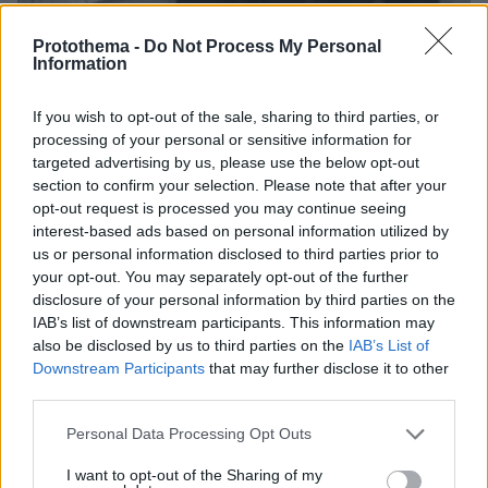
Protothema -
Do Not Process My Personal
Information
If you wish to opt-out of the sale, sharing to third parties, or
processing of your personal or sensitive information for
targeted advertising by us, please use the below opt-out
section to confirm your selection. Please note that after your
opt-out request is processed you may continue seeing
interest-based ads based on personal information utilized by
us or personal information disclosed to third parties prior to
your opt-out. You may separately opt-out of the further
disclosure of your personal information by third parties on the
IAB’s list of downstream participants. This information may
06.08.2026, 12:10
also be disclosed by us to third parties on the
IAB’s List of
Πήγαν να κλέψουν καλώδια στον Άγιο Στέφανο, ο
Downstream Participants
that may further disclose it to other
ένας έπαθε ηλεκτροπληξία και έπεσε από ύψος, οι
third parties.
δύο συνεργοί του τον παράτησαν νεκρό σε
αυτοκίνητο
Please note that this website/app uses one or more Google
Personal Data Processing Opt Outs
services and may gather and store information including but
not limited to your visit or usage behaviour. You may click to
I want to opt-out of the Sharing of my