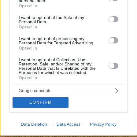
personal data.
grant or deny consent to Google and its third-party tags to
Opted In
use your data for below specified purposes in below Google
consent section.
I want to opt-out of the Sale of my
Personal Data.
Opted In
I want to opt-out of processing my
Personal Data for Targeted Advertising.
Opted In
I want to opt-out of Collection, Use,
Retention, Sale, and/or Sharing of my
Personal Data that Is Unrelated with the
Purposes for which it was collected.
Opted In
Google consents
CONFIRM
Data Deletion
Data Access
Privacy Policy
06.08.2026, 09:18