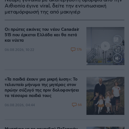
Νεαρή γυναίκα με ακατέργαστη ομορφιά από την
Αιθιοπία έγινε viral, δείτε την εντυπωσιακή
μεταμόρφωσή της από μακιγιέρ
Οι πρώτες εικόνες του νέου Canadair
515 που έρχεται Ελλάδα και θα πετά
και νύχτα
176
06.08.2026, 10:22
Loaded
:
70.35%
«Τα παιδιά έχουν μια μικρή ίωση»: Το
τελευταίο μήνυμα της μητέρας στον
πρώην σύζυγό της πριν δολοφονήσει
τα τέσσερα παιδιά τους
66
06.08.2026, 04:44