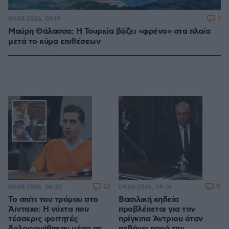
3
09.08.2026, 09:19
Μαύρη Θάλασσα: Η Τουρκία βάζει «φρένο» στα πλοία
μετά το κύμα επιθέσεων
22
11
09.08.2026, 08:33
09.08.2026, 08:01
Το σπίτι του τρόμου στο
Βασιλική κηδεία
Άινταχο: Η νύχτα που
προβλέπεται για τον
τέσσερις φοιτητές
πρίγκιπα Άντριου όταν
δολοφονήθηκαν μέσα σε
πεθάνει παρά την