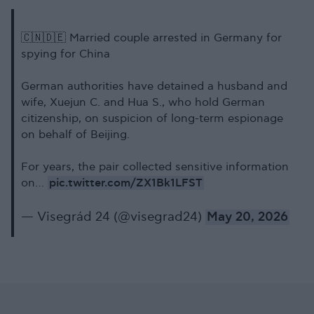
🇨🇳🇩🇪 Married couple arrested in Germany for
spying for China
German authorities have detained a husband and
wife, Xuejun C. and Hua S., who hold German
citizenship, on suspicion of long-term espionage
on behalf of Beijing.
For years, the pair collected sensitive information
pic.twitter.com/ZX1Bk1LFST
on…
— Visegrád 24 (@visegrad24)
May 20, 2026