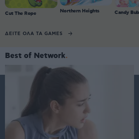
Northern Heights
Candy Bub
Cut The Rope
ΔΕΙΤΕ ΟΛΑ ΤΑ GAMES
Best of Network