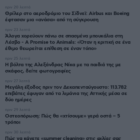
πριν 20 λεπτά
Θρίλερ στο αεροδρόμιο του Σίδνεϊ: Airbus και Boeing
έφτασαν μια «ανάσα» από τη σύγκρουση
πριν 23 λεπτά
Άλογα χορεύουν πάνω σε σπασμένα μπουκάλια στη
Λέσβο - A Promise to Animals: «Όταν η κριτική σε ένα
έθιμο θεωρείται επίθεση σε έναν τόπο»
πριν 25 λεπτά
Η βόλτα της Αλεξάνδρας Νίκα με τα παιδιά της με
σκάφος, δείτε φωτογραφίες
πριν 27 λεπτά
Μεγάλη έξοδος πριν τον Δεκαπενταύγουστο: 113.782
επιβάτες έφυγαν από τα λιμάνια της Αττικής μέσα σε
δύο ημέρες
πριν 29 λεπτά
Οστεοπόρωση: Πώς θα «χτίσουμε» γερά οστά – 5
τρόποι
πριν 30 λεπτά
Πώς να κάνετε «summer cleaning» στις φιλίες σας