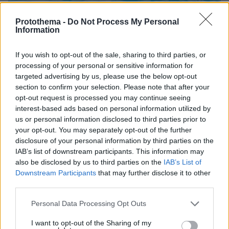
Protothema -
Do Not Process My Personal
Information
If you wish to opt-out of the sale, sharing to third parties, or
processing of your personal or sensitive information for
targeted advertising by us, please use the below opt-out
section to confirm your selection. Please note that after your
opt-out request is processed you may continue seeing
interest-based ads based on personal information utilized by
us or personal information disclosed to third parties prior to
your opt-out. You may separately opt-out of the further
disclosure of your personal information by third parties on the
IAB’s list of downstream participants. This information may
also be disclosed by us to third parties on the
IAB’s List of
Downstream Participants
that may further disclose it to other
09.08.2026, 09:28
third parties.
Χωρίς ναυαγοσώστη ήταν το beach bar στην Πάρο
όταν πνίγηκε ο 4χρονος, έρευνα για την άδεια της
Please note that this website/app uses one or more Google
Personal Data Processing Opt Outs
πισίνας: Το χρονικό της τραγωδίας
services and may gather and store information including but
not limited to your visit or usage behaviour. You may click to
I want to opt-out of the Sharing of my