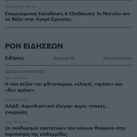
26.07.2026, 09:54
Επαγγελματική Εκπαίδευση & Εξειδίκευση: Το Mοντέλο που
σε Bάζει στην Aγορά Eργασίας
ΡΟΗ ΕΙΔΗΣΕΩΝ
Ειδήσεις
Δημοφιλή
Σχολιασμένα
ΤΑΣΟΣ ΚΑΡΑΜΗΤΣΟΣ
πριν 2 λεπτά
Η νέα σεζόν του φθινοπώρου, εκλογές «πρέπει» και
«δεν πρέπει»
πριν 6 λεπτά
ΑΑΔΕ: Αιφνιδιαστικοί έλεγχοι χωρίς τοπικές…
γνωριμίες
πριν 18 λεπτά
Οι συνδυασμοί συστατικών που κάνουν θαύματα στην
περιποίηση της επιδερμίδας