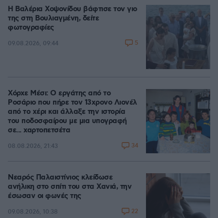
Η Βαλέρια Χοψονίδου βάφτισε τον γιο
της στη Βουλιαγμένη, δείτε
φωτογραφίες
5
09.08.2026, 09:44
Χόρχε Μέσι: Ο εργάτης από το
Ροσάριο που πήρε τον 13χρονο Λιονέλ
από το χέρι και άλλαξε την ιστορία
του ποδοσφαίρου με μια υπογραφή
σε... χαρτοπετσέτα
34
08.08.2026, 21:43
Νεαρός Παλαιστίνιος κλείδωσε
ανήλικη στο σπίτι του στα Χανιά, την
έσωσαν οι φωνές της
22
09.08.2026, 10:38