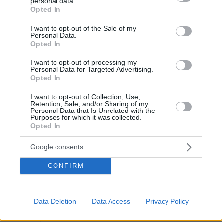
personal data.
grant or deny consent to Google and its third-party tags to
Opted In
use your data for below specified purposes in below Google
consent section.
I want to opt-out of the Sale of my
Personal Data.
Opted In
I want to opt-out of processing my
Personal Data for Targeted Advertising.
Opted In
I want to opt-out of Collection, Use,
Retention, Sale, and/or Sharing of my
Personal Data that Is Unrelated with the
Purposes for which it was collected.
Opted In
Google consents
CONFIRM
Data Deletion
Data Access
Privacy Policy
09.08.2026, 08:01