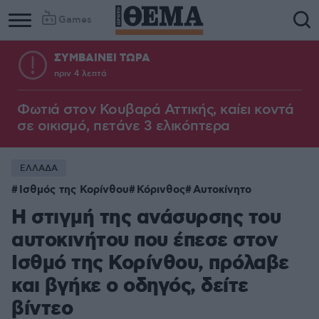
Games
ΣΥΜΒΑΙΝΕΙ ΤΩΡΑ
πριν 4 λεπτά
Column
Column
1
2
Φωτιά στον Κουβαρά Αττικής, καίει κοντά
σε οικισμό, πετάνε 3 ελικόπτερα
ΕΛΛΑΔΑ
Ισθμός της Κορίνθου
Κόρινθος
Αυτοκίνητο
Η στιγμή της ανάσυρσης του
αυτοκινήτου που έπεσε στον
Ισθμό της Κορίνθου, πρόλαβε
και βγήκε ο οδηγός, δείτε
βίντεο