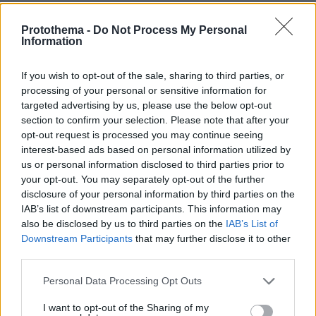
πριν 5 λεπτά
Η 24χρονη αριστούχος της Ιατρικής Αθηνών, που
Protothema -
Do Not Process My Personal
διάβασε τον Ιπποκρατικό Όρκο, μιλά για τον «άριστο
Information
γιατρό»
If you wish to opt-out of the sale, sharing to third parties, or
πριν 11 λεπτά
Συνταξιοδοτικό: H Ελλάδα πλήρωσε νωρίς, η Γερμανία
processing of your personal or sensitive information for
πληρώνει τώρα
targeted advertising by us, please use the below opt-out
section to confirm your selection. Please note that after your
πριν 14 λεπτά
opt-out request is processed you may continue seeing
Τι αλλάζει με τα πρόστιμα για τα ανασφάλιστα ΙΧ: Από
interest-based ads based on personal information utilized by
«κόσκινο» με AI θα περνούν οι ενστάσεις
us or personal information disclosed to third parties prior to
πριν 14 λεπτά
your opt-out. You may separately opt-out of the further
Πρωτεΐνη: Πόση χρειαζόμαστε πραγματικά για να
disclosure of your personal information by third parties on the
γεράσουμε καλά – Πότε η υπερβολή γυρίζει
IAB’s list of downstream participants. This information may
μπούμερανγκ
also be disclosed by us to third parties on the
IAB’s List of
Downstream Participants
that may further disclose it to other
πριν 15 λεπτά
third parties.
Η επιστήμη πίσω από τα «τσιμέτια», τους γεμιστούς
κολοκυθοανθούς της Ίου
Please note that this website/app uses one or more Google
Personal Data Processing Opt Outs
services and may gather and store information including but
πριν 19 λεπτά
Μυστήριο στη Θεσσαλονίκη με καταδίωξη δύο
not limited to your visit or usage behaviour. You may click to
I want to opt-out of the Sharing of my