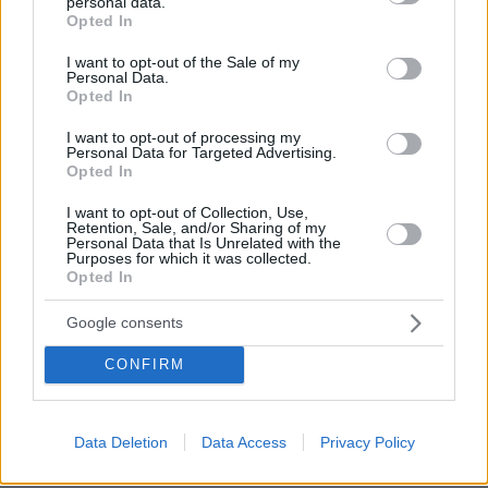
personal data.
οχημάτων και δύο αναβάτες που έσπασαν τα τζάμια του
grant or deny consent to Google and its third-party tags to
Opted In
ενός εκ των ΙΧ
use your data for below specified purposes in below Google
consent section.
I want to opt-out of the Sale of my
πριν 19 λεπτά
Personal Data.
Νέο περιστατικό εντοπισμού drones πάνω από
Opted In
στρατιωτική βάση προκαλεί ανησυχία στη Γερμανία
I want to opt-out of processing my
πριν 21 λεπτά
Personal Data for Targeted Advertising.
Συναγερμός κοντά στο γκολφ κλαμπ του Ντόναλντ
Opted In
Τραμπ: Μαχητικά αναχαίτισαν δύο πολιτικά αεροσκάφη
I want to opt-out of Collection, Use,
πριν 40 λεπτά
Retention, Sale, and/or Sharing of my
«Εγώ είμαι ο Ιησούς»: 20χρονος σκότωσε φύλακα σε
Personal Data that Is Unrelated with the
Purposes for which it was collected.
παραθαλάσσιο θέρετρο στη Χαβάη, κυκλοφορούσε
Opted In
γυμνός και ούρλιαζε στους δρόμους
πριν 44 λεπτά
Google consents
Η 29χρονη με το χιτζάμπ που έκανε τη Zendaya να
μείνει με το στόμα ανοιχτό στο κόκκινο χαλί
CONFIRM
ΔΕΙΤΕ ΟΛΕΣ ΤΙΣ ΕΙΔΗΣΕΙΣ
Data Deletion
Data Access
Privacy Policy