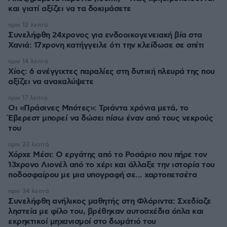
και γιατί αξίζει να τα δοκιμάσετε
πριν 12 λεπτά
Συνελήφθη 24χρονος για ενδοοικογενειακή βία στα
Χανιά: 17χρονη κατήγγειλε ότι την κλείδωσε σε σπίτι
πριν 14 λεπτά
Χίος: 6 ανέγγιχτες παραλίες στη δυτική πλευρά της που
αξίζει να ανακαλύψετε
πριν 17 λεπτά
Οι «Πράσινες Μπότες»: Τριάντα χρόνια μετά, το
Έβερεστ μπορεί να δώσει πίσω έναν από τους νεκρούς
του
πριν 23 λεπτά
Χόρχε Μέσι: Ο εργάτης από το Ροσάριο που πήρε τον
13χρονο Λιονέλ από το χέρι και άλλαξε την ιστορία του
ποδοσφαίρου με μια υπογραφή σε... χαρτοπετσέτα
πριν 34 λεπτά
Συνελήφθη ανήλικος μαθητής στη Φλόριντα: Σχεδίαζε
ληστεία με φίλο του, βρέθηκαν αυτοσχέδια όπλα και
εκρηκτικοί μηχανισμοί στο δωμάτιό του