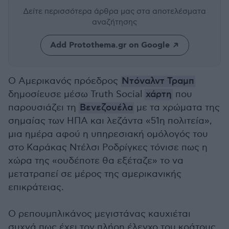
Δείτε περισσότερα άρθρα μας
στα αποτελέσματα
αναζήτησης
Add Protothema.gr on Google
Ο Αμερικανός πρόεδρος
Ντόναλντ Τραμπ
δημοσίευσε μέσω Truth Social
χάρτη
που
παρουσιάζει τη
Βενεζουέλα
με τα χρώματα της
σημαίας των ΗΠΑ και λεζάντα «51η πολιτεία»,
μια ημέρα αφού η υπηρεσιακή ομόλογός του
στο Καράκας Ντέλσι Ροδρίγκες τόνισε πως η
χώρα της «ουδέποτε θα εξέταζε» το να
μετατραπεί σε μέρος της αμερικανικής
επικράτειας.
Ο ρεπουμπλικάνος μεγιστάνας καυχιέται
συχνά πως έχει τον πλήρη έλεγχο του κράτους