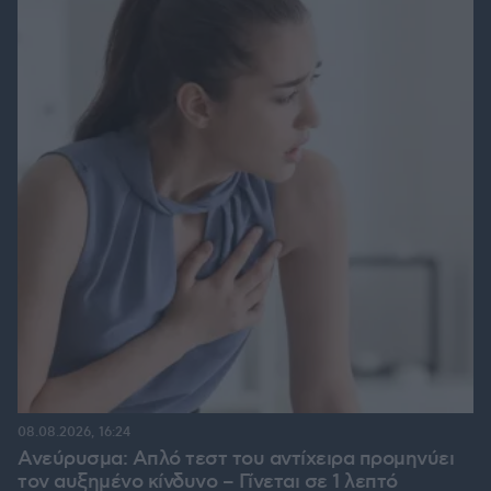
08.08.2026, 16:24
Ανεύρυσμα: Απλό τεστ του αντίχειρα προμηνύει
τον αυξημένο κίνδυνο – Γίνεται σε 1 λεπτό