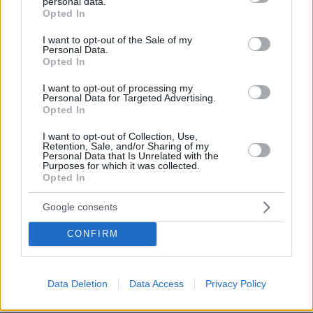
personal data.
grant or deny consent to Google and its third-party tags to
Opted In
ΌΝΟΜΑ *
use your data for below specified purposes in below Google
consent section.
I want to opt-out of the Sale of my
Personal Data.
Opted In
I want to opt-out of processing my
EMAIL
Personal Data for Targeted Advertising.
Opted In
I want to opt-out of Collection, Use,
Retention, Sale, and/or Sharing of my
Personal Data that Is Unrelated with the
Purposes for which it was collected.
ΣΧΌΛΙΟ *
Opted In
Google consents
CONFIRM
Data Deletion
Data Access
Privacy Policy
Απομένουν
2500
χαρακτήρες