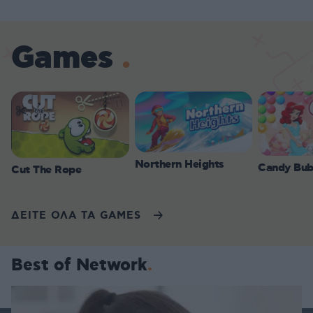
Games
Northern Heights
Candy Bub
Cut The Rope
ΔΕΙΤΕ ΟΛΑ ΤΑ GAMES
Best of Network