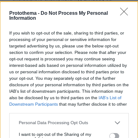
θεωρούνταν επίθεση κατά των ίδιων των ΗΠΑ και
φυσικά θα υπήρχε κατακόρυφη αύξηση των
Protothema -
Do Not Process My Personal
Information
ξένων επενδύσεων λόγω της απόλυτης νομικής
ασφάλειας.
If you wish to opt-out of the sale, sharing to third parties, or
ΑΠΑΝΤΗΣΗ
processing of your personal or sensitive information for
targeted advertising by us, please use the below opt-out
Πρόεδρε ξεκίνα
section to confirm your selection. Please note that after your
opt-out request is processed you may continue seeing
13.05.2026, 05:07
interest-based ads based on personal information utilized by
με τα συντρόφια στην Κούβα που ψωμολυσσάνε να
us or personal information disclosed to third parties prior to
σωθούν..
your opt-out. You may separately opt-out of the further
ΑΠΑΝΤΗΣΗ
disclosure of your personal information by third parties on the
IAB’s list of downstream participants. This information may
also be disclosed by us to third parties on the
IAB’s List of
Downstream Participants
that may further disclose it to other
ΦΟΡΤΩΣΗ ΠΕΡΙΣΣΟΤΕΡΩΝ ΣΧΟΛΙΩΝ
third parties.
Please note that this website/app uses one or more Google
Personal Data Processing Opt Outs
services and may gather and store information including but
ΠΡΟΣΘΗΚΗ ΣΧΟΛΙΟΥ
not limited to your visit or usage behaviour. You may click to
I want to opt-out of the Sharing of my