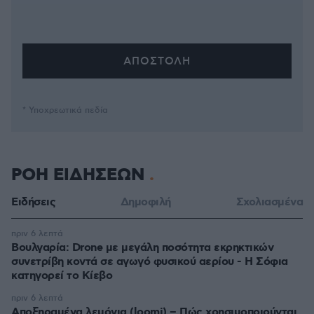
* Υποχρεωτικά πεδία
ΡΟΗ ΕΙΔΗΣΕΩΝ
Ειδήσεις
Δημοφιλή
Σχολιασμένα
πριν 6 λεπτά
Βουλγαρία: Drone με μεγάλη ποσότητα εκρηκτικών
συνετρίβη κοντά σε αγωγό φυσικού αερίου - Η Σόφια
κατηγορεί το Κίεβο
πριν 6 λεπτά
Αποξηραμένα λεμόνια (loomi) – Πώς χρησιμοποιούνται