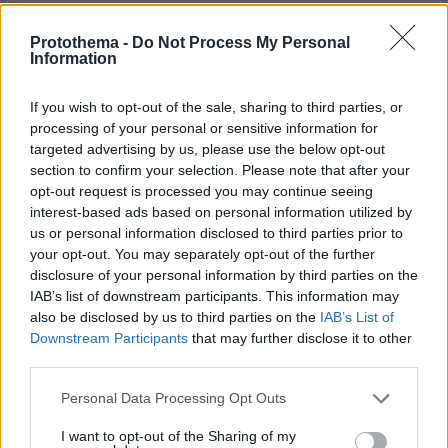
Protothema -
Do Not Process My Personal
«Κάτι απέσπασε την προσοχή του
Information
οδηγού»: Πραγματογνώμονας
επιχειρεί να ρίξει φως στα αίτια του
δυστυχήματος στις Σέρρες
If you wish to opt-out of the sale, sharing to third parties, or
processing of your personal or sensitive information for
116
07.08.2026, 18:54
targeted advertising by us, please use the below opt-out
Loaded
:
section to confirm your selection. Please note that after your
100.00%
opt-out request is processed you may continue seeing
interest-based ads based on personal information utilized by
Φραντσέσκα Τόκα: Η Ιταλίδα «νύφη»
us or personal information disclosed to third parties prior to
της Eurovision ποζάρει με μπικίνι και...
ολόγυμνη στην μπανιέρα της, δείτε
your opt-out. You may separately opt-out of the further
φωτογραφίες
disclosure of your personal information by third parties on the
IAB’s list of downstream participants. This information may
25
07.08.2026, 20:57
also be disclosed by us to third parties on the
IAB’s List of
Downstream Participants
that may further disclose it to other
third parties.
«Άξιζε να θέσουμε σε κίνδυνο μια
Please note that this website/app uses one or more Google
Personal Data Processing Opt Outs
οικογένεια λύκων, για να σώσουμε
services and may gather and store information including but
έναν σκύλο; Όχι» λέει ο ερευνητής
not limited to your visit or usage behaviour. You may click to
I want to opt-out of the Sharing of my
μετά τις επικρίσεις για τον θάνατο του