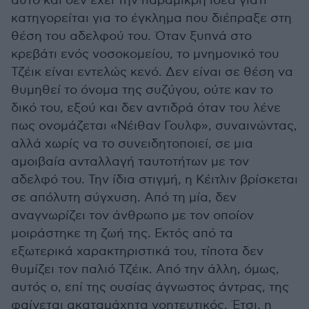
αυτό και δεν έχει την παραμικρή ιδέα γιατί
κατηγορείται για το έγκλημα που διέπραξε στη
θέση του αδελφού του. Όταν ξυπνά στο
κρεβάτι ενός νοσοκομείου, το μνημονικό του
Τζέικ είναι εντελώς κενό. Δεν είναι σε θέση να
θυμηθεί το όνομα της συζύγου, ούτε καν το
δικό του, εξού και δεν αντιδρά όταν του λένε
πως ονομάζεται «Νέιθαν Γουλφ», συναινώντας,
αλλά χωρίς να το συνειδητοποιεί, σε μια
αμοιβαία ανταλλαγή ταυτοτήτων με τον
αδελφό του. Την ίδια στιγμή, η Κέιτλιν βρίσκεται
σε απόλυτη σύγχυση. Από τη μία, δεν
αναγνωρίζει τον άνθρωπο με τον οποίον
μοιράστηκε τη ζωή της. Εκτός από τα
εξωτερικά χαρακτηριστικά του, τίποτα δεν
θυμίζει τον παλιό Τζέικ. Από την άλλη, όμως,
αυτός ο, επί της ουσίας άγνωστος άντρας, της
φαίνεται ακαταμάχητα γοητευτικός. Έτσι, η