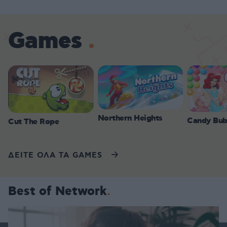
Games
Northern Heights
Candy Bub
Cut The Rope
ΔΕΙΤΕ ΟΛΑ ΤΑ GAMES
Best of Network