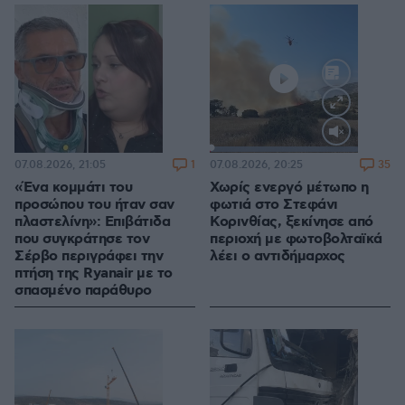
Loaded
:
100.00%
1
35
07.08.2026, 21:05
07.08.2026, 20:25
«Ένα κομμάτι του
Χωρίς ενεργό μέτωπο η
προσώπου του ήταν σαν
φωτιά στο Στεφάνι
πλαστελίνη»: Επιβάτιδα
Κορινθίας, ξεκίνησε από
που συγκράτησε τον
περιοχή με φωτοβολταϊκά
Σέρβο περιγράφει την
λέει ο αντιδήμαρχος
πτήση της Ryanair με το
σπασμένο παράθυρο