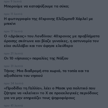
πριν 9 λεπτά
Μπορούμε να καταψύξουμε τα σύκα;
πριν 11 λεπτά
Η φωτογραφία της 61χρονης Ελίζαμπεθ Χάρλεϊ με
μπικίνι
πριν 17 λεπτά
Ο «Δράκος» του Λονδίνου: 40χρονος με προβλήματα
όρασης σκότωνε και βίαζε γυναίκες, η αστυνομία τον
είχε συλλάβει και τον άφησε ελεύθερο
πριν 21 λεπτά
Οι 10 «ήσυχες» παραλίες της Νάξου
πριν 31 λεπτά
Τήνος: Μια διαδρομή στα χωριά, τα τοπία και τα
αξιοθέατα του νησιού
πριν 34 λεπτά
«Προδίδει τη Γαλλία», λέει ο Μασκ για πολιτικό που
ζήτησε να «κλείνει» το X σε προεκλογικές περιόδους
για να μην επηρεάζει τους ψηφοφόρους
πριν 41 λεπτά