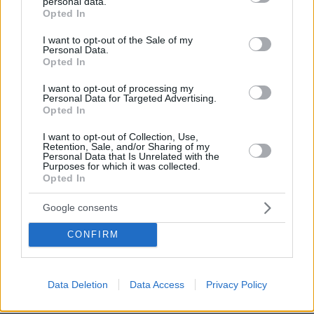
personal data.
grant or deny consent to Google and its third-party tags to
λευκού κουταβιού
Opted In
use your data for below specified purposes in below Google
101
07.08.2026, 18:54
consent section.
I want to opt-out of the Sale of my
Personal Data.
Opted In
Το ευχαριστώ του πατέρα του
I want to opt-out of processing my
13χρονου που δαγκώθηκε από φίδι
Personal Data for Targeted Advertising.
στα Χανιά: «Μας δώσατε αίσθημα
Opted In
ασφάλειας»
I want to opt-out of Collection, Use,
3
07.08.2026, 10:26
Retention, Sale, and/or Sharing of my
Personal Data that Is Unrelated with the
Purposes for which it was collected.
Opted In
Συγκίνηση στο Πόρτο Γερμενό: Σκύλος
Google consents
γύρισε σοβαρά τραυματισμένος στο
σπίτι που τον φρόντιζαν μία εβδομάδα
CONFIRM
μετά τη φωτιά
4
07.08.2026, 21:57
Data Deletion
Data Access
Privacy Policy