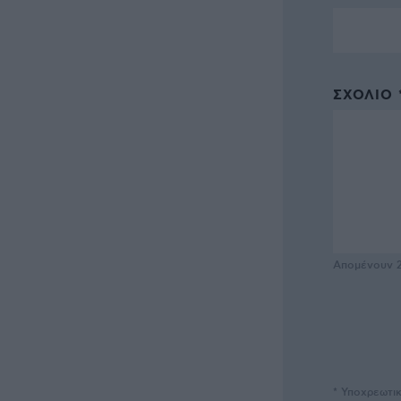
ΣΧΌΛΙΟ 
Απομένουν
* Υποχρεωτι