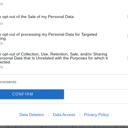
In
o opt-out of the Sale of my Personal Data.
protothema.gr στο Google News
ο
και μάθετε πρώτοι όλες
In
to opt-out of processing my Personal Data for Targeted
ing.
Ειδήσεις
ελευταίες
από την Ελλάδα και τον Κόσμο, τη στιγ
In
Protothema.gr
 στο
o opt-out of Collection, Use, Retention, Sale, and/or Sharing
ersonal Data that Is Unrelated with the Purposes for which it
lected.
Α
ΠΡΟΣΘΗΚΗ ΣΧΟΛΙΟΥ
In
(3)
consents
.2026, 11:05
ν, μεταδίδεται κανονικα απο το ποντικί σε εμενα και...τερ
CONFIRM
 σε αλλο ατομο. Ελα ομως που.....ειναι αυτη η ΠΑΡΑΛΛΑ
ENVIRUS η οποια την μεταδιδε το ποντικι σε εμενα κα
ΙΔΩ ΣΕ ΑΛΛΟΥΣ ΑΝΘΡΩΠΟΥΣ; Αρα ας ετοιμαστουμε
Data Deletion
Data Access
Privacy Policy
αρα πανευρωπαίκη (η γερμανια πεφτει, γαλλια αναταραχη
ια χαρα μια...αυτοκαραντινα. Εχουμε και πετρελαϊκη κριση