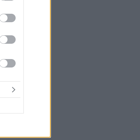
μή
μα!
ΓΗ
ι