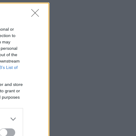
sonal or
ection to
ou may
 personal
out of the
 downstream
B’s List of
er and store
to grant or
ed purposes