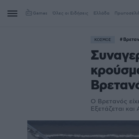
Games
Όλες οι Ειδήσεις
Ελλάδα
Πρωτοσέλι
Βρετα
ΚΟΣΜΟΣ
Συναγερ
κρούσμα
Βρετανό
Ο Βρετανός είχ
Εξετάζεται και 