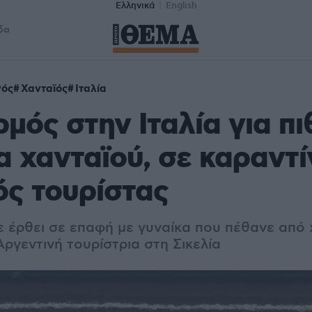
Ελληνικά
English
δα
νός
Χανταϊός
Ιταλία
μός στην Ιταλία για π
 χανταϊού, σε καραντί
ς τουρίστας
ε έρθει σε επαφή με γυναίκα που πέθανε από 
Αργεντινή τουρίστρια στη Σικελία