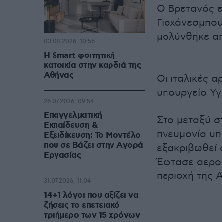
Ο Βρετανός ε
Γιοχάνεσμπου
μολύνθηκε α
03.08.2026, 10:56
Η Smart φοιτητική
κατοικία στην καρδιά της
Αθήνας
Οι ιταλικές 
υπουργείο Υγ
26.07.2026, 09:54
Επαγγελματική
Στο μεταξύ στ
Εκπαίδευση &
πνευμονία υπ
Εξειδίκευση: Το Mοντέλο
που σε Bάζει στην Aγορά
εξακριβωθεί 
Eργασίας
Έφτασε αεροπ
περιοχή της Α
31.07.2026, 11:04
14+1 λόγοι που αξίζει να
ζήσεις το επετειακό
τριήμερο των 15 χρόνων