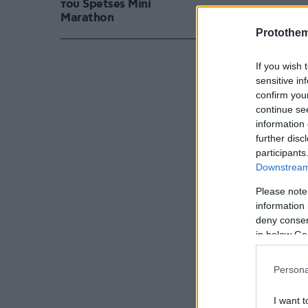
του Spetses Mini
Marathon
Protothe
If you wish 
sensitive in
confirm you
continue se
information 
further disc
participants
Downstream 
Please note
information 
deny consent
in below Go
Persona
I want t