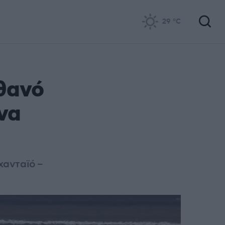
29
°C
ιθανό
να
χανταϊό –