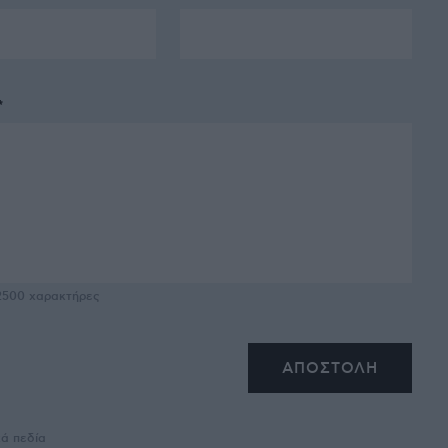
*
2500
χαρακτήρες
κά πεδία