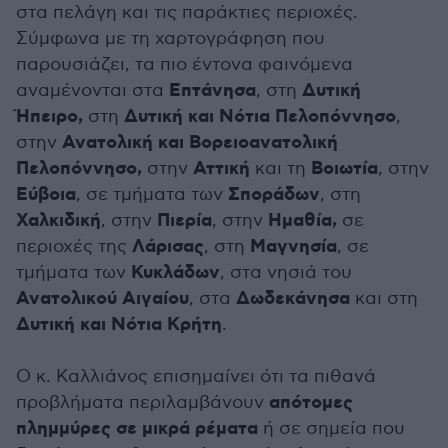
στα πελάγη και τις παράκτιες περιοχές.
Σύμφωνα με τη χαρτογράφηση που
παρουσιάζει, τα πιο έντονα φαινόμενα
Επτάνησα
Δυτική
αναμένονται στα
, στη
Ήπειρο,
Δυτική και Νότια Πελοπόννησο
στη
,
Ανατολική και Βορειοανατολική
στην
Πελοπόννησο,
Αττική
Βοιωτία
στην
και τη
, στην
Εύβοια
Σποράδων
, σε τμήματα των
, στη
Χαλκιδική
Πιερία
Ημαθία,
, στην
, στην
σε
Λάρισας
Μαγνησία
περιοχές της
, στη
, σε
Κυκλάδων
τμήματα των
, στα νησιά του
Ανατολικού Αιγαίου
Δωδεκάνησα
, στα
και στη
Δυτική και Νότια Κρήτη
.
Ο κ. Καλλιάνος επισημαίνει ότι τα πιθανά
απότομες
προβλήματα περιλαμβάνουν
πλημμύρες σε μικρά ρέματα
ή σε σημεία που