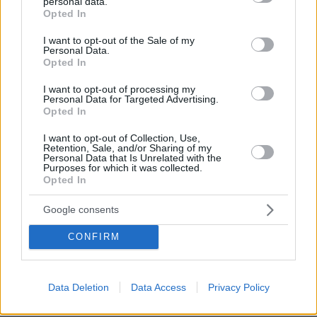
personal data.
grant or deny consent to Google and its third-party tags to
Opted In
use your data for below specified purposes in below Google
consent section.
I want to opt-out of the Sale of my
Personal Data.
Opted In
Προειδοποίηση Μαρουσάκη για αδιάκοπες βροχές,
I want to opt-out of processing my
χοντρό χαλάζι και επικίνδυνους κεραυνούς
Personal Data for Targeted Advertising.
Opted In
Προειδοποίηση εξέδωσε ο μετεωρολόγος
I want to opt-out of Collection, Use,
Κλέαρχος Μαρουσάκης, κάνοντας λόγο για
Retention, Sale, and/or Sharing of my
Personal Data that Is Unrelated with the
αδιάκοπες βροχές μεγάλης έντασης, πιθανές
Purposes for which it was collected.
χαλαζοπτώσεις με μεγάλο μέγεθος κόκκων και
Opted In
αυξημένη ηλεκτρική δραστηριότητα που μπορεί
Google consents
να δημιουργήσει ιδιαίτερα επικίνδυνες
συνθήκες.
CONFIRM
Ολόκληρη η ανάρτησή του στο facebook
Data Deletion
Data Access
Privacy Policy