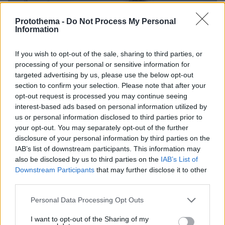
Protothema -
Do Not Process My Personal
Information
If you wish to opt-out of the sale, sharing to third parties, or
processing of your personal or sensitive information for
targeted advertising by us, please use the below opt-out
section to confirm your selection. Please note that after your
opt-out request is processed you may continue seeing
interest-based ads based on personal information utilized by
us or personal information disclosed to third parties prior to
your opt-out. You may separately opt-out of the further
disclosure of your personal information by third parties on the
IAB’s list of downstream participants. This information may
also be disclosed by us to third parties on the
IAB’s List of
Downstream Participants
that may further disclose it to other
third parties.
Please note that this website/app uses one or more Google
Personal Data Processing Opt Outs
06.08.2026, 12:32
services and may gather and store information including but
Η αποκαλυπτική κατάθεση της συζύγου του
not limited to your visit or usage behaviour. You may click to
I want to opt-out of the Sharing of my