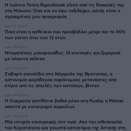
Η Ιωάννα Τούνη δημοσίευσε υλικό από τις διακοπές της
στη Μύκονο: Όσο και αν έχω ταξιδέψει, αυτός είναι ο
αγαπημένος μου προορισμός
πριν 17 λεπτά
Ποια είναι η ασθένεια που προσβάλλει μέχρι και το 90%
των γατών άνω των 12 ετών
πριν 17 λεπτά
Ντοματένιες μακαρονάδες: 13 συνταγές για ζυμαρικά
με κόκκινη σάλτσα
πριν 23 λεπτά
Σοβαρά επεισόδια στο Νόρφολκ της Βρετανίας, η
αστυνομία φυγάδευσε παράνομους μετανάστες από
κτίριο υπό τις απειλές των κατοίκων, βίντεο
πριν 28 λεπτά
Η Ουκρανία επιτίθεται βαθιά μέσα στη Ρωσία, η Μόσχα
απαντά με καταιγισμό πυραύλων
πριν 31 λεπτά
Μία ιστορία επιστροφής στο νησί: Από την ιχθυόσκαλα
του Κερατσινίου και γνωστά εστιατόρια της Αττικής στη