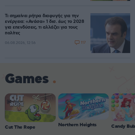
Τι σημαίνει ρήτρα διαφυγής για την
ενέργεια: «Ανάσα» 1 δισ. έως το 2028
για επενδύσεις, τι αλλάζει για τους
πολίτες
117
06.08.2026, 12:56
Games
Northern Heights
Candy Bub
Cut The Rope