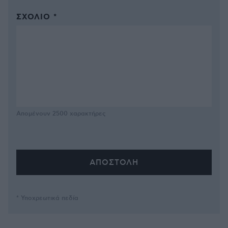
ΣΧΌΛΙΟ *
Απομένουν
2500
χαρακτήρες
* Υποχρεωτικά πεδία