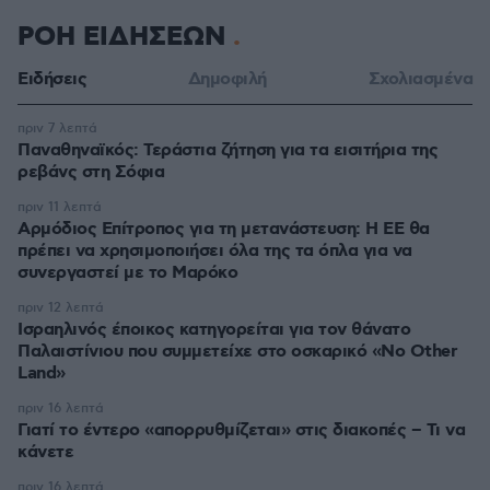
ΡΟΗ ΕΙΔΗΣΕΩΝ
Ειδήσεις
Δημοφιλή
Σχολιασμένα
πριν 7 λεπτά
Παναθηναϊκός: Τεράστια ζήτηση για τα εισιτήρια της
ρεβάνς στη Σόφια
πριν 11 λεπτά
Αρμόδιος Επίτροπος για τη μετανάστευση: Η ΕΕ θα
πρέπει να χρησιμοποιήσει όλα της τα όπλα για να
συνεργαστεί με το Μαρόκο
πριν 12 λεπτά
Ισραηλινός έποικος κατηγορείται για τον θάνατο
Παλαιστίνιου που συμμετείχε στο οσκαρικό «No Other
Land»
πριν 16 λεπτά
Γιατί το έντερο «απορρυθμίζεται» στις διακοπές – Τι να
κάνετε
πριν 16 λεπτά