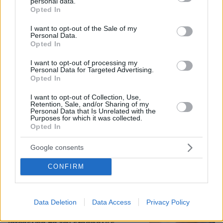
Αφγανού: Πώς γνωρίσαμε τη Λίσα, γιατί
personal data.
grant or deny consent to Google and its third-party tags to
Opted In
υποψιάστηκα ότι ήταν το πτώμα στη βαλίτσα
use your data for below specified purposes in below Google
consent section.
I want to opt-out of the Sale of my
Personal Data.
Νεαρή γυναίκα με ακατέργαστη
Opted In
ομορφιά από την Αιθιοπία έγινε viral,
δείτε την εντυπωσιακή μεταμόρφωσή
I want to opt-out of processing my
της από μακιγιέρ
Personal Data for Targeted Advertising.
Opted In
237
06.08.2026, 09:18
I want to opt-out of Collection, Use,
Retention, Sale, and/or Sharing of my
Personal Data that Is Unrelated with the
Purposes for which it was collected.
Opted In
Δημήτρης Ξανθάκης: Η γνήσια λαϊκή
φωνή, οι συνεργασίες, τα κορυφαία
του τραγούδια, γιατί δεν έκανε
Google consents
καριέρα σε μεγάλες πίστες
CONFIRM
14
06.08.2026, 16:32
Data Deletion
Data Access
Privacy Policy
55χρονος στην Κρήτη πείσθηκε ότι