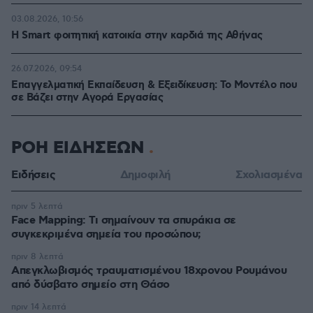
03.08.2026, 10:56
Η Smart φοιτητική κατοικία στην καρδιά της Αθήνας
26.07.2026, 09:54
Επαγγελματική Εκπαίδευση & Εξειδίκευση: Το Mοντέλο που
σε Bάζει στην Aγορά Eργασίας
ΡΟΗ ΕΙΔΗΣΕΩΝ
Ειδήσεις
Δημοφιλή
Σχολιασμένα
πριν 5 λεπτά
Face Mapping: Τι σημαίνουν τα σπυράκια σε
συγκεκριμένα σημεία του προσώπου;
πριν 8 λεπτά
Απεγκλωβισμός τραυματισμένου 18χρονου Ρουμάνου
από δύσβατο σημείο στη Θάσο
πριν 14 λεπτά