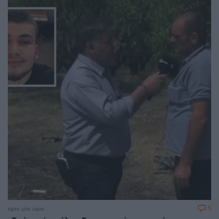
5
πριν μία ώρα