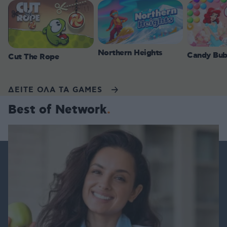
Northern Heights
Candy Bub
Cut The Rope
ΔΕΙΤΕ ΟΛΑ ΤΑ GAMES
Best of Network