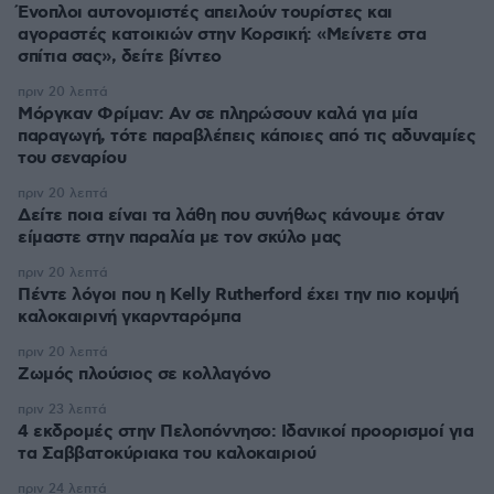
Ένοπλοι αυτονομιστές απειλούν τουρίστες και
αγοραστές κατοικιών στην Κορσική: «Μείνετε στα
σπίτια σας», δείτε βίντεο
πριν 20 λεπτά
Μόργκαν Φρίμαν: Αν σε πληρώσουν καλά για μία
παραγωγή, τότε παραβλέπεις κάποιες από τις αδυναμίες
του σεναρίου
πριν 20 λεπτά
Δείτε ποια είναι τα λάθη που συνήθως κάνουμε όταν
είμαστε στην παραλία με τον σκύλο μας
πριν 20 λεπτά
Πέντε λόγοι που η Kelly Rutherford έχει την πιο κομψή
καλοκαιρινή γκαρνταρόμπα
πριν 20 λεπτά
Ζωμός πλούσιος σε κολλαγόνο
πριν 23 λεπτά
4 εκδρομές στην Πελοπόννησο: Ιδανικοί προορισμοί για
τα Σαββατοκύριακα του καλοκαιριού
πριν 24 λεπτά