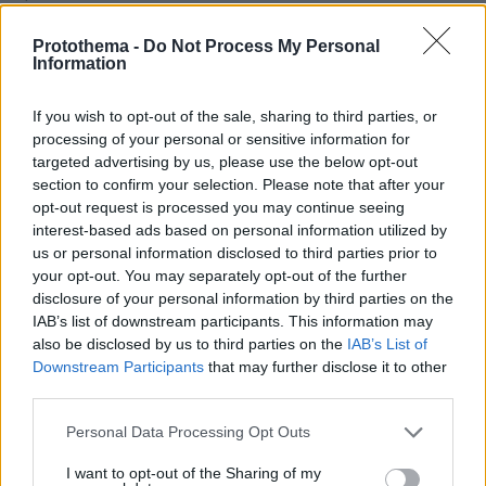
21χρονος ναυαγοσώστης έσωσε Ιταλίδα τουρίστρια στη
Σαμοθράκη: «Την έβγαλαν στη στεριά σε ημιλιπόθυμη
Protothema -
Do Not Process My Personal
κατάσταση»
Information
πριν 30 λεπτά
Τι θα συμβεί αν πίνουμε ένα σφηνάκι ελαιόλαδο κάθε
If you wish to opt-out of the sale, sharing to third parties, or
μέρα – Απαντά η Λίνσει που το δοκίμασε για 2
processing of your personal or sensitive information for
εβδομάδες
targeted advertising by us, please use the below opt-out
section to confirm your selection. Please note that after your
opt-out request is processed you may continue seeing
ΔΕΙΤΕ ΟΛΕΣ ΤΙΣ ΕΙΔΗΣΕΙΣ
interest-based ads based on personal information utilized by
us or personal information disclosed to third parties prior to
your opt-out. You may separately opt-out of the further
disclosure of your personal information by third parties on the
ΤΑ ΠΙΟ ΔΗΜΟΦΙΛΗ
IAB’s list of downstream participants. This information may
also be disclosed by us to third parties on the
IAB’s List of
Downstream Participants
that may further disclose it to other
third parties.
Please note that this website/app uses one or more Google
Personal Data Processing Opt Outs
services and may gather and store information including but
not limited to your visit or usage behaviour. You may click to
I want to opt-out of the Sharing of my