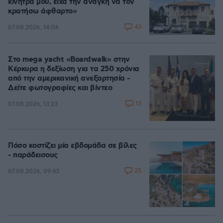
κίνητρά μου, είχα την ανάγκη να τον
κρατήσω άφθαρτο»
43
07.08.2026, 14:04
Στο mega yacht «Boardwalk» στην
Κέρκυρα η δεξίωση για τα 250 χρόνια
από την αμερικανική ανεξαρτησία -
Δείτε φωτογραφίες και βίντεο
13
07.08.2026, 13:23
Πόσο κοστίζει μία εβδομάδα σε βίλες
- παράδεισους
25
07.08.2026, 09:43