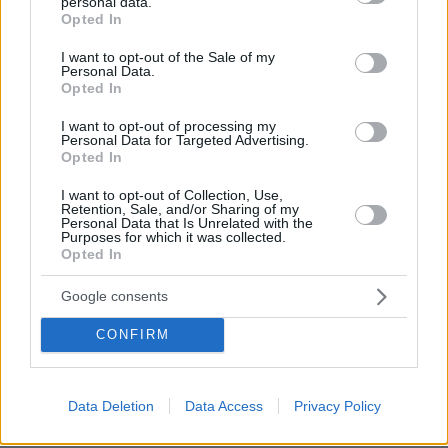
personal data.
grant or deny consent to Google and its third-party tags to
Opted In
use your data for below specified purposes in below Google
consent section.
I want to opt-out of the Sale of my
Personal Data.
Opted In
I want to opt-out of processing my
Personal Data for Targeted Advertising.
Opted In
I want to opt-out of Collection, Use,
Retention, Sale, and/or Sharing of my
Personal Data that Is Unrelated with the
Purposes for which it was collected.
Opted In
Google consents
07.08.2026, 13:17
Ο οδηγός του φορτηγού περιγράφει πώς έγινε το
CONFIRM
τροχαίο με τους νεκρούς μάνα και γιο στις Σέρρες,
η 43χρονη και ο 21χρονος πήγαιναν μαζί για
δουλειά
Data Deletion
Data Access
Privacy Policy