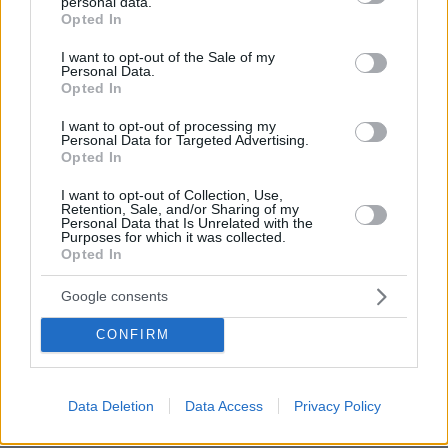
personal data.
grant or deny consent to Google and its third-party tags to
καυτερός μεζές της Θεσσαλονίκης
Opted In
use your data for below specified purposes in below Google
consent section.
πριν 14 λεπτά
I want to opt-out of the Sale of my
Τέλος οι πινακίδες αυτοκινήτων στην Ελλάδα
Personal Data.
Opted In
πριν 14 λεπτά
Όταν η θωρακισμένη BMW δεν κατάφερε να
I want to opt-out of processing my
Personal Data for Targeted Advertising.
προστατεύσει τον Ζαμπούνη από τις σφαίρες
Opted In
πριν 23 λεπτά
10 συμβουλές για να διατηρείτε τα ρούχα σας σαν
I want to opt-out of Collection, Use,
Retention, Sale, and/or Sharing of my
καινούργια
Personal Data that Is Unrelated with the
Purposes for which it was collected.
πριν 29 λεπτά
Opted In
«Κάτι απέσπασε την προσοχή του οδηγού»:
Πραγματογνώμονας επιχειρεί να ρίξει φως στα αίτια
Google consents
του δυστυχήματος στις Σέρρες
CONFIRM
πριν 29 λεπτά
«Άξιζε να θέσουμε σε κίνδυνο μια οικογένεια λύκων,
για να σώσουμε έναν σκύλο; Όχι» λέει ο ερευνητής
μετά τις επικρίσεις για τον θάνατο του λευκού
Data Deletion
Data Access
Privacy Policy
κουταβιού