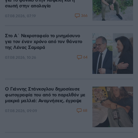
για το φονικό στην Κυψέλη και η
σιωπή στην απολογία
366
07.08.2026, 07:19
Στο Α΄ Νεκροταφείο το μνημόσυνο
για τον έναν χρόνο από τον θάνατο
της Λένας Σαμαρά
64
07.08.2026, 10:26
Ο Γιάννης Στάνκογλου δημοσίευσε
φωτογραφία του από το παρελθόν με
μακριά μαλλιά: Αναμνήσεις, έγραψε
68
07.08.2026, 09:09