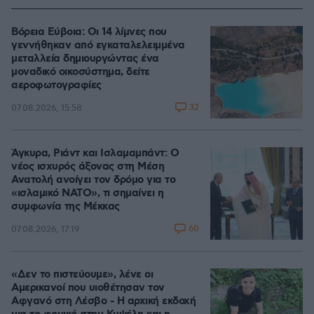
Βόρεια Εύβοια: Οι 14 λίμνες που
γεννήθηκαν από εγκαταλελειμμένα
μεταλλεία δημιουργώντας ένα
μοναδικό οικοσύστημα, δείτε
αεροφωτογραφίες
32
07.08.2026, 15:58
Άγκυρα, Ριάντ και Ισλαμαμπάντ: Ο
νέος ισχυρός άξονας στη Μέση
Ανατολή ανοίγει τον δρόμο για το
«ισλαμικό ΝΑΤΟ», τι σημαίνει η
συμφωνία της Μέκκας
60
07.08.2026, 17:19
«Δεν το πιστεύουμε», λένε οι
Αμερικανοί που υιοθέτησαν τον
Αφγανό στη Λέσβο - Η αρχική εκδοχή