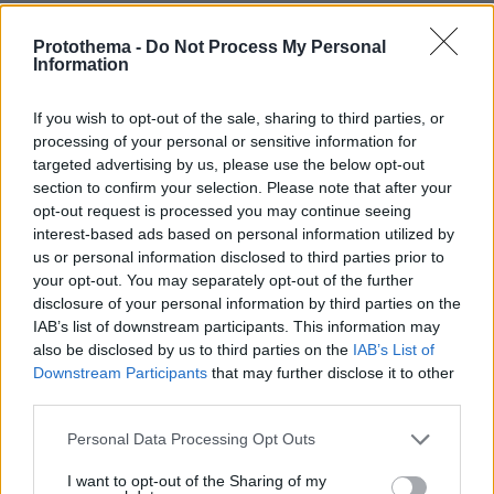
ΡΟΗ ΕΙΔΗΣΕΩΝ
Protothema -
Do Not Process My Personal
Information
Ειδήσεις
Δημοφιλή
Σχολιασμένα
If you wish to opt-out of the sale, sharing to third parties, or
πριν 6 λεπτά
processing of your personal or sensitive information for
Τι έχουν πάθει οι εταιρείες και βάζουν ψεύτικες
targeted advertising by us, please use the below opt-out
εξατμίσεις;
section to confirm your selection. Please note that after your
opt-out request is processed you may continue seeing
πριν 10 λεπτά
Η Ευρυδίκη Βαλαβάνη φωτογραφίζεται με τον Γρηγόρη
interest-based ads based on personal information utilized by
Μόργκαν και τον γιο τους και γράφει «η πραγματική μου
us or personal information disclosed to third parties prior to
πολυτέλεια»
your opt-out. You may separately opt-out of the further
disclosure of your personal information by third parties on the
πριν 13 λεπτά
IAB’s list of downstream participants. This information may
Linktour ALUMI: Το πιο έξυπνο αυτοκίνητο της πόλης σε
also be disclosed by us to third parties on the
IAB’s List of
τιμή έκπληξη - Δείτε το video
Downstream Participants
that may further disclose it to other
πριν 13 λεπτά
third parties.
Επέστρεψε στη Ζάλγκιρις ο Κίναν Έβανς αλλά πάει
δανεικός Λόντον Λάιονς, βίντεο
Please note that this website/app uses one or more Google
Personal Data Processing Opt Outs
services and may gather and store information including but
πριν 14 λεπτά
not limited to your visit or usage behaviour. You may click to
I want to opt-out of the Sharing of my
Μπουγιουρντί: Πώς ένα «ραβασάκι» έγινε ο πιο