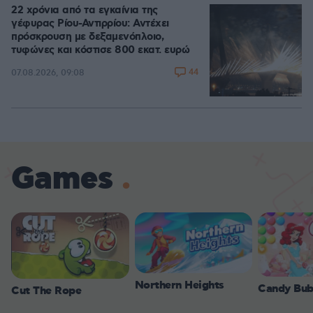
22 χρόνια από τα εγκαίνια της
γέφυρας Ρίου-Αντιρρίου: Αντέχει
πρόσκρουση με δεξαμενόπλοιο,
τυφώνες και κόστισε 800 εκατ. ευρώ
44
07.08.2026, 09:08
Games
Northern Heights
Candy Bub
Cut The Rope