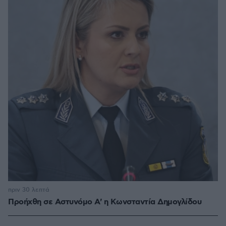
πριν 30 λεπτά
Προήχθη σε Αστυνόμο Α' η Κωνσταντία Δημογλίδου