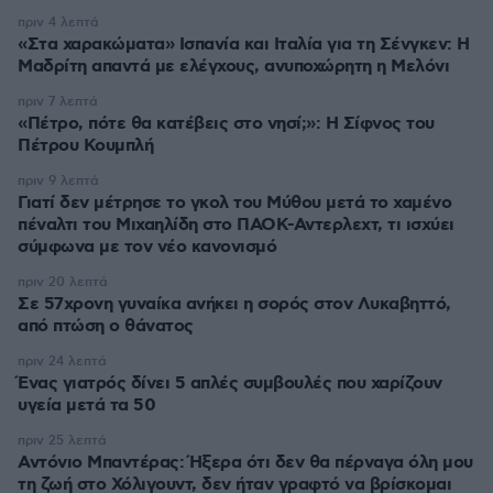
πριν 4 λεπτά
«Στα χαρακώματα» Ισπανία και Ιταλία για τη Σένγκεν: Η
Μαδρίτη απαντά με ελέγχους, ανυποχώρητη η Μελόνι
πριν 7 λεπτά
«Πέτρο, πότε θα κατέβεις στο νησί;»: Η Σίφνος του
Πέτρου Κουμπλή
πριν 9 λεπτά
Γιατί δεν μέτρησε το γκολ του Μύθου μετά το χαμένο
πέναλτι του Μιχαηλίδη στο ΠΑΟΚ-Αντερλεχτ, τι ισχύει
σύμφωνα με τον νέο κανονισμό
πριν 20 λεπτά
Σε 57χρονη γυναίκα ανήκει η σορός στον Λυκαβηττό,
από πτώση ο θάνατος
πριν 24 λεπτά
Ένας γιατρός δίνει 5 απλές συμβουλές που χαρίζουν
υγεία μετά τα 50
πριν 25 λεπτά
Αντόνιο Μπαντέρας: Ήξερα ότι δεν θα πέρναγα όλη μου
τη ζωή στο Χόλιγουντ, δεν ήταν γραφτό να βρίσκομαι