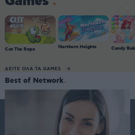
Games
Northern Heights
Candy Bub
Cut The Rope
ΔΕΙΤΕ ΟΛΑ ΤΑ GAMES
Best of Network