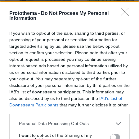
Protothema -
Do Not Process My Personal
08.08.2026, 12:18
Information
Από τη Μόρια στον γάμο, τη ΜΚΟ και την
κατηγορία για φόνο: Η σκοτεινή διαδρομή του
26χρονου Αφγανού που σκότωσε τη Βρετανίδα
If you wish to opt-out of the sale, sharing to third parties, or
στην Κυψέλη
processing of your personal or sensitive information for
targeted advertising by us, please use the below opt-out
section to confirm your selection. Please note that after your
opt-out request is processed you may continue seeing
interest-based ads based on personal information utilized by
us or personal information disclosed to third parties prior to
your opt-out. You may separately opt-out of the further
disclosure of your personal information by third parties on the
IAB’s list of downstream participants. This information may
also be disclosed by us to third parties on the
IAB’s List of
Downstream Participants
that may further disclose it to other
third parties.
Please note that this website/app uses one or more Google
Personal Data Processing Opt Outs
services and may gather and store information including but
not limited to your visit or usage behaviour. You may click to
I want to opt-out of the Sharing of my