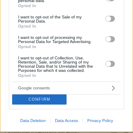
personal data.
grant or deny consent to Google and its third-party tags to
Opted In
use your data for below specified purposes in below Google
consent section.
I want to opt-out of the Sale of my
Personal Data.
Opted In
I want to opt-out of processing my
Personal Data for Targeted Advertising.
Opted In
08.08.2026, 12:40
Βρέθηκε σορός σε σπηλιά κοντά στο εκκλησάκι
I want to opt-out of Collection, Use,
Retention, Sale, and/or Sharing of my
των Αγίων Ισιδώρων στον Λυκαβηττό
Personal Data that Is Unrelated with the
Purposes for which it was collected.
Opted In
Βίντεο: Μεθυσμένη σκότωσε νύφη
λίγες ώρες μετά τον γάμο της και στο
Google consents
τμήμα ζητούσε κλαίγοντας τον πατέρα
της
CONFIRM
105
08.08.2026, 09:25
Data Deletion
Data Access
Privacy Policy
Εντοπίστηκε η «Αράχνη» του Άσαντ: