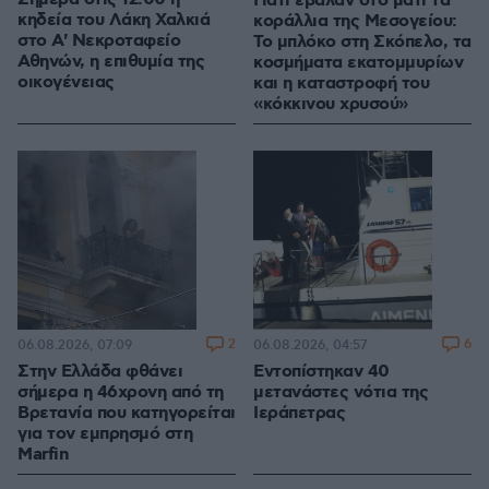
Γιατί έβαλαν στο μάτι τα
κηδεία του Λάκη Χαλκιά
κοράλλια της Μεσογείου:
στο Α' Νεκροταφείο
Το μπλόκο στη Σκόπελο, τα
Αθηνών, η επιθυμία της
κοσμήματα εκατομμυρίων
οικογένειας
και η καταστροφή του
«κόκκινου χρυσού»
2
6
06.08.2026, 07:09
06.08.2026, 04:57
Στην Ελλάδα φθάνει
Εντοπίστηκαν 40
σήμερα η 46χρονη από τη
μετανάστες νότια της
Βρετανία που κατηγορείται
Ιεράπετρας
για τον εμπρησμό στη
Marfin