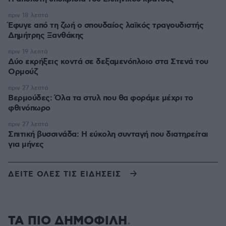
πριν 18 λεπτά
Έφυγε από τη ζωή ο σπουδαίος λαϊκός τραγουδιστής
Δημήτρης Ξανθάκης
πριν 19 λεπτά
Δύο εκρήξεις κοντά σε δεξαμενόπλοιο στα Στενά του
Ορμούζ
πριν 27 λεπτά
Βερμούδες: Όλα τα στυλ που θα φοράμε μέχρι το
φθινόπωρο
πριν 27 λεπτά
Σπιτική βυσσινάδα: Η εύκολη συνταγή που διατηρείται
για μήνες
ΔΕΙΤΕ ΟΛΕΣ ΤΙΣ ΕΙΔΗΣΕΙΣ
ΤΑ ΠΙΟ ΔΗΜΟΦΙΛΗ