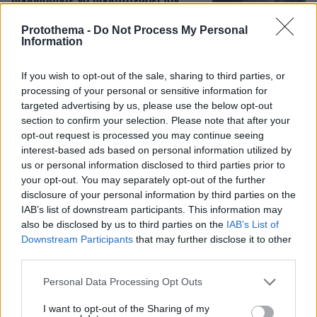
προσπάθησε να προστατεύσει τον
άνδρα της, ήταν γονείς 6χρονου
κοριτσιού, δείτε βίντεο
Protothema -
Do Not Process My Personal
Information
4
06.08.2026, 06:25
If you wish to opt-out of the sale, sharing to third parties, or
processing of your personal or sensitive information for
«Να είναι γαλήνια τα νερά του
targeted advertising by us, please use the below opt-out
τελευταίου σου ταξιδιού»: Συγκινεί ο
section to confirm your selection. Please note that after your
αδελφός του υπάρχου του Superferry
opt-out request is processed you may continue seeing
που βρέθηκε νεκρός στην καμπίνα του
interest-based ads based on personal information utilized by
06.08.2026, 08:25
us or personal information disclosed to third parties prior to
your opt-out. You may separately opt-out of the further
disclosure of your personal information by third parties on the
IAB’s list of downstream participants. This information may
Πώς μπήκε η γαλλική σφραγίδα στο
also be disclosed by us to third parties on the
IAB’s List of
καλώδιο Ελλάδας-Κύπρου: Η
Downstream Participants
that may further disclose it to other
γεωπολιτική σημασία της εμπλοκής
third parties.
της Meridiam
Please note that this website/app uses one or more Google
Personal Data Processing Opt Outs
14
06.08.2026, 07:23
services and may gather and store information including but
not limited to your visit or usage behaviour. You may click to
I want to opt-out of the Sharing of my