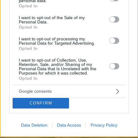
personal data.
grant or deny consent to Google and its third-party tags to
Opted In
use your data for below specified purposes in below Google
Games
consent section.
I want to opt-out of the Sale of my
Personal Data.
Opted In
I want to opt-out of processing my
Personal Data for Targeted Advertising.
Opted In
I want to opt-out of Collection, Use,
Retention, Sale, and/or Sharing of my
Northern Heights
Personal Data that Is Unrelated with the
Candy Bub
Cut The Rope
Purposes for which it was collected.
Opted In
ΔΕΙΤΕ ΟΛΑ ΤΑ GAMES
Google consents
Best of Network
CONFIRM
Data Deletion
Data Access
Privacy Policy