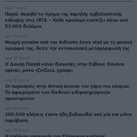
πριν 7 λεπτά
Ιλαρά: Ακριβό το τίμημα της χαμηλής εμβολιαστικής
κάλυψης στις ΗΠΑ – Κάθε κρούσμα κοστίζει πάνω από
53.000 δολάρια
πριν 9 λεπτά
Νεαρή γυναίκα από την Αιθιοπία έγινε viral με τη φυσική
ομορφιά της, δείτε την εντυπωσιακή μεταμόρφωσή της
πριν 10 λεπτά
Η Δανάη Παππά κάνει διακοπές στην Εύβοια: Κανένα
πρέπει, μόνο τζιτζίκια, γράφει
πριν 12 λεπτά
Οι πυρκαγιές στην Αττική έκαναν τον γύρο του κόσμου:
Τα αφιερώματα των διεθνών ειδησιογραφικών
πρακτορείων
πριν 12 λεπτά
200.000 κλήσεις έχουν ήδη βεβαιωθεί από μία και μόνο
παράβαση
πριν 15 λεπτά
Η απόλυτη υποκρισία του Ελληνικού κράτους