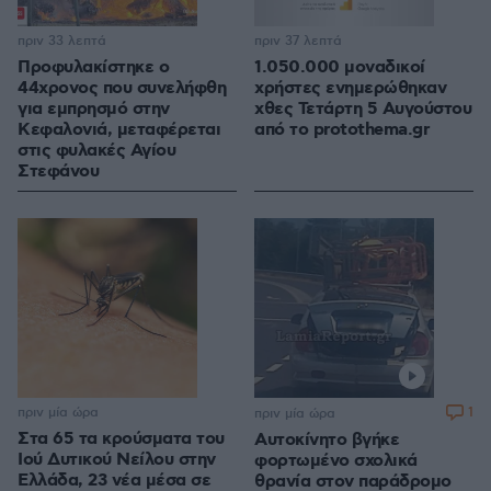
πριν 33 λεπτά
πριν 37 λεπτά
Προφυλακίστηκε ο
1.050.000 μοναδικοί
44χρονος που συνελήφθη
χρήστες ενημερώθηκαν
για εμπρησμό στην
χθες Τετάρτη 5 Αυγούστου
Κεφαλονιά, μεταφέρεται
από το protothema.gr
στις φυλακές Αγίου
Στεφάνου
πριν μία ώρα
1
πριν μία ώρα
Στα 65 τα κρούσματα του
Αυτοκίνητο βγήκε
Ιού Δυτικού Νείλου στην
φορτωμένο σχολικά
Ελλάδα, 23 νέα μέσα σε
θρανία στον παράδρομο