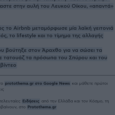
αστε στην αυλή του Λευκού Οίκου, «απαντά»
ώς το Airbnb μεταμόρφωσε μία λαϊκή γειτονιά
ός, το lifestyle και το τίμημα της αλλαγής
υ βούτηξε στον Άραχθο για να σώσει τα
νε τατουάζ τα πρόσωπα του Σπύρου και του
 βίντεο
protothema.gr στο Google News
το
και μάθετε πρώτοι
εις
Ειδήσεις
 τελευταίες
από την Ελλάδα και τον Κόσμο, τη
Protothema.gr
μβαίνουν, στο