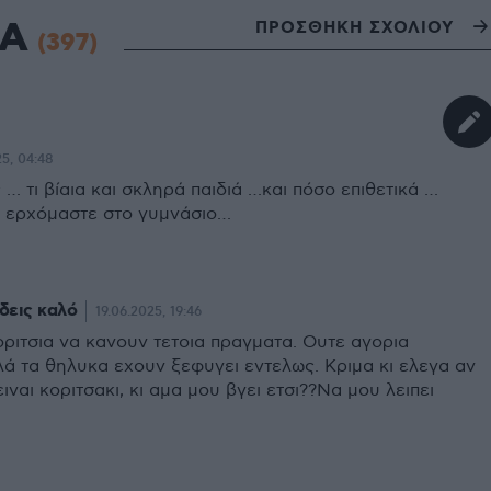
ΙΑ
ΠΡΟΣΘΗΚΗ ΣΧΟΛΙΟΥ
(397)
5, 04:48
ς … τι βίαια και σκληρά παιδιά …και πόσο επιθετικά …
 ερχόμαστε στο γυμνάσιο…
 δεις καλό
19.06.2025, 19:46
ριτσια να κανουν τετοια πραγματα. Ουτε αγορια
λά τα θηλυκα εχουν ξεφυγει εντελως. Κριμα κι ελεγα αν
ειναι κοριτσακι, κι αμα μου βγει ετσι??Να μου λειπει