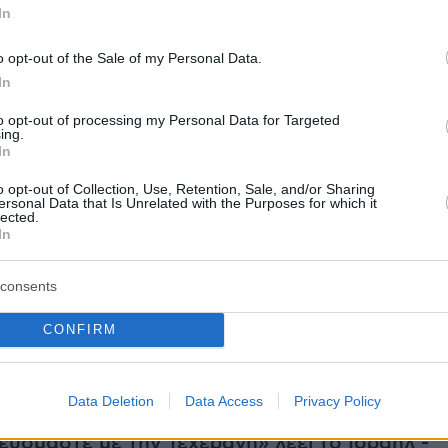
In
ρών.
o opt-out of the Sale of my Personal Data.
 του Τμήματος Δίωξης και Εξιχνίασης
In
 Γλυφάδας συνέλαβαν τις κατηγορούμενες
to opt-out of processing my Personal Data for Targeted
έθηκε και το κινητό τηλέφωνο της 16χρονης
ing.
In
αταγραφεί το βιντεοληπτικό υλικό.
o opt-out of Collection, Use, Retention, Sale, and/or Sharing
ersonal Data that Is Unrelated with the Purposes for which it
lected.
έντες οδηγήθηκαν στον αρμόδιο Εισαγγελέα.
In
consents
CONFIRM
ήμερα:
Data Deletion
Data Access
Privacy Policy
ι σε διπλωματικό επίπεδο: «Δεν
υόμαστε με την Τεχεράνη» λέει το Ισραήλ -