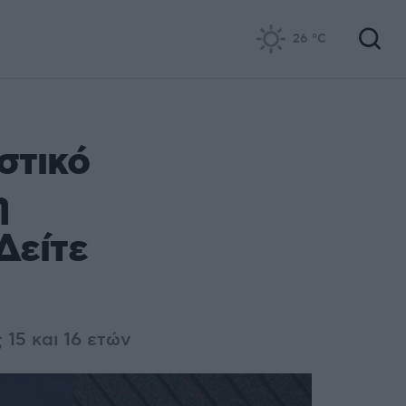
26
°C
στικό
η
Δείτε
 15 και 16 ετών