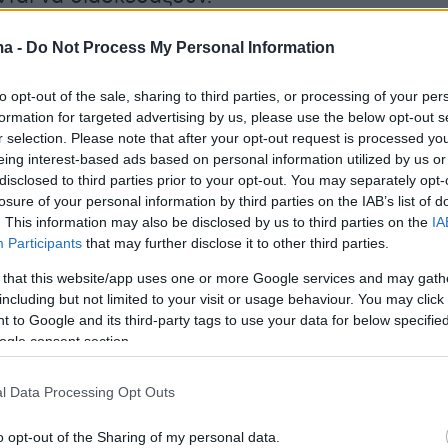
ma -
Do Not Process My Personal Information
ύ, οι 4 ανήλικες που συνελήφθησαν
αι -κατά περίπτωση - για σωματική βλάβη
to opt-out of the sale, sharing to third parties, or processing of your per
ροσώπων, απειλή και εξύβριση κατ΄
formation for targeted advertising by us, please use the below opt-out s
ση και κατά συναυτουργία και παράβαση του
r selection. Please note that after your opt-out request is processed y
eing interest-based ads based on personal information utilized by us or
 προσωπικών δεδομένων.
disclosed to third parties prior to your opt-out. You may separately opt-
losure of your personal information by third parties on the IAB’s list of
νελήφθησαν και οι γονείς τους για
. This information may also be disclosed by us to third parties on the
IA
Participants
that may further disclose it to other third parties.
 εποπτείας ανηλίκων.
 that this website/app uses one or more Google services and may gath
including but not limited to your visit or usage behaviour. You may click 
 to Google and its third-party tags to use your data for below specifi
να, σύμφωνα με ανακοίνωση της ΕΛΑΣ, το
ogle consent section.
περασμένου Σαββάτου, σε μαρίνα της
 4 κατηγορούμενες, μαζί με άλλες ανήλικες,
l Data Processing Opt Outs
 κινήθηκαν απειλητικά εναντίον συνομηλίκων
o opt-out of the Sharing of my personal data.
σιών με πρόσχημα την επίλυση προσωπικών