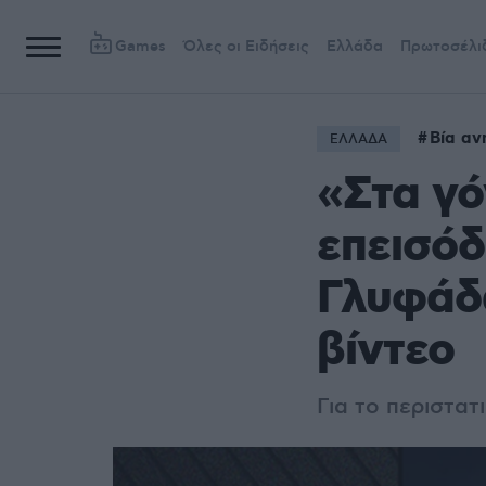
Games
Όλες οι Ειδήσεις
Ελλάδα
Πρωτοσέλι
Βία αν
ΕΛΛΑΔΑ
«Στα γό
επεισόδ
Γλυφάδα
βίντεο
Για το περιστατ