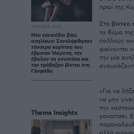
πρωί της Κυ
Στο
βίντεο
ε
13.06.2025, 20:01
το θύμα της
Νέο επεισόδιο βίας
πολλούς ακ
ανηλίκων: Συνελήφθησαν
τέσσερα κορίτσια που
φαίνονται ν
έβρισαν 16χρονη, την
την μία ανή
έβαλαν να γονατίσει και
την τράβηξαν βίντεο στη
αναγκάζοντ
Γλυφάδα
«Για να λήξ
να μην γίνε
την χαστούκ
Thema Insights
γονατίσει. 
παρακολουθο
αλλά φαίνο