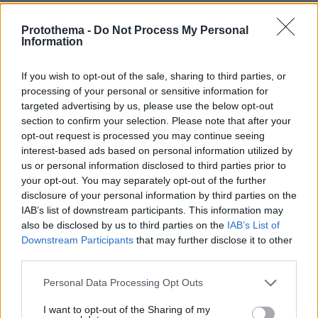
ΣΧΟΛΙΑ
(17)
Protothema -
Do Not Process My Personal
Information
ΠΡΟΣΘΗΚΗ ΣΧΟΛΙΟΥ
If you wish to opt-out of the sale, sharing to third parties, or
processing of your personal or sensitive information for
Τα παιδιά σπαταλούν
targeted advertising by us, please use the below opt-out
21.04.2025, 11:34
section to confirm your selection. Please note that after your
φαιά ουσία για την εισαγωγή και μετά κρεμάνε. Όλα
opt-out request is processed you may continue seeing
λάθος σε αυτό το σύστημα εισαγωγής.
interest-based ads based on personal information utilized by
us or personal information disclosed to third parties prior to
ΑΠΑΝΤΗΣΗ
your opt-out. You may separately opt-out of the further
disclosure of your personal information by third parties on the
IAB’s list of downstream participants. This information may
Σακίλ
also be disclosed by us to third parties on the
IAB’s List of
21.04.2025, 11:06
Downstream Participants
that may further disclose it to other
Αυτή ναι. Ήταν μία ολοκληρωμένη ενημέρωση.
third parties.
ΑΠΑΝΤΗΣΗ
Please note that this website/app uses one or more Google
Personal Data Processing Opt Outs
services and may gather and store information including but
Να γιατί στα κρατικά ΑΕΙ δεν σπουδάζουν κατ’ανάγκη
not limited to your visit or usage behaviour. You may click to
I want to opt-out of the Sharing of my