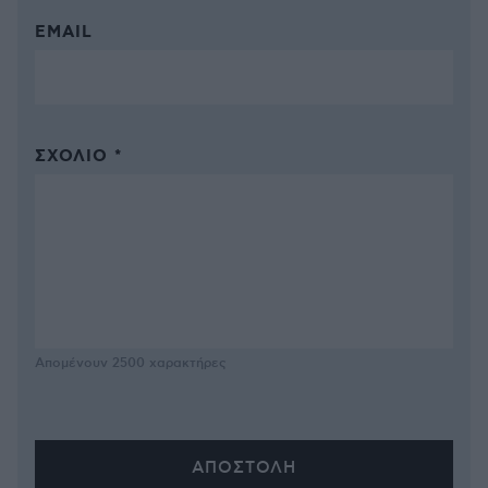
EMAIL
ΣΧΌΛΙΟ *
Απομένουν
2500
χαρακτήρες