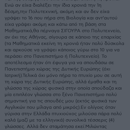
Ενώ αν είχα διαλέξει την ίδια χρονιά την 1η
δέσμη,την Πολυτεχνική, ακόμη και αν δεν είχα
γράψει το 16 που πήρα στη Βιολογία και αντ’αυτού
είχα γράψει ακόμη και κάτω από τη βάση στα
Μαθηματικά,θα πέρναγα ΣΙΓΟΥΡΑ στο Πολυτεχνείο,
αν όχι της Αθήνας, σίγουρα σε κάποιο της επαρχίας
(τα Μαθηματικά εκείνη τη χρονιά ήταν πολύ δύσκολα
και αρκούσε να γράψει κάποιος γύρω στο 10 για να
περάσει στο Πανεπιστήμιο ή Πολυτεχνείο). Το
αποτέλεσμα ήταν ότι έφυγα για να σπουδάσω σε
Πανεπιστήμιο χώρας της Δυτικής Ευρώπης (όχι
Ιατρική).Τελικά όχι μόνο πήρα το πτυχίο μου σε αυτή
τη χώρα της Δυτικής Ευρώπης, αλλά έμαθα και τη
γλώσσα της χώρας φυσικά στην οποία σπούδαζα και
μία επιπλέον γλώσσα στο ξένο Πανεπιστήμιο πολύ
σημαντική για τις σπουδές μου (εκτός φυσικά των
Αγγλικών που μίλαγα από μικρός).Εν ολίγοις όταν
γύρισα στην Ελλάδα πτυχιούχος μιλούσα πάρα πολύ
καλά (μαζί με τα ελληνικά) συνολικά τέσσερις (4)
γλώσσες. Αλλά δεν σταμάτησα εκεί.Μιλώντας