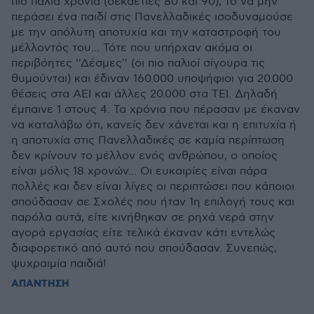
πιο παλιά χρόνια (δεκαετίες 80 και 90), το να μην
περάσει ένα παιδί στις Πανελλαδικές ισοδυναμούσε
με την απόλυτη αποτυχία και την καταστροφή του
μέλλοντός του... Τότε που υπήρχαν ακόμα οι
περιβόητες ''Δέσμες'' (οι πιο παλιοί σίγουρα τις
θυμούνται) και έδιναν 160.000 υποψήφιοι για 20.000
θέσεις στα ΑΕΙ και άλλες 20.000 στα ΤΕΙ. Δηλαδή
έμπαινε 1 στους 4. Τα χρόνια που πέρασαν με έκαναν
να καταλάβω ότι, κανείς δεν χάνεται και η επιτυχία ή
η αποτυχία στις Πανελλαδικές σε καμία περίπτωση
δεν κρίνουν το μέλλον ενός ανθρώπου, ο οποίος
είναι μόλις 18 χρονών... Οι ευκαιρίες είναι πάρα
πολλές και δεν είναι λίγες οι περιπτώσει που κάποιοι
σπούδασαν σε Σχολές που ήταν 1η επιλογή τους και
παρόλα αυτά, είτε κινήθηκαν σε ρηχά νερά στην
αγορά εργασίας είτε τελικά έκαναν κάτι εντελώς
διαφορετικό από αυτό που σπούδασαν. Συνεπώς,
ψυχραιμία παιδιά!
ΑΠΑΝΤΗΣΗ