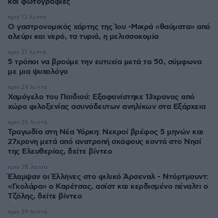
και φωτογραφίες
πριν 13 λεπτά
Ο γαστρονομικός χάρτης της Ίου -Μικρά «θαύματα» από
αλεύρι και νερό, τα τυριά, η μελισσοκομία
πριν 21 λεπτά
5 τρόποι να βρούμε την ευτυχία μετά τα 50, σύμφωνα
με μια ψυχολόγο
πριν 24 λεπτά
Χαμόγελο του Παιδιού: Εξαφανίστηκε 13χρονος από
χώρο φιλοξενίας ασυνόδευτων ανηλίκων στα Εξάρχεια
πριν 26 λεπτά
Τραγωδία στη Νέα Υόρκη: Νεκροί βρέφος 5 μηνών και
27χρονη μετά από ανατροπή σκάφους κοντά στο Νησί
της Ελευθερίας, δείτε βίντεο
πριν 28 λεπτά
Έλαμψαν οι Έλληνες στο φιλικό Άρσεναλ - Ντόρτμουντ:
«Γκολάρα» ο Καρέτσας, ασίστ και κερδισμένο πέναλτι ο
Τζόλης, δείτε βίντεο
πριν 29 λεπτά