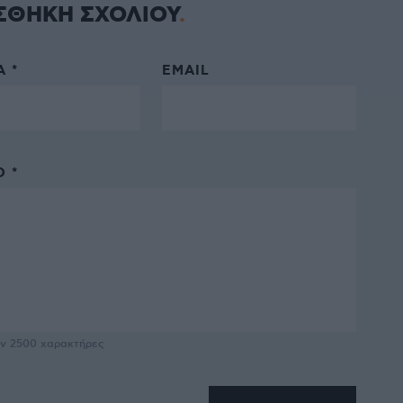
ΣΘΗΚΗ ΣΧΟΛΙΟΥ
 *
EMAIL
 *
υν
2500
χαρακτήρες