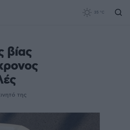
35
°C
ς βίας
χρονος
λές
ινητό της