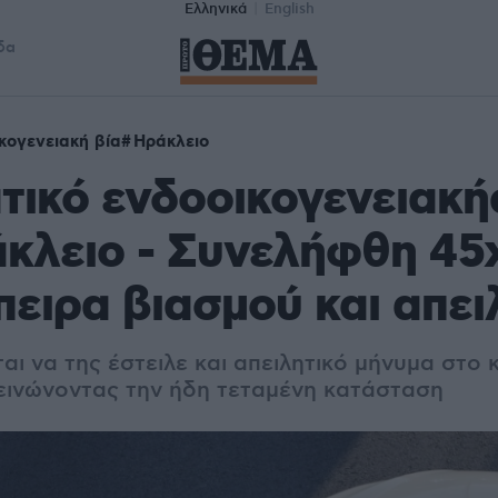
Ελληνικά
English
δα
κογενειακή βία
Ηράκλειο
τικό ενδοοικογενειακή
κλειο - Συνελήφθη 45
πειρα βιασμού και απει
ι να της έστειλε και απειλητικό μήνυμα στο κ
εινώνοντας την ήδη τεταμένη κατάσταση