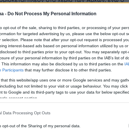
ρίσκεται πλέον στα χέρια των Αρχών, ενώ ο
 αναμένεται να οδηγηθεί στη Δικαιοσύνη με
ma -
Do Not Process My Personal Information
ία της απόπειρας βιασμού και απειλών σε
συζύγου του.
to opt-out of the sale, sharing to third parties, or processing of your per
formation for targeted advertising by us, please use the below opt-out s
ήμερα:
r selection. Please note that after your opt-out request is processed y
eing interest-based ads based on personal information utilized by us or
disclosed to third parties prior to your opt-out. You may separately opt-
υχειμωνιά με τσουχτερό κρύο και χιόνια σε
losure of your personal information by third parties on the IAB’s list of
. This information may also be disclosed by us to third parties on the
IA
στην Αττική - Οι περιοχές που θα πλήξει η
Participants
that may further disclose it to other third parties.
 δείτε χάρτες
 that this website/app uses one or more Google services and may gath
including but not limited to your visit or usage behaviour. You may click 
δύνης η κηδεία του Βασίλη Καλογήρου - «Να
 to Google and its third-party tags to use your data for below specifi
ία στη ζωή σας», είπε η μάνα του έξω από το
ogle consent section.
l Data Processing Opt Outs
αστής Λεονταρή απαντά στη Μαρία
o opt-out of the Sharing of my personal data.