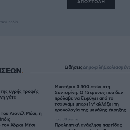
τικά πεδία
Ειδήσεις
Δημοφιλή
Σχολιασμέν
ΗΣΕΩΝ
Μυστήριο 3.500 ετών στη
 της υγρής τροφής
Σαντορίνη: Ο 15χρονος που δεν
ένη γάτα
πρόλαβε να ξεφύγει από το
τσουνάμι μπορεί ν' αλλάξει τη
χρονολογία της μεγάλης έκρηξης
του Λιονέλ Μέσι, η
Μπόις
πριν 30 λεπτά
» τον Χόρχε Μέσι
Προληπτική ανάκληση παρτίδας