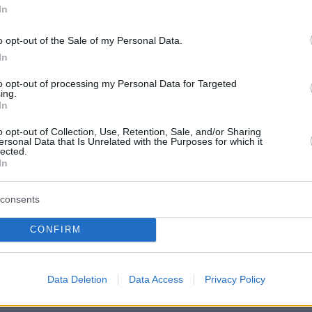
: Τυπικά και ηθικά είμαι εντάξει, νιώθω
In
πογοήτευση
o opt-out of the Sale of my Personal Data.
In
to opt-out of processing my Personal Data for Targeted
ing.
In
o opt-out of Collection, Use, Retention, Sale, and/or Sharing
protothema.gr στο Google News
το
και μάθετε πρώτοι
ersonal Data that Is Unrelated with the Purposes for which it
εις
lected.
In
Ειδήσεις
 τελευταίες
από την Ελλάδα και τον Κόσμο, τη
Protothema.gr
μβαίνουν, στο
consents
CONFIRM
ΙΑ
ΠΡΟΣΘΗΚΗ ΣΧΟΛΙΟΥ
Data Deletion
Data Access
Privacy Policy