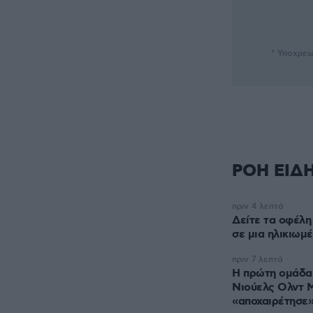
* Υποχρεω
ΡΟΗ ΕΙΔ
πριν 4 λεπτά
Δείτε τα οφέλη
σε μια ηλικιωμ
πριν 7 λεπτά
Η πρώτη ομάδα 
Νιούελς Ολντ 
«αποχαιρέτησε