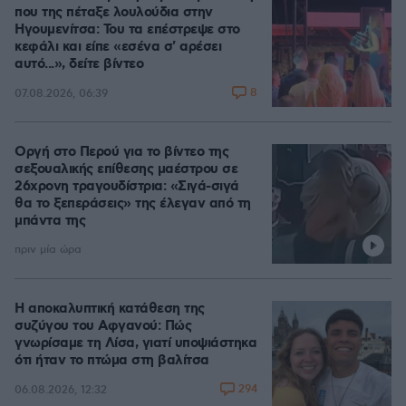
που της πέταξε λουλούδια στην
Ηγουμενίτσα: Του τα επέστρεψε στο
κεφάλι και είπε «εσένα σ' αρέσει
αυτό...», δείτε βίντεο
8
07.08.2026, 06:39
Οργή στο Περού για το βίντεο της
σεξουαλικής επίθεσης μαέστρου σε
26χρονη τραγουδίστρια: «Σιγά-σιγά
θα το ξεπεράσεις» της έλεγαν από τη
μπάντα της
πριν μία ώρα
Η αποκαλυπτική κατάθεση της
συζύγου του Αφγανού: Πώς
γνωρίσαμε τη Λίσα, γιατί υποψιάστηκα
ότι ήταν το πτώμα στη βαλίτσα
294
06.08.2026, 12:32