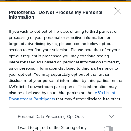
Protothema -
Do Not Process My Personal
Information
If you wish to opt-out of the sale, sharing to third parties, or
processing of your personal or sensitive information for
targeted advertising by us, please use the below opt-out
section to confirm your selection. Please note that after your
opt-out request is processed you may continue seeing
07.08.2026, 06:51
interest-based ads based on personal information utilized by
Σάλος στη Λιθουανία από σαμποτάζ σε
us or personal information disclosed to third parties prior to
προσπάθεια ρεκόρ powerlifting από Βελγίδα:
your opt-out. You may separately opt-out of the further
«Είμαι ρατσιστής και το έκανα επίτηδες» έγραψε
disclosure of your personal information by third parties on the
ο δράστης
IAB’s list of downstream participants. This information may
also be disclosed by us to third parties on the
IAB’s List of
Downstream Participants
that may further disclose it to other
third parties.
Please note that this website/app uses one or more Google
Personal Data Processing Opt Outs
services and may gather and store information including but
not limited to your visit or usage behaviour. You may click to
I want to opt-out of the Sharing of my