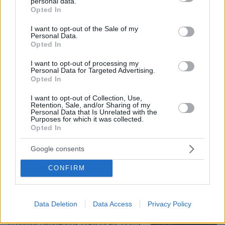
personal data.
grant or deny consent to Google and its third-party tags to
Opted In
use your data for below specified purposes in below Google
consent section.
I want to opt-out of the Sale of my
Personal Data.
Opted In
I want to opt-out of processing my
Personal Data for Targeted Advertising.
Opted In
I want to opt-out of Collection, Use,
Retention, Sale, and/or Sharing of my
Personal Data that Is Unrelated with the
Purposes for which it was collected.
Opted In
Google consents
07.08.2026, 07:00
CONFIRM
Προφυλακίστηκαν ο δήμαρχος Στυλίδας και δύο
ακόμη κατηγορούμενοι για την πυρκαγιά στη
Βοιωτία
Data Deletion
Data Access
Privacy Policy
Η Ιουλία Καλλιμάνη θύμωσε με θεατή