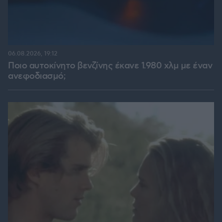
06.08.2026, 19:12
Ποιο αυτοκίνητο βενζίνης έκανε 1.980 χλμ με έναν
ανεφοδιασμό;