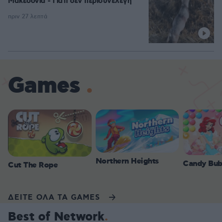
Μακεδονία - Γιατί δεν περισυνελέγη
πριν 27 λεπτά
Games
Northern Heights
Candy Bub
Cut The Rope
ΔΕΙΤΕ ΟΛΑ ΤΑ GAMES
Best of Network