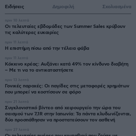
Ειδήσεις
Δημοφιλή
Σχολιασμένα
πριν 10 λεπτά
Οι τελευταίες εβδομάδες των Summer Sales κρύβουν
τις καλύτερες ευκαιρίες
πριν 11 λεπτά
Η επιστήμη πίσω από την τέλεια φάβα
πριν 11 λεπτά
Κόκκινο κρέας: Αυξάνει κατά 49% τον κίνδυνο διαβήτη
– Με τι να το αντικαταστήσετε
πριν 13 λεπτά
Γονικές παροχές: Οι παγίδες στις μεταφορές χρημάτων
που μπορεί να κοστίσουν σε φόρο
πριν 21 λεπτά
Συγκλονιστικό βίντεο από χειρουργείο την ώρα του
σεισμού των 7,1R στην Ιαπωνία: Τα πάντα κλυδωνίζονται,
δύο προσπάθησαν να προστατεύσουν τον ασθενή
πριν 27 λεπτά
Οι τελευταίες ημέρες του κουταβιού που ζούσε με