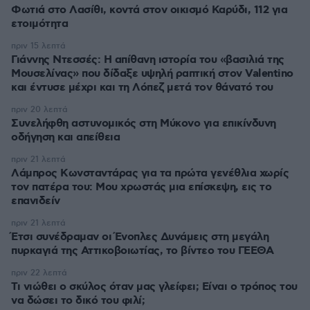
Φωτιά στο Λασίθι, κοντά στον οικισμό Καρύδι, 112 για
ετοιμότητα
πριν 15 λεπτά
Γιάννης Ντεσσές: Η απίθανη ιστορία του «βασιλιά της
Μουσελίνας» που δίδαξε υψηλή ραπτική στον Valentino
και έντυσε μέχρι και τη Λόπεζ μετά τον θάνατό του
πριν 20 λεπτά
Συνελήφθη αστυνομικός στη Μύκονο για επικίνδυνη
οδήγηση και απείθεια
πριν 21 λεπτά
Λάμπρος Κωνσταντάρας για τα πρώτα γενέθλια χωρίς
τον πατέρα του: Μου χρωστάς μια επίσκεψη, εις το
επανιδείν
πριν 21 λεπτά
Έτσι συνέδραμαν οι Ένοπλες Δυνάμεις στη μεγάλη
πυρκαγιά της Αττικοβοιωτίας, το βίντεο του ΓΕΕΘΑ
πριν 22 λεπτά
Τι νιώθει ο σκύλος όταν μας γλείφει; Είναι ο τρόπος του
να δώσει το δικό του φιλί;