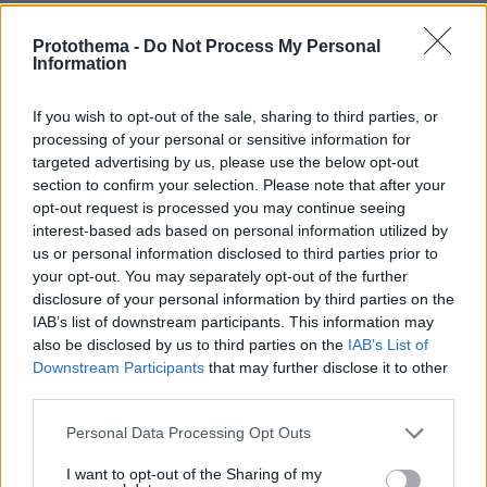
Επαγγελματική Εκπαίδευση & Εξειδίκευση: Το Mοντέλο που
σε Bάζει στην Aγορά Eργασίας
Protothema -
Do Not Process My Personal
Information
31.07.2026, 11:04
14+1 λόγοι που αξίζει να ζήσεις το επετειακό τριήμερο των
If you wish to opt-out of the sale, sharing to third parties, or
15 χρόνων του Spetses Mini Marathon
processing of your personal or sensitive information for
targeted advertising by us, please use the below opt-out
ΣΧΟΛΙΑ
section to confirm your selection. Please note that after your
opt-out request is processed you may continue seeing
ΠΡΟΣΘΗΚΗ ΣΧΟΛΙΟΥ
interest-based ads based on personal information utilized by
us or personal information disclosed to third parties prior to
your opt-out. You may separately opt-out of the further
ΠΡΟΣΘΗΚΗ ΣΧΟΛΙΟΥ
disclosure of your personal information by third parties on the
IAB’s list of downstream participants. This information may
also be disclosed by us to third parties on the
IAB’s List of
ΌΝΟΜΑ *
Downstream Participants
that may further disclose it to other
third parties.
Please note that this website/app uses one or more Google
Personal Data Processing Opt Outs
services and may gather and store information including but
EMAIL
not limited to your visit or usage behaviour. You may click to
I want to opt-out of the Sharing of my