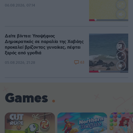
06.08.2026, 07:14
Loaded
:
100.00%
Δείτε βίντεο: Υποψήφιος
Δημοκρατικός σε παραλία της Χαβάης
προκαλεί βρίζοντας γυναίκες, πέφτει
ξερός από γροθιά
63
05.08.2026, 21:28
Loaded
:
100.00%
Games