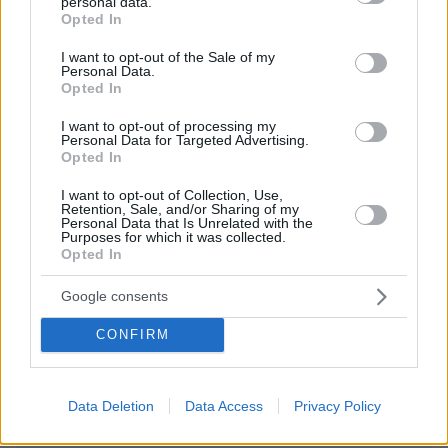
personal data.
grant or deny consent to Google and its third-party tags to
Opted In
use your data for below specified purposes in below Google
consent section.
I want to opt-out of the Sale of my
Personal Data.
Opted In
ΣΧΌΛΙΟ *
I want to opt-out of processing my
Personal Data for Targeted Advertising.
Opted In
I want to opt-out of Collection, Use,
Retention, Sale, and/or Sharing of my
Personal Data that Is Unrelated with the
Purposes for which it was collected.
Opted In
Απομένουν
2500
χαρακτήρες
Google consents
CONFIRM
Data Deletion
Data Access
Privacy Policy