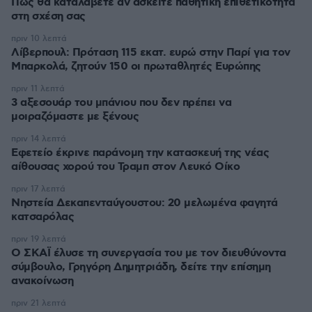
Πώς θα καταλάβετε αν ασκείτε παθητική επιθετικότητα
στη σχέση σας
πριν 10 λεπτά
Λίβερπουλ: Πρόταση 115 εκατ. ευρώ στην Παρί για τον
Μπαρκολά, ζητούν 150 οι πρωταθλητές Ευρώπης
πριν 11 λεπτά
3 αξεσουάρ του μπάνιου που δεν πρέπει να
μοιραζόμαστε με ξένους
πριν 14 λεπτά
Εφετείο έκρινε παράνομη την κατασκευή της νέας
αίθουσας χορού του Τραμπ στον Λευκό Οίκο
πριν 17 λεπτά
Νηστεία Δεκαπενταύγουστου: 20 μελωμένα φαγητά
κατσαρόλας
πριν 19 λεπτά
Ο ΣΚΑΪ έλυσε τη συνεργασία του με τον διευθύνοντα
σύμβουλο, Γρηγόρη Δημητριάδη, δείτε την επίσημη
ανακοίνωση
πριν 21 λεπτά