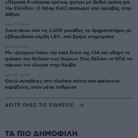
«Πέρασα 4 υπέροχα χρόνια, φεύγω με βαθιά αγάπη για
την Ελλάδα»: Ο Νόαμ Κατζ αποχωρεί από πρέσβης στην
Αθήνα
πριν 23 λεπτά
Ξανά πάνω από τις 2.600 μονάδες το Χρηματιστήριο με
εβδομαδιαία κέρδη 1,8%, πού βρήκε στηρίγματα
πριν 23 λεπτά
Με «Δούρειο Ίππο» την task force της CIA και οδηγό το
φιάσκο του Κόλπου των Χοίρων: Πώς θέλουν οι ΗΠΑ να
πάρουν τον έλεγχο στην Κούβα
πριν 23 λεπτά
Οκτώ συνήθειες στα πλούσια σπίτια που φαίνονται
παράξενες στον μέσο άνθρωπο
ΔΕΙΤΕ ΟΛΕΣ ΤΙΣ ΕΙΔΗΣΕΙΣ
ΤΑ ΠΙΟ ΔΗΜΟΦΙΛΗ