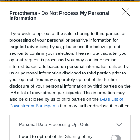
Η Κεφαλογιάννη ξανά στην Ευελπίδων για τα ασφαλιστικά
μέτρα κατά του Μάτσα
Protothema -
Do Not Process My Personal
Information
Thema Insights
If you wish to opt-out of the sale, sharing to third parties, or
processing of your personal or sensitive information for
targeted advertising by us, please use the below opt-out
section to confirm your selection. Please note that after your
opt-out request is processed you may continue seeing
interest-based ads based on personal information utilized by
us or personal information disclosed to third parties prior to
your opt-out. You may separately opt-out of the further
disclosure of your personal information by third parties on the
IAB’s list of downstream participants. This information may
also be disclosed by us to third parties on the
IAB’s List of
Downstream Participants
that may further disclose it to other
third parties.
Please note that this website/app uses one or more Google
Personal Data Processing Opt Outs
services and may gather and store information including but
not limited to your visit or usage behaviour. You may click to
I want to opt-out of the Sharing of my