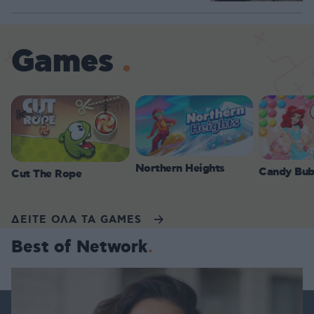
Games
Northern Heights
Candy Bub
Cut The Rope
ΔΕΙΤΕ ΟΛΑ ΤΑ GAMES
Best of Network