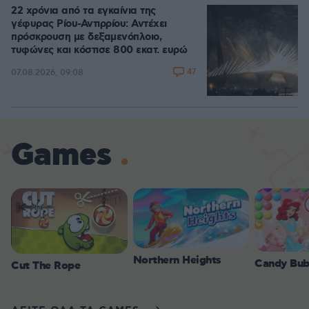
22 χρόνια από τα εγκαίνια της
γέφυρας Ρίου-Αντιρρίου: Αντέχει
πρόσκρουση με δεξαμενόπλοιο,
τυφώνες και κόστισε 800 εκατ. ευρώ
47
07.08.2026, 09:08
Games
Northern Heights
Candy Bub
Cut The Rope