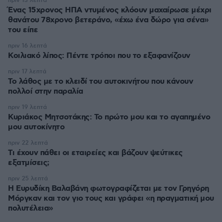
πριν 13 λεπτά
Ένας 15χρονος ΗΠΑ ντυμένος κλόουν μαχαίρωσε μέχρι
θανάτου 78χρονο βετεράνο, «έχω ένα δώρο για σένα»
του είπε
πριν 16 λεπτά
Κοιλιακό λίπος: Πέντε τρόποι που το εξαφανίζουν
πριν 17 λεπτά
Το λάθος με το κλειδί του αυτοκινήτου που κάνουν
πολλοί στην παραλία
πριν 19 λεπτά
Κυριάκος Μητσοτάκης: Το πρώτο μου και το αγαπημένο
μου αυτοκίνητο
πριν 22 λεπτά
Τι έχουν πάθει οι εταιρείες και βάζουν ψεύτικες
εξατμίσεις;
πριν 25 λεπτά
Η Ευρυδίκη Βαλαβάνη φωτογραφίζεται με τον Γρηγόρη
Μόργκαν και τον γιο τους και γράφει «η πραγματική μου
πολυτέλεια»