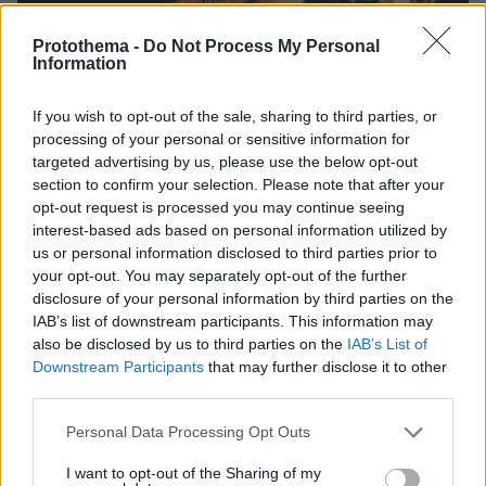
Protothema -
Do Not Process My Personal
Information
If you wish to opt-out of the sale, sharing to third parties, or
processing of your personal or sensitive information for
targeted advertising by us, please use the below opt-out
section to confirm your selection. Please note that after your
opt-out request is processed you may continue seeing
interest-based ads based on personal information utilized by
us or personal information disclosed to third parties prior to
your opt-out. You may separately opt-out of the further
disclosure of your personal information by third parties on the
27.07.2026, 06:00
IAB’s list of downstream participants. This information may
Το μέλλον της τεχνολογίας
also be disclosed by us to third parties on the
IAB’s List of
Downstream Participants
that may further disclose it to other
third parties.
03.08.2026, 10:56
Η Smart φοιτητική κατοικία στην καρδιά της Αθήνας
Please note that this website/app uses one or more Google
Personal Data Processing Opt Outs
services and may gather and store information including but
26.07.2026, 09:54
not limited to your visit or usage behaviour. You may click to
I want to opt-out of the Sharing of my