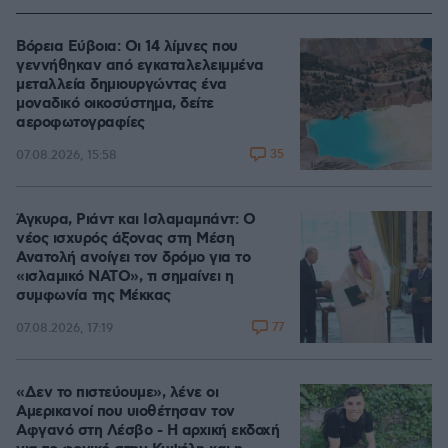
Βόρεια Εύβοια: Οι 14 λίμνες που
γεννήθηκαν από εγκαταλελειμμένα
μεταλλεία δημιουργώντας ένα
μοναδικό οικοσύστημα, δείτε
αεροφωτογραφίες
35
07.08.2026, 15:58
Άγκυρα, Ριάντ και Ισλαμαμπάντ: Ο
νέος ισχυρός άξονας στη Μέση
Ανατολή ανοίγει τον δρόμο για το
«ισλαμικό ΝΑΤΟ», τι σημαίνει η
συμφωνία της Μέκκας
77
07.08.2026, 17:19
«Δεν το πιστεύουμε», λένε οι
Αμερικανοί που υιοθέτησαν τον
Αφγανό στη Λέσβο - Η αρχική εκδοχή