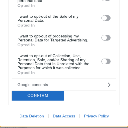
personal data.
Επαγγελματική Εκπαίδευση & Εξειδίκευση: Το Mοντέλο που
grant or deny consent to Google and its third-party tags to
Opted In
σε Bάζει στην Aγορά Eργασίας
use your data for below specified purposes in below Google
consent section.
I want to opt-out of the Sale of my
Personal Data.
Opted In
ΡΟΗ ΕΙΔΗΣΕΩΝ
I want to opt-out of processing my
Ειδήσεις
Δημοφιλή
Σχολιασμένα
Personal Data for Targeted Advertising.
Opted In
πριν 8 λεπτά
I want to opt-out of Collection, Use,
Αρακλειά: Η κουζίνα που έγινε προορισμός σε ένα
Retention, Sale, and/or Sharing of my
μικρό κυκλαδίτικο καταφύγιο
Personal Data that Is Unrelated with the
Purposes for which it was collected.
πριν 8 λεπτά
Opted In
Αυτοί είναι οι σκύλοι που γεννήθηκαν για να τρέχουν
Google consents
πριν 9 λεπτά
Το Κέιμπριτζ επανεξετάζει τις διαδικασίες πρόσληψης
CONFIRM
καθηγητών, μετά την παραίτηση καθηγητή που
κατηγορήθηκε για λογοκλοπή
πριν 13 λεπτά
Data Deletion
Data Access
Privacy Policy
Οι ωραιότερες παραλίες της Αστυπάλαιας