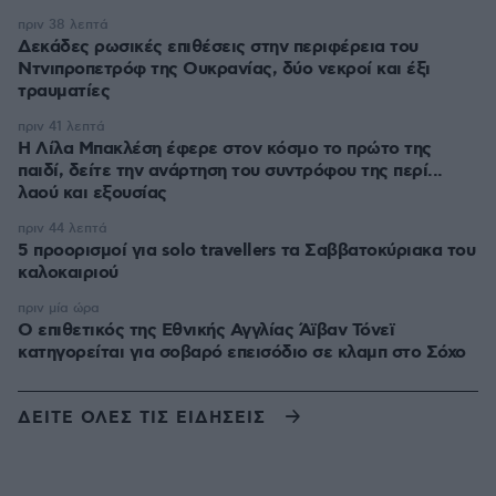
πριν 38 λεπτά
Δεκάδες ρωσικές επιθέσεις στην περιφέρεια του
Ντνιπροπετρόφ της Ουκρανίας, δύο νεκροί και έξι
τραυματίες
πριν 41 λεπτά
Η Λίλα Μπακλέση έφερε στον κόσμο το πρώτο της
παιδί, δείτε την ανάρτηση του συντρόφου της περί...
λαού και εξουσίας
πριν 44 λεπτά
5 προορισμοί για solo travellers τα Σαββατοκύριακα του
καλοκαιριού
πριν μία ώρα
Ο επιθετικός της Εθνικής Αγγλίας Άϊβαν Τόνεϊ
κατηγορείται για σοβαρό επεισόδιο σε κλαμπ στο Σόχο
ΔΕΙΤΕ ΟΛΕΣ ΤΙΣ ΕΙΔΗΣΕΙΣ