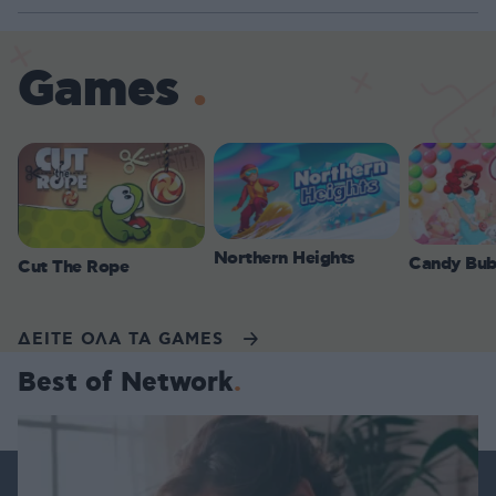
Games
Northern Heights
Candy Bub
Cut The Rope
ΔΕΙΤΕ ΟΛΑ ΤΑ GAMES
Best of Network