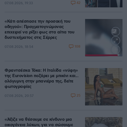
42
07.08.2026, 19:33
«Κάτι απέσπασε την προσοχή του
οδηγού»: Πραγματογνώμονας
επιχειρεί να ρίξει φως στα αίτια του
δυστυχήματος στις Σέρρες
108
07.08.2026, 18:54
Loaded
:
100.00%
Φραντσέσκα Τόκα: Η Ιταλίδα «νύφη»
της Eurovision ποζάρει με μπικίνι και...
ολόγυμνη στην μπανιέρα της, δείτε
φωτογραφίες
25
07.08.2026, 20:57
«Άξιζε να θέσουμε σε κίνδυνο μια
οικογένεια λύκων, για να σώσουμε