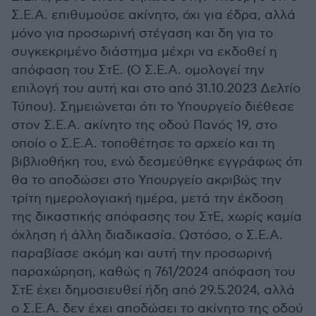
Σ.Ε.Α. επιθυμούσε ακίνητο, όχι για έδρα, αλλά
μόνο για προσωρινή στέγαση και δη για το
συγκεκριμένο διάστημα μέχρι να εκδοθεί η
απόφαση του ΣτΕ. (Ο Σ.Ε.Α. ομολογεί την
επιλογή του αυτή και στο από 31.10.2023 Δελτίο
Τύπου). Σημειώνεται ότι το Υπουργείο διέθεσε
στον Σ.Ε.Α. ακίνητο της οδού Πανός 19, στο
οποίο ο Σ.Ε.Α. τοποθέτησε το αρχείο και τη
βιβλιοθήκη του, ενώ δεσμεύθηκε εγγράφως ότι
θα το αποδώσει στο Υπουργείο ακριβώς την
τρίτη ημερολογιακή ημέρα, μετά την έκδοση
της δικαστικής απόφασης του ΣτΕ, χωρίς καμία
όχληση ή άλλη διαδικασία. Ωστόσο, ο Σ.Ε.Α.
παραβίασε ακόμη και αυτή την προσωρινή
παραχώρηση, καθώς η 761/2024 απόφαση του
ΣτΕ έχει δημοσιευθεί ήδη από 29.5.2024, αλλά
ο Σ.Ε.Α. δεν έχει αποδώσει το ακίνητο της οδού