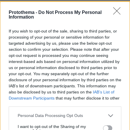
31.07.2024, 08:49
Το αντίθετο συμβαίνει.Ολοι εμείς έχουμε υψηλή
Protothema -
Do Not Process My Personal
εφυια και κρίση ώστε αντιλαμβανόμαστε το
Information
παραμύθι των δημοσιοκηφηνων,ειδικά των
συνδικα ληστών ,κάθε απόχρωσης.Ξωπεταγμα
If you wish to opt-out of the sale, sharing to third parties, or
κλωτσηδον.
processing of your personal or sensitive information for
targeted advertising by us, please use the below opt-out
ΑΠΑΝΤΗΣΗ
section to confirm your selection. Please note that after your
opt-out request is processed you may continue seeing
Φανή
interest-based ads based on personal information utilized by
30.07.2024, 22:17
us or personal information disclosed to third parties prior to
Προφανώς βγάζανε χρήματα κρυφά από τις
your opt-out. You may separately opt-out of the further
εκδηλώσεις μη αρχαιολόγων.
disclosure of your personal information by third parties on the
IAB’s list of downstream participants. This information may
ΑΠΑΝΤΗΣΗ
also be disclosed by us to third parties on the
IAB’s List of
Downstream Participants
that may further disclose it to other
third parties.
Ακόμα μέσα στο κτίριο είναι οι καταληψίες;
30.07.2024, 18:12
Please note that this website/app uses one or more Google
Personal Data Processing Opt Outs
Πετάξτε τους έξω επιτέλους, ένας χρόνος περασε
services and may gather and store information including but
ΑΠΑΝΤΗΣΗ
not limited to your visit or usage behaviour. You may click to
I want to opt-out of the Sharing of my