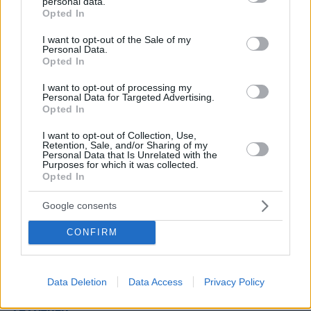
personal data.
grant or deny consent to Google and its third-party tags to
Opted In
use your data for below specified purposes in below Google
Ξυδακι κα Κουτσουμπα
consent section.
I want to opt-out of the Sale of my
30.07.2024, 18:02
Personal Data.
Opted In
Χαχαχα
ΑΠΑΝΤΗΣΗ
I want to opt-out of processing my
Personal Data for Targeted Advertising.
Opted In
I want to opt-out of Collection, Use,
Retention, Sale, and/or Sharing of my
Personal Data that Is Unrelated with the
Η πέταγμα την δημοσιοϋπαλληλικό σαβουρα
Purposes for which it was collected.
30.07.2024, 16:35
Opted In
Πετάξτε τους έξω τους άχρηστους αρχαιολόγους.
Παπαρολογοι,τροχοπέδη στην δόμηση.
Google consents
ΑΠΑΝΤΗΣΗ
CONFIRM
@
30.07.2024, 16:25
Data Deletion
Data Access
Privacy Policy
Επιτέλους!