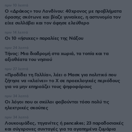
πριν 10 λεπτά
Ο «Δράκος» του Λονδίνου: 40χρονος με προβλήματα
όρασης σκότωνε και βίαζε γυναίκες, η αστυνομία τον
είχε συλλάβει και τον άφησε ελεύθερο
πριν 14 λεπτά
Οι 10 «ήσυχες» παραλίες της Νάξου
πριν 24 λεπτά
Τήνος: Μια διαδρομή στα χωριά, τα τοπία και τα
αξιοθέατα του νησιού
πριν 27 λεπτά
«Προδίδει τη Γαλλία», λέει ο Μασκ για πολιτικό που
ζήτησε να «κλείνει» το X σε προεκλογικές περιόδους
για να μην επηρεάζει τους ψηφοφόρους
πριν 34 λεπτά
Οι λόγοι που οι σκύλοι φοβούνται τόσο πολύ τις
ηλεκτρικές σκούπες
πριν 34 λεπτά
Λουκουμάδες, τηγανίτες ή pancakes; 23 παραδοσιακές
και σύγχρονες συνταγές για τα αγαπημένα ζυμάρια