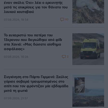
έναν σκύλο; Όχι» λέει ο ερευνητής
μετά τις επικρίσεις για τον θάνατο του
λευκού κουταβιού
93
07.08.2026, 18:54
Το ευχαριστώ του πατέρα του
13χρονου που δαγκώθηκε από φίδι
στα Χανιά: «Μας δώσατε αίσθημα
ασφάλειας»
3
07.08.2026, 10:26
Συγκίνηση στο Πόρτο Γερμενό: Σκύλος
γύρισε σοβαρά τραυματισμένος στο
σπίτι που τον φρόντιζαν μία εβδομάδα
μετά τη φωτιά
07.08.2026, 21:57