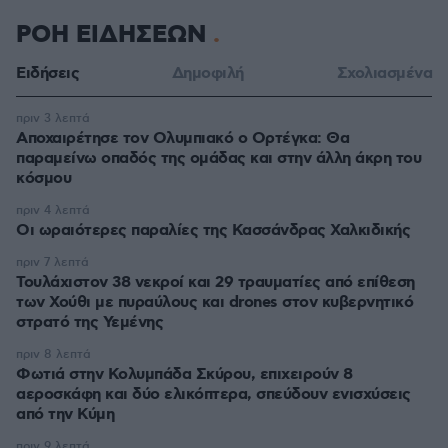
ΡΟΗ ΕΙΔΗΣΕΩΝ
Ειδήσεις
Δημοφιλή
Σχολιασμένα
πριν 3 λεπτά
Αποχαιρέτησε τον Ολυμπιακό ο Ορτέγκα: Θα
παραμείνω οπαδός της ομάδας και στην άλλη άκρη του
κόσμου
πριν 4 λεπτά
Οι ωραιότερες παραλίες της Κασσάνδρας Χαλκιδικής
πριν 7 λεπτά
Τουλάχιστον 38 νεκροί και 29 τραυματίες από επίθεση
των Χούθι με πυραύλους και drones στον κυβερνητικό
στρατό της Υεμένης
πριν 8 λεπτά
Φωτιά στην Κολυμπάδα Σκύρου, επιχειρούν 8
αεροσκάφη και δύο ελικόπτερα, σπεύδουν ενισχύσεις
από την Κύμη
πριν 9 λεπτά