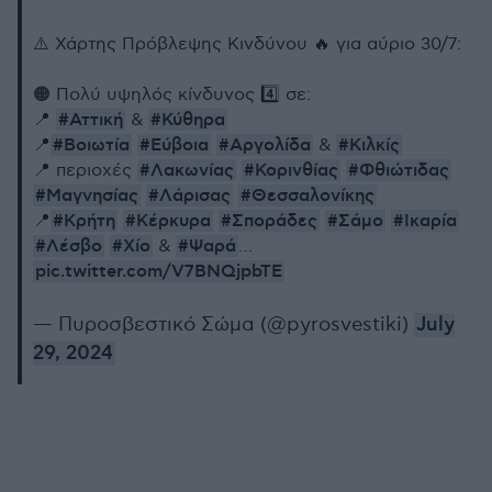
⚠️ Χάρτης Πρόβλεψης Κινδύνου 🔥 για αύριο 30/7:
🟠 Πολύ υψηλός κίνδυνος 4️⃣ σε:
#Αττική
#Κύθηρα
📍
&
#Βοιωτία
#Εύβοια
#Αργολίδα
#Κιλκίς
📍
&
#Λακωνίας
#Κορινθίας
#Φθιώτιδας
📍 περιοχές
#Μαγνησίας
#Λάρισας
#Θεσσαλονίκης
#Κρήτη
#Κέρκυρα
#Σποράδες
#Σάμο
#Ικαρία
📍
#Λέσβο
#Χίο
#Ψαρά
&
…
pic.twitter.com/V7BNQjpbTE
— Πυροσβεστικό Σώμα (@pyrosvestiki)
July
29, 2024