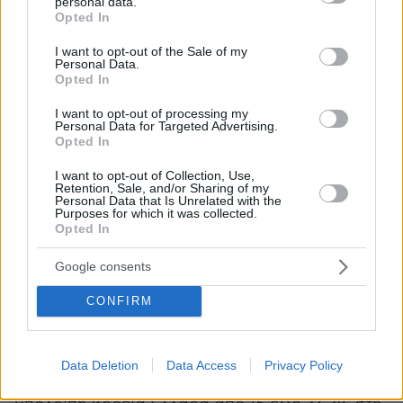
personal data.
grant or deny consent to Google and its third-party tags to
Opted In
use your data for below specified purposes in below Google
consent section.
I want to opt-out of the Sale of my
Personal Data.
Opted In
I want to opt-out of processing my
Personal Data for Targeted Advertising.
Opted In
I want to opt-out of Collection, Use,
Retention, Sale, and/or Sharing of my
Personal Data that Is Unrelated with the
Purposes for which it was collected.
Ο καιρός σήμερα
Opted In
Αναμένεται αίθριος καιρός. Τις απογευματινές
Google consents
ώρες υπάρχει πιθανότητα για πρόσκαιρες
CONFIRM
τοπικές βροχές ή και καταιγίδες στον Έβρο.
Η θερμοκρασία θα κυμανθεί στη Δυτική
Data Deletion
Data Access
Privacy Policy
Μακεδονία από 16 έως 33 βαθμούς, στην