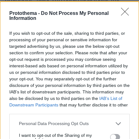
θάλασσας, ύψος στο οποίο μελετούμε την
πορεία των αερίων μαζών.
Protothema -
Do Not Process My Personal
Information
Το σύνολο των σεναρίων συμφωνεί ότι μετά
την πρόσκαιρη πτώση της θερμοκρασίας την
If you wish to opt-out of the sale, sharing to third parties, or
processing of your personal or sensitive information for
τελευταία ημέρα του Ιουλίου μέχρι τις 2
targeted advertising by us, please use the below opt-out
Αυγούστου, νέα άνοδο της θερμοκρασίας θα
section to confirm your selection. Please note that after your
επηρεάσει την Ελλάδα από το ερχόμενο
opt-out request is processed you may continue seeing
Σαββατοκύριακο 3-4/8. Αργότερα, μετά τις 5/8
interest-based ads based on personal information utilized by
επικρατεί αβεβαιότητα ως προς την ένταση και
us or personal information disclosed to third parties prior to
your opt-out. You may separately opt-out of the further
τη διάρκεια του νέου κύματος ζέστης, για το
disclosure of your personal information by third parties on the
οποίο θα ενημερώσουμε σε νεότερη
IAB’s list of downstream participants. This information may
ανακοίνωση.
also be disclosed by us to third parties on the
IAB’s List of
Downstream Participants
that may further disclose it to other
third parties.
Please note that this website/app uses one or more Google
Personal Data Processing Opt Outs
services and may gather and store information including but
not limited to your visit or usage behaviour. You may click to
I want to opt-out of the Sharing of my