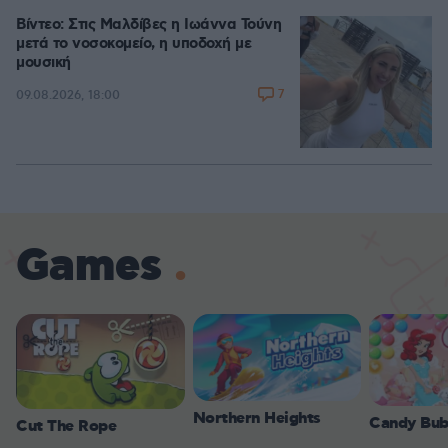
Βίντεο: Στις Μαλδίβες η Ιωάννα Τούνη
μετά το νοσοκομείο, η υποδοχή με
μουσική
7
09.08.2026, 18:00
Games
Northern Heights
Candy Bub
Cut The Rope