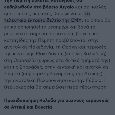
Την Πέμπτη αρκετές καταιγίδες θα
εκδηλωθούν στο βόρειο Αιγαίο
και σε πολλές
ηπειρωτικές περιοχές. Σύμφωνα με
το
τελευταίο έκτακτο δελτίο της ΕΜΥ
, το οποίο θα
επικαιροποιηθεί το μεσημέρι και ξανά τα
μεσάνυχτα σήμερα πιο ισχυρές βροχές και
καταιγίδες την Πέμπτη προβλέπονται στην
ανατολική Μακεδονία, τη Θράκη και περιοχές
της κεντρικής Μακεδονίας (κυρίως Χαλκιδική),
στη Θεσσαλία (κυρίως στα δυτικά τμήματά της)
και τις Σποράδες, στην κεντρική και ανατολική
Στερεά (συμπεριλαμβανομένης της Αττικής),
την ανατολική Πελοπόννησο και την Εύβοια. Η
θερμοκρασία θα σημειώσει περαιτέρω πτώση.
Προειδοποίηση Κολυδά για συχνούς κεραυνούς
σε Αττική και Βοιωτία