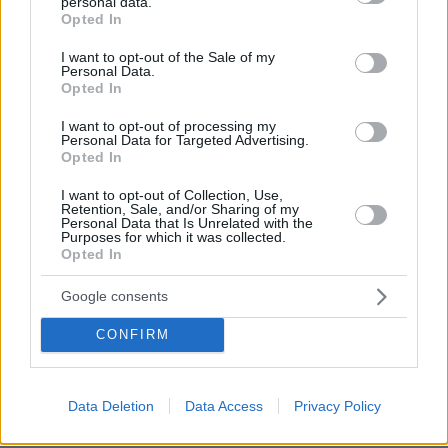
personal data.
grant or deny consent to Google and its third-party tags to
Απομακρυνθείτε από ποτάμια, λίμνες ή άλλες
Opted In
use your data for below specified purposes in below Google
μάζες νερού.
consent section.
I want to opt-out of the Sale of my
Αν είστε μέσα στη θάλασσα βγείτε αμέσως
Personal Data.
Opted In
έξω.
Αν βρίσκεστε απομονωμένοι σε μια επίπεδη
I want to opt-out of processing my
Personal Data for Targeted Advertising.
έκταση και νιώσετε να σηκώνονται τα μαλλιά
Opted In
σας (γεγονός που δηλώνει ότι σύντομα θα
I want to opt-out of Collection, Use,
εκδηλωθεί κεραυνός), κάντε βαθύ κάθισμα με
Retention, Sale, and/or Sharing of my
Personal Data that Is Unrelated with the
το κεφάλι ανάμεσα στα πόδια (ώστε να
Purposes for which it was collected.
ελαχιστοποιήσετε την επιφάνεια του σώματός
Opted In
σας και την επαφή σας με το έδαφος)
Google consents
πετώντας τα μεταλλικά αντικείμενα που έχετε
επάνω σας.
CONFIRM
Κατά τη διάρκεια μιας χαλαζόπτωσης
Data Deletion
Data Access
Privacy Policy
Ειδήσεις σήμερα: