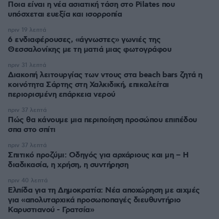
Ποια είναι η νέα ασιατική τάση στο Pilates που
υπόσχεται ευεξία και ισορροπία
πριν 19 λεπτά
6 ενδιαφέρουσες, «άγνωστες» γωνιές της
Θεσσαλονίκης με τη ματιά μιας φωτογράφου
πριν 31 λεπτά
Διακοπή λειτουργίας των ντους στα beach bars ζητά η
κοινότητα Σάρτης στη Χαλκιδική, επικαλείται
περιορισμένη επάρκεια νερού
πριν 37 λεπτά
Πώς θα κάνουμε μια περιποίηση προσώπου επιπέδου
σπα στο σπίτι
πριν 37 λεπτά
Σπιτικό προζύμι: Οδηγός για αρχάριους και μη – Η
διαδικασία, η χρήση, η συντήρηση
πριν 40 λεπτά
Ελπίδα για τη Δημοκρατία: Νέα αποχώρηση με αιχμές
για «απολυταρχικά προσωποπαγές διευθυντήριο
Καρυστιανού - Γρατσία»