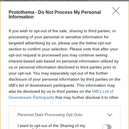
Protothema -
Do Not Process My Personal
Καταφύγετε σε κτίριο ή σε αυτοκίνητο
Information
διαφορετικά καθίστε αμέσως στο έδαφος
χωρίς να ξαπλώσετε.
If you wish to opt-out of the sale, sharing to third parties, or
Προστατευτείτε κάτω από συμπαγή κλαδιά
processing of your personal or sensitive information for
targeted advertising by us, please use the below opt-out
χαμηλών δέντρων στην περίπτωση που είστε
section to confirm your selection. Please note that after your
μέσα σε δάσος.
opt-out request is processed you may continue seeing
Μην καταφύγετε ποτέ κάτω από ένα ψηλό
interest-based ads based on personal information utilized by
δέντρο σε ανοιχτό χώρο.
us or personal information disclosed to third parties prior to
your opt-out. You may separately opt-out of the further
Αποφύγετε τα χαμηλά εδάφη για τον κίνδυνο
disclosure of your personal information by third parties on the
πλημμύρας.
IAB’s list of downstream participants. This information may
Μην στέκεστε πλάι σε πυλώνες, γραμμές
also be disclosed by us to third parties on the
IAB’s List of
μεταφοράς ηλεκτρικού ρεύματος, τηλεφωνικές
Downstream Participants
that may further disclose it to other
third parties.
γραμμές και φράκτες.
Μην πλησιάζετε μεταλλικά αντικείμενα (π.χ.
Please note that this website/app uses one or more Google
Personal Data Processing Opt Outs
αυτοκίνητα, ποδήλατα, σύνεργα
services and may gather and store information including but
not limited to your visit or usage behaviour. You may click to
I want to opt-out of the Sharing of my
κατασκήνωσης κλπ.).