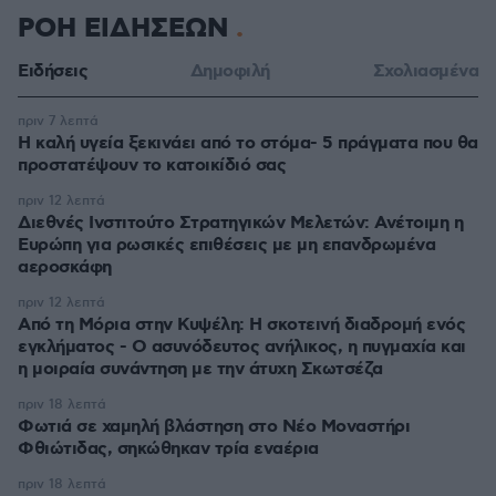
ΡΟΗ ΕΙΔΗΣΕΩΝ
Ειδήσεις
Δημοφιλή
Σχολιασμένα
πριν 7 λεπτά
Η καλή υγεία ξεκινάει από το στόμα- 5 πράγματα που θα
προστατέψουν το κατοικίδιό σας
πριν 12 λεπτά
Διεθνές Ινστιτούτο Στρατηγικών Μελετών: Ανέτοιμη η
Ευρώπη για ρωσικές επιθέσεις με μη επανδρωμένα
αεροσκάφη
πριν 12 λεπτά
Από τη Μόρια στην Κυψέλη: Η σκοτεινή διαδρομή ενός
εγκλήματος - Ο ασυνόδευτος ανήλικος, η πυγμαχία και
η μοιραία συνάντηση με την άτυχη Σκωτσέζα
πριν 18 λεπτά
Φωτιά σε χαμηλή βλάστηση στο Νέο Μοναστήρι
Φθιώτιδας, σηκώθηκαν τρία εναέρια
πριν 18 λεπτά