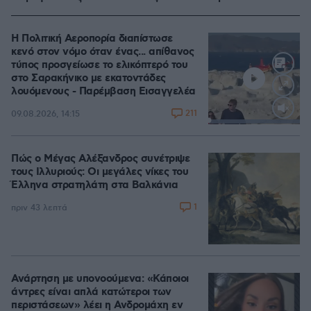
Η Πολιτική Αεροπορία διαπίστωσε
κενό στον νόμο όταν ένας... απίθανος
τύπος προσγείωσε το ελικόπτερό του
στο Σαρακήνικο με εκατοντάδες
λουόμενους - Παρέμβαση Εισαγγελέα
211
09.08.2026, 14:15
Loaded
:
100.00%
Πώς ο Μέγας Αλέξανδρος συνέτριψε
τους Ιλλυριούς: Οι μεγάλες νίκες του
Έλληνα στρατηλάτη στα Βαλκάνια
1
πριν 43 λεπτά
Ανάρτηση με υπονοούμενα: «Κάποιοι
άντρες είναι απλά κατώτεροι των
περιστάσεων» λέει η Ανδρομάχη εν