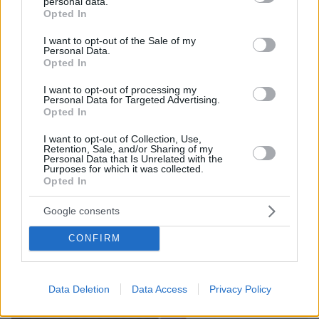
personal data.
grant or deny consent to Google and its third-party tags to
Opted In
use your data for below specified purposes in below Google
consent section.
I want to opt-out of the Sale of my
Personal Data.
Opted In
I want to opt-out of processing my
Personal Data for Targeted Advertising.
Opted In
I want to opt-out of Collection, Use,
Retention, Sale, and/or Sharing of my
Personal Data that Is Unrelated with the
Purposes for which it was collected.
Opted In
Google consents
08.08.2026, 18:08
Μυστήριο 3.500 ετών στη Σαντορίνη: Ο 15χρονος
CONFIRM
που δεν πρόλαβε να ξεφύγει από το τσουνάμι
μπορεί ν' αλλάξει τη χρονολογία της μεγάλης
έκρηξης
Data Deletion
Data Access
Privacy Policy