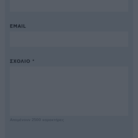
EMAIL
ΣΧΌΛΙΟ *
Απομένουν
2500
χαρακτήρες