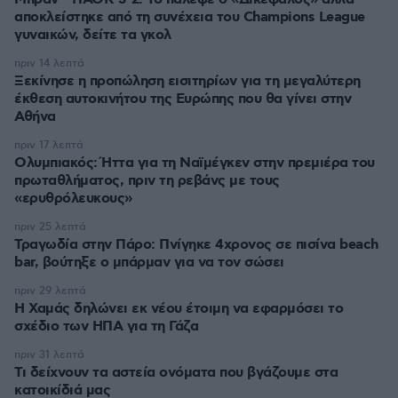
αποκλείστηκε από τη συνέχεια του Champions League
γυναικών, δείτε τα γκολ
πριν 14 λεπτά
Ξεκίνησε η προπώληση εισιτηρίων για τη μεγαλύτερη
έκθεση αυτοκινήτου της Ευρώπης που θα γίνει στην
Αθήνα
πριν 17 λεπτά
Ολυμπιακός: Ήττα για τη Ναϊμέγκεν στην πρεμιέρα του
πρωταθλήματος, πριν τη ρεβάνς με τους
«ερυθρόλευκους»
πριν 25 λεπτά
Τραγωδία στην Πάρο: Πνίγηκε 4χρονος σε πισίνα beach
bar, βούτηξε ο μπάρμαν για να τον σώσει
πριν 29 λεπτά
Η Χαμάς δηλώνει εκ νέου έτοιμη να εφαρμόσει το
σχέδιο των ΗΠΑ για τη Γάζα
πριν 31 λεπτά
Τι δείχνουν τα αστεία ονόματα που βγάζουμε στα
κατοικίδιά μας