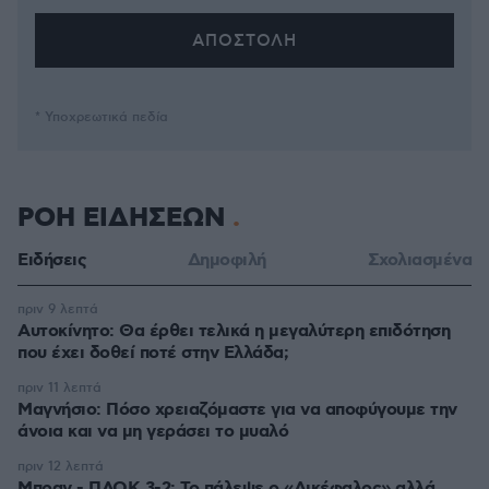
* Υποχρεωτικά πεδία
ΡΟΗ ΕΙΔΗΣΕΩΝ
Ειδήσεις
Δημοφιλή
Σχολιασμένα
πριν 9 λεπτά
Αυτοκίνητο: Θα έρθει τελικά η μεγαλύτερη επιδότηση
που έχει δοθεί ποτέ στην Ελλάδα;
πριν 11 λεπτά
Μαγνήσιο: Πόσο χρειαζόμαστε για να αποφύγουμε την
άνοια και να μη γεράσει το μυαλό
πριν 12 λεπτά
Μπραν - ΠΑΟΚ 3-2: Το πάλεψε ο «Δικέφαλος» αλλά