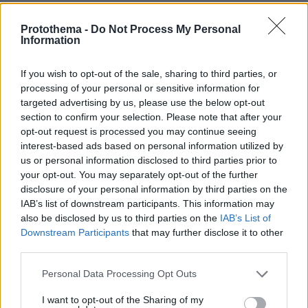
πριν 42 λεπτά
Αυτό το ανδρικό σώμα κερδίζει τις εντυπώσεις,
Protothema -
Do Not Process My Personal
Information
σύμφωνα με έρευνα – Και δεν έχει κοιλιακούς!
πριν μία ώρα
If you wish to opt-out of the sale, sharing to third parties, or
Κλείνει τα μεσάνυχτα ο λόφος Φινόπουλου στην Αθήνα
processing of your personal or sensitive information for
λόγω αυξημένου κινδύνου εκδήλωσης πυρκαγιάς
targeted advertising by us, please use the below opt-out
section to confirm your selection. Please note that after your
opt-out request is processed you may continue seeing
ΔΕΙΤΕ ΟΛΕΣ ΤΙΣ ΕΙΔΗΣΕΙΣ
interest-based ads based on personal information utilized by
us or personal information disclosed to third parties prior to
your opt-out. You may separately opt-out of the further
disclosure of your personal information by third parties on the
ΤΑ ΠΙΟ ΔΗΜΟΦΙΛΗ
IAB’s list of downstream participants. This information may
also be disclosed by us to third parties on the
IAB’s List of
Downstream Participants
that may further disclose it to other
third parties.
Please note that this website/app uses one or more Google
Personal Data Processing Opt Outs
services and may gather and store information including but
not limited to your visit or usage behaviour. You may click to
I want to opt-out of the Sharing of my