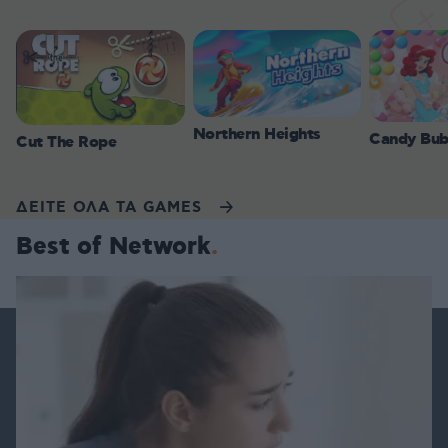
Northern Heights
Candy Bub
Cut The Rope
ΔΕΙΤΕ ΟΛΑ ΤΑ GAMES
Best of Network