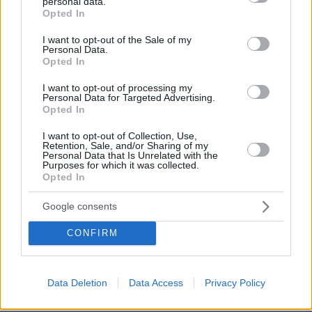
personal data.
grant or deny consent to Google and its third-party tags to
Opted In
use your data for below specified purposes in below Google
consent section.
I want to opt-out of the Sale of my
Personal Data.
Opted In
I want to opt-out of processing my
Personal Data for Targeted Advertising.
Opted In
I want to opt-out of Collection, Use,
Retention, Sale, and/or Sharing of my
Personal Data that Is Unrelated with the
Purposes for which it was collected.
Opted In
Google consents
04.08.2026, 11:20
CONFIRM
Πώς μια απλή ιδέα εξελίχθηκε σε κορυφαίο θεσμό
ρομποτικής στην Ελλάδα
Data Deletion
Data Access
Privacy Policy
06.08.2026, 10:52
Από μαθητής, φοιτητής σε άλλη πόλη!