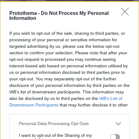
Protothema -
Do Not Process My Personal
Information
If you wish to opt-out of the sale, sharing to third parties, or
processing of your personal or sensitive information for
targeted advertising by us, please use the below opt-out
section to confirm your selection. Please note that after your
opt-out request is processed you may continue seeing
28.04.2024, 05:58
interest-based ads based on personal information utilized by
Πυροβολισμοί έξω από νυχτερινό κέντρο στο Μαρούσι -
us or personal information disclosed to third parties prior to
Ένας νεκρος και ένας τραυματίας
your opt-out. You may separately opt-out of the further
disclosure of your personal information by third parties on the
IAB’s list of downstream participants. This information may
Thema Insights
also be disclosed by us to third parties on the
IAB’s List of
Downstream Participants
that may further disclose it to other
third parties.
Please note that this website/app uses one or more Google
Personal Data Processing Opt Outs
services and may gather and store information including but
not limited to your visit or usage behaviour. You may click to
I want to opt-out of the Sharing of my