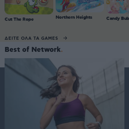
Northern Heights
Candy Bub
Cut The Rope
ΔΕΙΤΕ ΟΛΑ ΤΑ GAMES
Best of Network