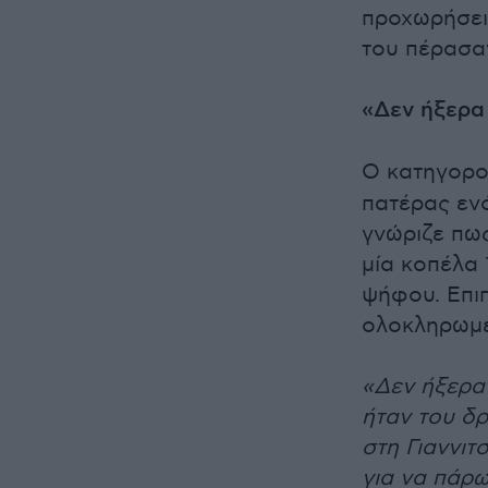
προχωρήσει 
του πέρασα
«Δεν ήξερα
Ο κατηγορο
πατέρας ενό
γνώριζε πως
μία κοπέλα 
ψήφου. Επιπ
ολοκληρωμέ
«Δεν ήξερα 
ήταν του δ
στη Γιαννιτ
για να πάρω