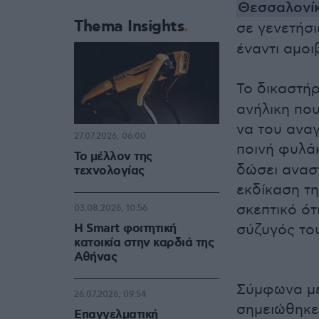
Θεσσαλονί
Thema Insights
σε γενετήσι
έναντι αμοι
Το δικαστήρ
ανήλικη που
να του αναγ
27.07.2026, 06:00
ποινή φυλά
Το μέλλον της
δώσει αναστ
τεχνολογίας
εκδίκαση τ
σκεπτικό ότ
03.08.2026, 10:56
Η Smart φοιτητική
σύζυγός του
κατοικία στην καρδιά της
Αθήνας
Σύμφωνα με 
26.07.2026, 09:54
σημειώθηκε 
Επαγγελματική