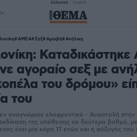
Ελληνικά
English
δα
λονίκη
ΑΜΕΑ
Σεξ
Αμοιβή
Ανήλικη
ονίκη: Καταδικάστηκε
νε αγοραίο σεξ με ανή
οπέλα του δρόμου» εί
α του
δεν αναγνώρισε ελαφρυντικό - Αναστολή στην
 εκδίκαση της υπόθεσης σε δεύτερο βαθμό, με
νος έχει μία κόρη 17 ετών και η σύζυγός του 