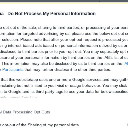
ενουμένη σε ορφανοτροφείο της πόλης,
ην κατάθεσή της πως κάποιες φορές έβγαινε
ma -
Do Not Process My Personal Information
αννιτσών για να εκδίδεται προκειμένου να
ήματα και να μην κλέβει, ενώ έλεγε ψέματα ότι
to opt-out of the sale, sharing to third parties, or processing of your per
formation for targeted advertising by us, please use the below opt-out s
ετών, δηλαδή έναν χρόνο μεγαλύτερη από την
r selection. Please note that after your opt-out request is processed y
της ηλικία, προκειμένου να πείσει τους άντρες
eing interest-based ads based on personal information utilized by us or
ούν ερωτικά μαζί της και να εισπράξει το
disclosed to third parties prior to your opt-out. You may separately opt-
losure of your personal information by third parties on the IAB’s list of
0 ευρώ.
. This information may also be disclosed by us to third parties on the
IA
Participants
that may further disclose it to other third parties.
εσημέρι η ανήλικη είχε βγει στην Γιαννιτσών
 that this website/app uses one or more Google services and may gath
 πελάτες και όταν την είδε ο 49χρονος
including but not limited to your visit or usage behaviour. You may click 
 to Google and its third-party tags to use your data for below specifi
νος, σταμάτησε με το αυτοκίνητό του και τη
ogle consent section.
την ηλικία της. Παρόλο που του είπε ότι είναι
7,5 ετών, ο κατηγορούμενος της είπε να
l Data Processing Opt Outs
ν σε σεξουαλική συνεύρεση έναντι αμοιβής.
o opt-out of the Sharing of my personal data.