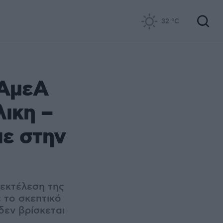
32
°C
 ΑμεΑ
λικη –
πε στην
 εκτέλεση της
 το σκεπτικό
δεν βρίσκεται