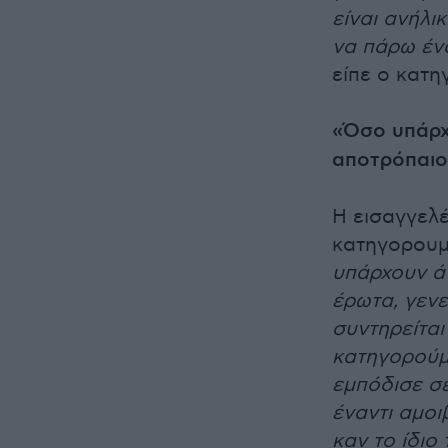
είναι ανήλι
να πάρω ένα
είπε ο κατ
«Όσο υπάρχο
αποτρόπαιο 
Η εισαγγελέ
κατηγορουμέ
υπάρχουν ά
έρωτα, γενε
συντηρείται
κατηγορούμ
εμπόδισε σε
έναντι αμοι
καν το ίδιο