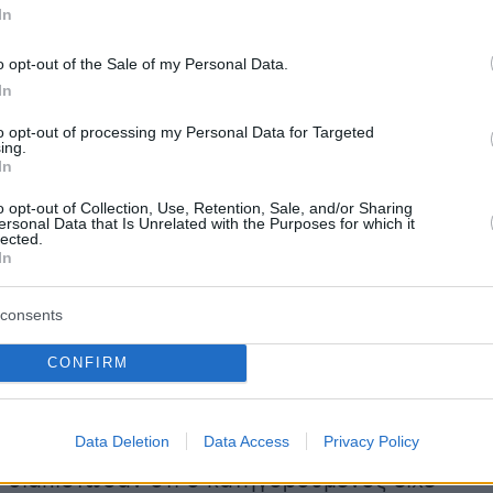
In
είπε στην κατάθεσή της στους αστυνομικούς
το αυτοκίνητο του άγνωστου προς εκείνη
o opt-out of the Sale of my Personal Data.
ς δέχθηκε να κάνει σεξ μαζί του για να λάβει
In
 Έτσι, αφού πήγανε σε ένα πάρκινγκ
to opt-out of processing my Personal Data for Targeted
ν ερωτικά και μόλις τελείωσαν, η ανήλικη
ing.
In
 ζήτησε τα χρήματα. Ο κατηγορούμενος, τότε,
α της δώσει τα συμφωνηθέντα και τότε η
o opt-out of Collection, Use, Retention, Sale, and/or Sharing
ersonal Data that Is Unrelated with the Purposes for which it
αξε το κινητό του τηλέφωνο και ξεκίνησε να
lected.
In
 δρόμο, προκειμένου να τον αναγκάσει να της
ρήματα, ωστόσο στο σημείο έφτασε η
consents
CONFIRM
αραδέχθηκε ότι πήρε το κινητό του ΑμεΑ έτσι
Data Deletion
Data Access
Privacy Policy
 αναγκάσει να την πληρώσει, όμως οι
 διαπίστωσαν ότι ο κατηγορούμενος είχε