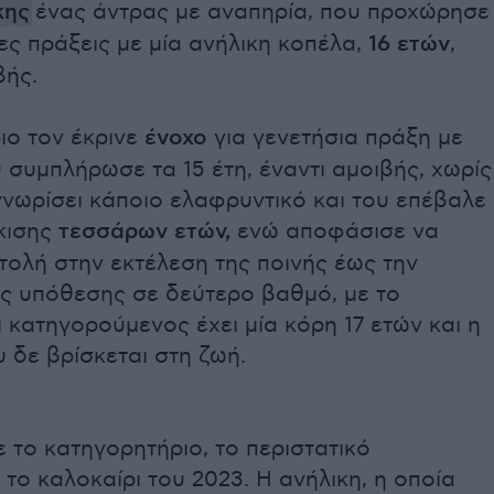
κης
ένας άντρας με αναπηρία, που προχώρησε
ες πράξεις με μία ανήλικη κοπέλα,
16 ετών
,
βής.
ιο τον έκρινε
ένοχο
για γενετήσια πράξη με
 συμπλήρωσε τα 15 έτη, έναντι αμοιβής, χωρίς
νωρίσει κάποιο ελαφρυντικό και του επέβαλε
κισης
τεσσάρων ετών,
ενώ αποφάσισε να
ολή στην εκτέλεση της ποινής έως την
ης υπόθεσης σε δεύτερο βαθμό, με το
ι κατηγορούμενος έχει μία κόρη 17 ετών και η
 δε βρίσκεται στη ζωή.
το κατηγορητήριο, το περιστατικό
το καλοκαίρι του 2023. Η ανήλικη, η οποία