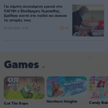
Για πέμπτη συνεχόμενη χρονιά στο
ΠΑΓΝΗ ο Βλαδίμηρος Κυριακίδης,
βρέθηκε κοντά στα παιδιά και άκουσε
τις ιστορίες τους
22
06.08.2026, 17:38
Games
Northern Heights
Candy Bub
Cut The Rope