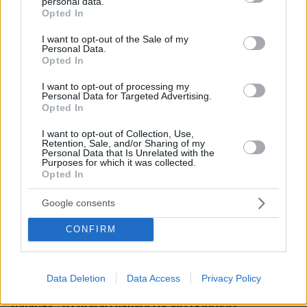
personal data.
grant or deny consent to Google and its third-party tags to
Opted In
use your data for below specified purposes in below Google
consent section.
I want to opt-out of the Sale of my
Personal Data.
Opted In
I want to opt-out of processing my
Personal Data for Targeted Advertising.
Opted In
I want to opt-out of Collection, Use,
Retention, Sale, and/or Sharing of my
Personal Data that Is Unrelated with the
Purposes for which it was collected.
Opted In
Google consents
CONFIRM
06.08.2026, 21:23
Πώς έγινε η τραγωδία με την νεκρή μητέρα στα
Data Deletion
Data Access
Privacy Policy
Μάλια: Βούτηξε για να βοηθήσει τη φίλη της και
πνίγηκε, τα παιδιά φώναζαν για βοήθεια