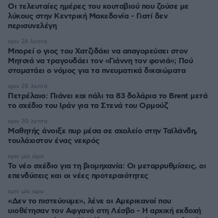
Οι τελευταίες ημέρες του κουταβιού που ζούσε με
λύκους στην Κεντρική Μακεδονία - Γιατί δεν
περισυνελέγη
πριν 26 λεπτά
Μπορεί ο γιος του Χατζιδάκι να απαγορεύσει στον
Μητσιά να τραγουδάει τον «Γιάννη τον φονιά»; Πού
σταματάει ο νόμος για τα πνευματικά δικαιώματα
πριν 28 λεπτά
Πετρέλαιο: Πιάνει και πάλι τα 83 δολάρια το Brent μετά
το σχέδιο του Ιράν για τα Στενά του Ορμούζ
πριν 30 λεπτά
Μαθητής άνοιξε πυρ μέσα σε σχολείο στην Ταϊλάνδη,
τουλάχιστον ένας νεκρός
πριν μία ώρα
Το νέο σχέδιο για τη βιομηχανία: Οι μεταρρυθμίσεις, οι
επενδύσεις και οι νέες προτεραιότητες
πριν μία ώρα
«Δεν το πιστεύουμε», λένε οι Αμερικανοί που
υιοθέτησαν τον Αφγανό στη Λέσβο - Η αρχική εκδοχή