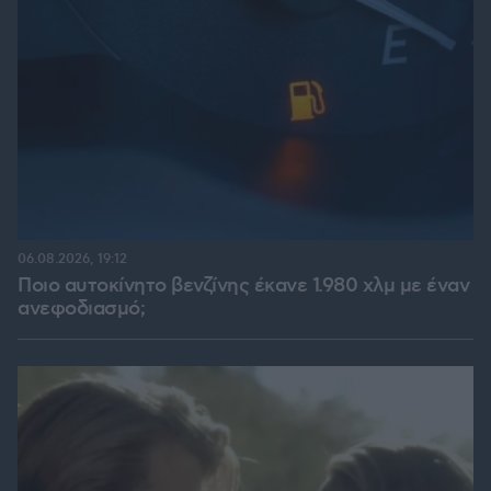
06.08.2026, 19:12
Ποιο αυτοκίνητο βενζίνης έκανε 1.980 χλμ με έναν
ανεφοδιασμό;