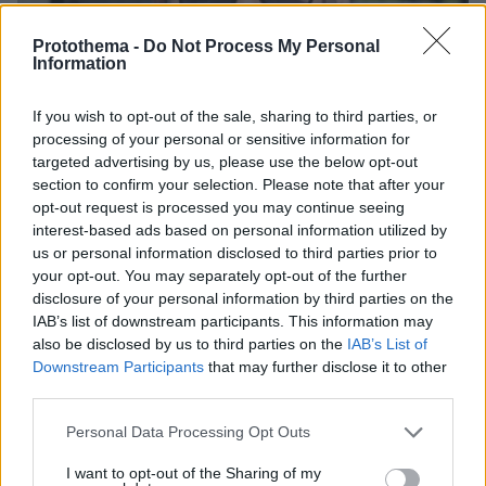
Protothema -
Do Not Process My Personal
Information
If you wish to opt-out of the sale, sharing to third parties, or
processing of your personal or sensitive information for
targeted advertising by us, please use the below opt-out
section to confirm your selection. Please note that after your
opt-out request is processed you may continue seeing
interest-based ads based on personal information utilized by
us or personal information disclosed to third parties prior to
your opt-out. You may separately opt-out of the further
disclosure of your personal information by third parties on the
06.08.2026, 22:24
IAB’s list of downstream participants. This information may
Χρίστος Κούγιας: Η προσωπική μου ζωή δεν
also be disclosed by us to third parties on the
IAB’s List of
μπορεί να είναι αντικείμενο φημών ή σεναρίων
Downstream Participants
that may further disclose it to other
που παρουσιάζονται ως πραγματικά γεγονότα
third parties.
Please note that this website/app uses one or more Google
Personal Data Processing Opt Outs
services and may gather and store information including but
not limited to your visit or usage behaviour. You may click to
I want to opt-out of the Sharing of my