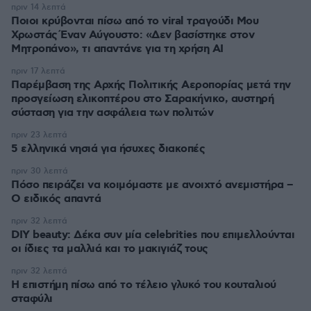
πριν 14 λεπτά
Ποιοι κρύβονται πίσω από το viral τραγούδι Μου
Χρωστάς Έναν Αύγουστο: «Δεν βασίστηκε στον
Μητροπάνο», τι απαντάνε για τη χρήση AI
πριν 17 λεπτά
Παρέμβαση της Αρχής Πολιτικής Αεροπορίας μετά την
προσγείωση ελικοπτέρου στο Σαρακήνικο, αυστηρή
σύσταση για την ασφάλεια των πολιτών
πριν 23 λεπτά
5 ελληνικά νησιά για ήσυχες διακοπές
πριν 30 λεπτά
Πόσο πειράζει να κοιμόμαστε με ανοιχτό ανεμιστήρα –
Ο ειδικός απαντά
πριν 32 λεπτά
DIY beauty: Δέκα συν μία celebrities που επιμελλούνται
οι ίδιες τα μαλλιά και το μακιγιάζ τους
πριν 32 λεπτά
Η επιστήμη πίσω από το τέλειο γλυκό του κουταλιού
σταφύλι