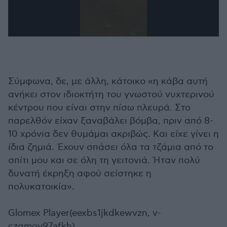
0
seconds
of
35
seconds
Σύμφωνα, δε, με άλλη, κάτοικο «η κάβα αυτή
ανήκει στον ιδιοκτήτη του γνωστού νυχτερινού
κέντρου που είναι στην πίσω πλευρά. Στο
παρελθόν είχαν ξαναβάλει βόμβα, πριν από 8-
10 χρόνια δεν θυμάμαι ακριβώς. Και είχε γίνει η
ίδια ζημιά. Έχουν σπάσει όλα τα τζάμια από το
σπίτι μου και σε όλη τη γειτονιά. Ήταν πολύ
δυνατή έκρηξη αφού σείστηκε η
πολυκατοικία».
Glomex Player(eexbs1jkdkewvzn, v-
czqmoy97afkh)