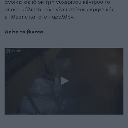
ανοίκει σε ιδιοκτήτη νυχερινού κέντρου το
οποίο, μάλιστα, είχε γίνει στόχος εκρηκτικής
επίθεσης και στο παρελθόν.
Δείτε τα βίντεο
0
seconds
of