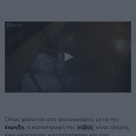
23
seconds
0
seconds
of
23
seconds
Όπως φαίνεται στις φωτογραφίες μετά την
έκρηξη
, η καταστροφή της
κάβας
είναι πλήρης
ενώ ολοσχερώς καταστράφηκε και ένα