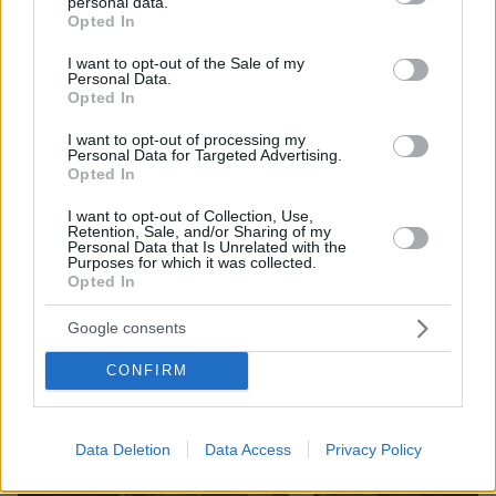
personal data.
grant or deny consent to Google and its third-party tags to
Opted In
use your data for below specified purposes in below Google
consent section.
I want to opt-out of the Sale of my
«Διαλύθηκαν οι δύο πρώτοι όροφοι της
Personal Data.
Opted In
πολυκατοικίας, καταστράφηκαν 11 αυτοκίνητα,
έσπασαν όλα τα τζάμια» είπε στο
I want to opt-out of processing my
Personal Data for Targeted Advertising.
prototothema.gr κάτοικος της περιοχής
Opted In
I want to opt-out of Collection, Use,
Retention, Sale, and/or Sharing of my
Personal Data that Is Unrelated with the
Purposes for which it was collected.
Opted In
Google consents
CONFIRM
Data Deletion
Data Access
Privacy Policy