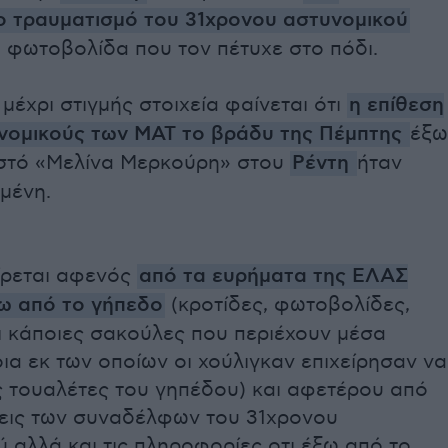
 τραυματισμό του 31χρονου αστυνομικού
 φωτοβολίδα που τον πέτυχε στο πόδι.
μέχρι στιγμής στοιχεία φαίνεται ότι
η επίθεση
νομικούς των ΜΑΤ το βράδυ της Πέμπτης
έξω
ιστό «Μελίνα Μερκούρη» στου
Ρέντη
ήταν
μένη.
ίρεται αφενός
από τα ευρήματα της ΕΛΑΣ
ξω από το γήπεδο
(κροτίδες, φωτοβολίδες,
ι κάποιες σακούλες που περιέχουν μέσα
ια εκ των οποίων οι χούλιγκαν επιχείρησαν να
ς τουαλέτες του γηπέδου) και αφετέρου από
σεις των συναδέλφων του 31χρονου
 αλλά και τις πληροφορίες οτι έξω από το