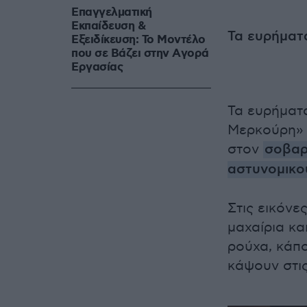
Επαγγελματική
Εκπαίδευση &
Τα ευρήματ
Εξειδίκευση: Το Mοντέλο
που σε Bάζει στην Aγορά
Eργασίας
Τα ευρήματ
Μερκούρη» 
στον
σοβαρ
αστυνομικο
Στις εικόνε
μαχαίρια κα
ρούχα, κάπο
κάψουν στι