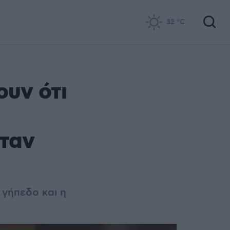
32
°C
ουν ότι
ήταν
 γήπεδο και η