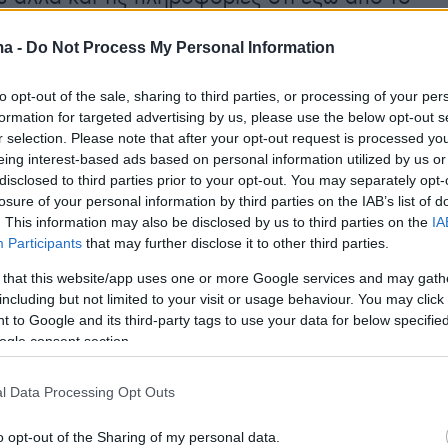
ρκούρη» υπήρχαν άτομα που είχαν αναλάβει
ma -
Do Not Process My Personal Information
ωτή.
to opt-out of the sale, sharing to third parties, or processing of your per
 του συναδέλφου του 31χρονου
formation for targeted advertising by us, please use the below opt-out s
r selection. Please note that after your opt-out request is processed y
eing interest-based ads based on personal information utilized by us or
εσή
του ο συνάδελφος του 31χρονου
disclosed to third parties prior to your opt-out. You may separately opt-
 περιγράφει, μεταξύ άλλων, ότι «οι επιθέσεις
losure of your personal information by third parties on the IAB’s list of
οπες, σφοδρότατες με ανθρωποκτόνο
. This information may also be disclosed by us to third parties on the
IA
Participants
that may further disclose it to other third parties.
νώ κάνει λόγο για πολλές φωτοβολιδες που
τικού τύπου, μια εκ των οποίων «βρήκε στόχο
 that this website/app uses one or more Google services and may gath
including but not limited to your visit or usage behaviour. You may click 
τισε τον συνάδελφο στον αριστερό μηρό».
 to Google and its third-party tags to use your data for below specifi
ogle consent section.
γουρα δέκα ναυτικές φωτοβολίδες με
 και αναρίθμητοι εκρηκτικοί μηχανισμοί»
l Data Processing Opt Outs
την κατάθεσή του ο συνάδελφος του
o opt-out of the Sharing of my personal data.