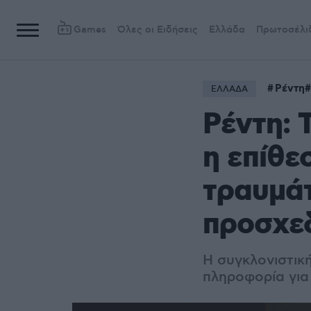
Games
Όλες οι Ειδήσεις
Ελλάδα
Πρωτοσέλι
Ρέντη
ΕΛΛΑΔΑ
Ρέντη: 
η επίθε
τραυμάτ
προσχε
Η συγκλονιστικ
πληροφορία για