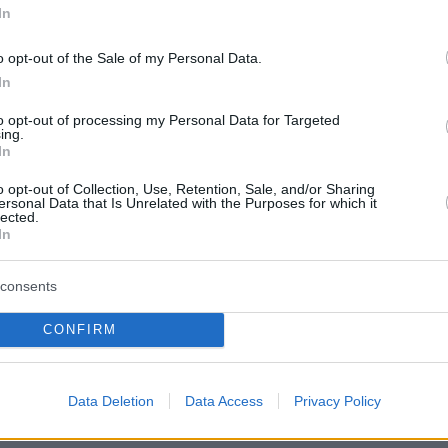
στυνομικού.
In
o opt-out of the Sale of my Personal Data.
τας, δε, την
επίθεση
που κράτησε περίπου 10-
In
αστυνομικός λέει ότι «έριχνα ν μπουκάλια με
to opt-out of processing my Personal Data for Targeted
ing.
γρό και πάνω τους είχαν προσαρμόσει
In
ναμίτιδας. Αν δείτε το οπτικό υλικό που
o opt-out of Collection, Use, Retention, Sale, and/or Sharing
στο διαδίκτυο, φαίνονται κάτι μανιτάρια που
ersonal Data that Is Unrelated with the Purposes for which it
lected.
φτάνουν τα 3 με 4 μέτρα. Ο συνάδελφός μου
In
κε μετά το πρώτο πεντάλεπτο, και αφού
εί σφοδρές επιθέσεις. Εξήλθαν από το γήπεδ
consents
αν επι τούτου για να επιτεθούν στις
CONFIRM
 δυνάμεις».
yer(eexbs1jkdkewvzn, v-cxk0zlm5qhap)
Data Deletion
Data Access
Privacy Policy