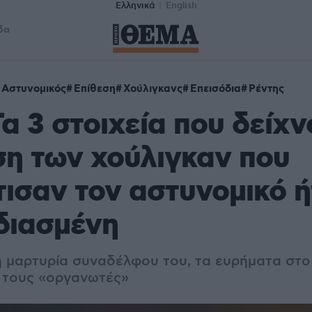
Ελληνικά
English
δα
Αστυνομικός
Επίθεση
Χούλιγκανς
Επεισόδια
Ρέντης
Τα 3 στοιχεία που δείχν
ση των χούλιγκαν που
ισαν τον αστυνομικό 
διασμένη
ή μαρτυρία συναδέλφου του, τα ευρήματα στο
 τους «οργανωτές»