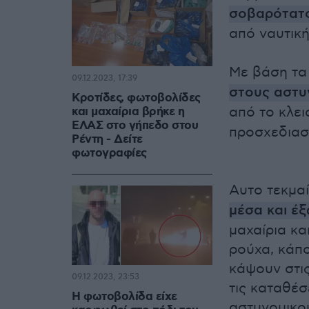
σοβαρότατο
από ναυτική
Με βάση τα 
09.12.2023, 17:39
στους αστυ
Κροτίδες, φωτοβολίδες
από το κλε
και μαχαίρια βρήκε η
ΕΛΑΣ στο γήπεδο στου
προσχεδιασ
Ρέντη - Δείτε
φωτογραφίες
Αυτο τεκμα
μέσα και έ
μαχαίρια κα
ρούχα, κάπο
κάψουν στι
09.12.2023, 23:53
τις καταθέ
Η φωτοβολίδα είχε
αστυνομικού