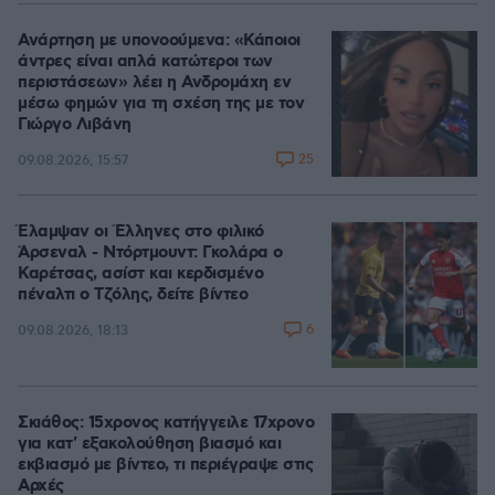
Ανάρτηση με υπονοούμενα: «Κάποιοι
άντρες είναι απλά κατώτεροι των
περιστάσεων» λέει η Ανδρομάχη εν
μέσω φημών για τη σχέση της με τον
Γιώργο Λιβάνη
25
09.08.2026, 15:57
Έλαμψαν οι Έλληνες στο φιλικό
Άρσεναλ - Ντόρτμουντ: Γκολάρα ο
Καρέτσας, ασίστ και κερδισμένο
πέναλτι ο Τζόλης, δείτε βίντεο
6
09.08.2026, 18:13
Σκιάθος: 15χρονος κατήγγειλε 17χρονο
για κατ' εξακολούθηση βιασμό και
εκβιασμό με βίντεο, τι περιέγραψε στις
Αρχές