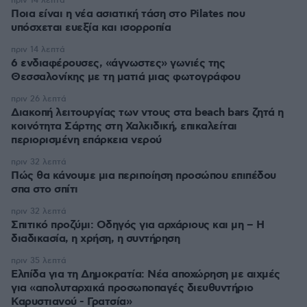
πριν 14 λεπτά
Ποια είναι η νέα ασιατική τάση στο Pilates που
υπόσχεται ευεξία και ισορροπία
πριν 14 λεπτά
6 ενδιαφέρουσες, «άγνωστες» γωνιές της
Θεσσαλονίκης με τη ματιά μιας φωτογράφου
πριν 26 λεπτά
Διακοπή λειτουργίας των ντους στα beach bars ζητά η
κοινότητα Σάρτης στη Χαλκιδική, επικαλείται
περιορισμένη επάρκεια νερού
πριν 32 λεπτά
Πώς θα κάνουμε μια περιποίηση προσώπου επιπέδου
σπα στο σπίτι
πριν 32 λεπτά
Σπιτικό προζύμι: Οδηγός για αρχάριους και μη – Η
διαδικασία, η χρήση, η συντήρηση
πριν 35 λεπτά
Ελπίδα για τη Δημοκρατία: Νέα αποχώρηση με αιχμές
για «απολυταρχικά προσωποπαγές διευθυντήριο
Καρυστιανού - Γρατσία»