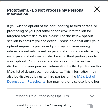
Η διάκριση αυτή «συνίστατο σε συχνότατες και
Protothema -
Do Not Process My Personal
Information
μεγάλης διάρκειας επισκέψεις των γονέων,
ακόμη και στο “δωμάτιο” του ασθενούς, τη
If you wish to opt-out of the sale, sharing to third parties, or
θεραπευτική μεταχείριση με προσωπικό γιατρό,
processing of your personal or sensitive information for
τον προαυλισμό του, τη διατροφή του με
targeted advertising by us, please use the below opt-out
σπιτικό φαγητό ή παραγγελίες εκτός
section to confirm your selection. Please note that after your
opt-out request is processed you may continue seeing
νοσοκομείου, τις απαιτήσεις του ασθενούς και
interest-based ads based on personal information utilized by
τις συνεχείς οχλήσεις του επιστημονικού και
us or personal information disclosed to third parties prior to
βοηθητικού προσωπικού με σκοπό την
your opt-out. You may separately opt-out of the further
ικανοποίηση κάποιας επιθυμίας του (λ.χ. να του
disclosure of your personal information by third parties on the
IAB’s list of downstream participants. This information may
αγοράσουν εφημερίδα ή καφέ, να
also be disclosed by us to third parties on the
IAB’s List of
παραγγείλουν φαγητό κ.ά.)».
Downstream Participants
that may further disclose it to other
third parties.
Ο επίμαχος ασθενής είχε «συνεχείς
Please note that this website/app uses one or more Google
Personal Data Processing Opt Outs
απαιτήσεις, προέβαινε σε συχνές επιθέσεις,
services and may gather and store information including but
απειλές και εκφοβισμούς με σκοπό τη διαρκή
not limited to your visit or usage behaviour. You may click to
I want to opt-out of the Sharing of my