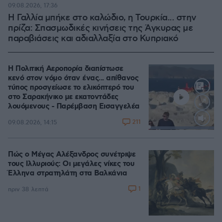
09.08.2026, 17:36
Η Γαλλία μπήκε στο καλώδιο, η Τουρκία... στην
πρίζα: Σπασμωδικές κινήσεις της Άγκυρας με
παραβιάσεις και αδιαλλαξία στο Κυπριακό
Η Πολιτική Αεροπορία διαπίστωσε
κενό στον νόμο όταν ένας... απίθανος
τύπος προσγείωσε το ελικόπτερό του
στο Σαρακήνικο με εκατοντάδες
λουόμενους - Παρέμβαση Εισαγγελέα
211
09.08.2026, 14:15
Loaded
:
100.00%
Πώς ο Μέγας Αλέξανδρος συνέτριψε
τους Ιλλυριούς: Οι μεγάλες νίκες του
Έλληνα στρατηλάτη στα Βαλκάνια
1
πριν 38 λεπτά