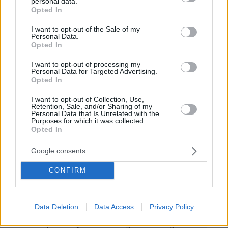
personal data.
ικανοποίηση των επιθυμιών του», οι οποίες και
grant or deny consent to Google and its third-party tags to
Opted In
use your data for below specified purposes in below Google
εκπληρώνονταν καθώς ετύγχανε «διακριτικής
consent section.
I want to opt-out of the Sale of my
μεταχειρίσεως».
Personal Data.
Opted In
Οι διοικητικοί δικαστές αποφάνθηκαν ότι
I want to opt-out of processing my
υπήρξαν πολλαπλές «παράνομες παραλείψεις
Personal Data for Targeted Advertising.
Opted In
των οργάνων του Ψυχιατρείου, αυτοτελώς αλλά
και συνδυαστικά». Οι παραλείψεις ανάγονται
I want to opt-out of Collection, Use,
Retention, Sale, and/or Sharing of my
στα αμφίβολης λειτουργικότητας υπάρχοντα
Personal Data that Is Unrelated with the
Purposes for which it was collected.
μέτρα πυρασφάλειας, στη μη εκπαίδευση του
Opted In
προσωπικού, τη μη επαρκή επιτήρηση ασθενών
κ.λπ. Ετσι ο αδελφός και η αδελφή του
Google consents
54χρονου θύματος δικαιούνται αποζημίωση για
CONFIRM
την ηθική βλάβη που υπέστησαν από τον
θάνατό του, κατέληξαν οι δικαστές.
Data Deletion
Data Access
Privacy Policy
protothema.gr στο Google News
Ακολουθήστε το