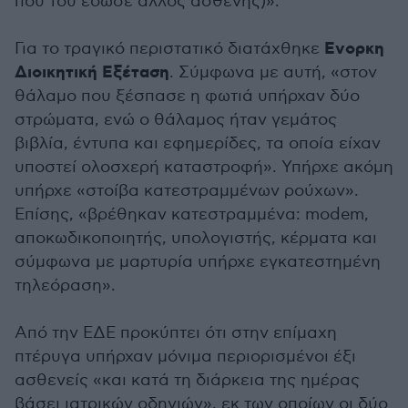
που του έδωσε άλλος ασθενής)».
Ενορκη
Για το τραγικό περιστατικό διατάχθηκε
Διοικητική Εξέταση
. Σύμφωνα με αυτή, «στον
θάλαμο που ξέσπασε η φωτιά υπήρχαν δύο
στρώματα, ενώ ο θάλαμος ήταν γεμάτος
βιβλία, έντυπα και εφημερίδες, τα οποία είχαν
υποστεί ολοσχερή καταστροφή». Υπήρχε ακόμη
υπήρχε «στοίβα κατεστραμμένων ρούχων».
Επίσης, «βρέθηκαν κατεστραμμένα: modem,
αποκωδικοποιητής, υπολογιστής, κέρματα και
σύμφωνα με μαρτυρία υπήρχε εγκατεστημένη
τηλεόραση».
Από την ΕΔΕ προκύπτει ότι στην επίμαχη
πτέρυγα υπήρχαν μόνιμα περιορισμένοι έξι
ασθενείς «και κατά τη διάρκεια της ημέρας
βάσει ιατρικών οδηγιών», εκ των οποίων οι δύο