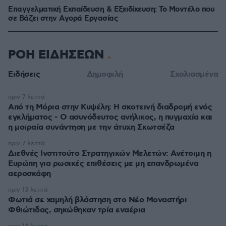
Επαγγελματική Εκπαίδευση & Εξειδίκευση: Το Mοντέλο που
σε Bάζει στην Aγορά Eργασίας
ΡΟΗ ΕΙΔΗΣΕΩΝ
Ειδήσεις
Δημοφιλή
Σχολιασμένα
πριν 7 λεπτά
Από τη Μόρια στην Κυψέλη: Η σκοτεινή διαδρομή ενός
εγκλήματος - Ο ασυνόδευτος ανήλικος, η πυγμαχία και
η μοιραία συνάντηση με την άτυχη Σκωτσέζα
πριν 7 λεπτά
Διεθνές Ινστιτούτο Στρατηγικών Μελετών: Ανέτοιμη η
Ευρώπη για ρωσικές επιθέσεις με μη επανδρωμένα
αεροσκάφη
πριν 13 λεπτά
Φωτιά σε χαμηλή βλάστηση στο Νέο Μοναστήρι
Φθιώτιδας, σηκώθηκαν τρία εναέρια