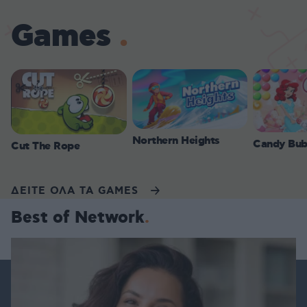
Games
Northern Heights
Candy Bub
Cut The Rope
ΔΕΙΤΕ ΟΛΑ ΤΑ GAMES
Best of Network