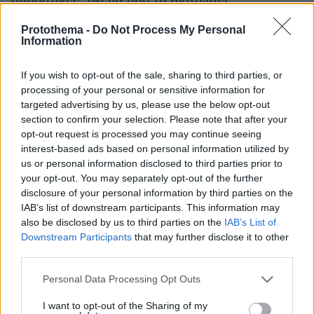
προοπτικές, όχι να μου το σκοτώσει
οποιοσδήποτε αλήτης. Τι να μου πείτε. Δίνω
Protothema -
Do Not Process My Personal
κουράγιο στον εαυτό μου για να στηρίξω την
Information
οικογένεια. Θα έρθει το Πάσχα και θα έχω
σερβίτσιο στο τραπέζι άδειο και την καρέκλα
If you wish to opt-out of the sale, sharing to third parties, or
processing of your personal or sensitive information for
της» πρόσθεσε.
targeted advertising by us, please use the below opt-out
section to confirm your selection. Please note that after your
Στη νεκρώσιμη ακολουθία παρέστησαν ο
opt-out request is processed you may continue seeing
πρόεδρος του ΣΥΡΙΖΑ Αλέξης Τσίπρας, ο
interest-based ads based on personal information utilized by
us or personal information disclosed to third parties prior to
υπουργός Οικονομικών Χρήστος Σταικούρας, η
your opt-out. You may separately opt-out of the further
βουλευτής του ΠΑΣΟΚ Τόνια Αντωνίου και ο
disclosure of your personal information by third parties on the
βουλευτής του ΣΥΡΙΖΑ Γιάννης Σαρικιώτης.
IAB’s list of downstream participants. This information may
also be disclosed by us to third parties on the
IAB’s List of
Downstream Participants
that may further disclose it to other
third parties.
Ειδήσεις σήμερα:
Please note that this website/app uses one or more Google
Personal Data Processing Opt Outs
services and may gather and store information including but
not limited to your visit or usage behaviour. You may click to
I want to opt-out of the Sharing of my
Έρευνα για το τραγικό δυστύχημα στα Τέμπη