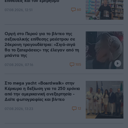
επιθέσεις και τον εμπρησμό
60
07.08.2026, 12:51
Οργή στο Περού για το βίντεο της
σεξουαλικής επίθεσης μαέστρου σε
26χρονη τραγουδίστρια: «Σιγά-σιγά
θα το ξεπεράσεις» της έλεγαν από τη
μπάντα της
105
07.08.2026, 07:16
Στο mega yacht «Boardwalk» στην
Κέρκυρα η δεξίωση για τα 250 χρόνια
από την αμερικανική ανεξαρτησία -
Δείτε φωτογραφίες και βίντεο
12
07.08.2026, 13:23