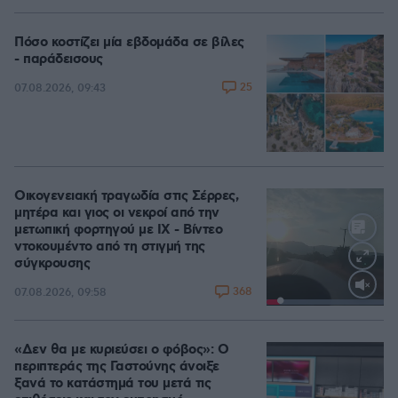
Πόσο κοστίζει μία εβδομάδα σε βίλες
- παράδεισους
25
07.08.2026, 09:43
Οικογενειακή τραγωδία στις Σέρρες,
μητέρα και γιος οι νεκροί από την
μετωπική φορτηγού με ΙΧ - Βίντεο
ντοκουμέντο από τη στιγμή της
σύγκρουσης
368
07.08.2026, 09:58
Loaded
:
100.00%
«Δεν θα με κυριεύσει ο φόβος»: Ο
περιπτεράς της Γαστούνης άνοιξε
ξανά το κατάστημά του μετά τις