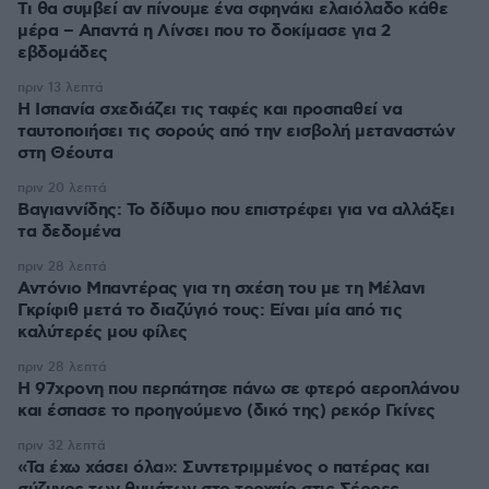
Τι θα συμβεί αν πίνουμε ένα σφηνάκι ελαιόλαδο κάθε
μέρα – Απαντά η Λίνσει που το δοκίμασε για 2
εβδομάδες
πριν 13 λεπτά
Η Ισπανία σχεδιάζει τις ταφές και προσπαθεί να
ταυτοποιήσει τις σορούς από την εισβολή μεταναστών
στη Θέουτα
πριν 20 λεπτά
Βαγιαννίδης: Το δίδυμο που επιστρέφει για να αλλάξει
τα δεδομένα
πριν 28 λεπτά
Αντόνιο Μπαντέρας για τη σχέση του με τη Μέλανι
Γκρίφιθ μετά το διαζύγιό τους: Είναι μία από τις
καλύτερές μου φίλες
πριν 28 λεπτά
Η 97χρονη που περπάτησε πάνω σε φτερό αεροπλάνου
και έσπασε το προηγούμενο (δικό της) ρεκόρ Γκίνες
πριν 32 λεπτά
«Τα έχω χάσει όλα»: Συντετριμμένος ο πατέρας και