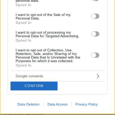
personal data.
grant or deny consent to Google and its third-party tags to
Opted In
ξεκινά η Βουλή
use your data for below specified purposes in below Google
consent section.
I want to opt-out of the Sale of my
Personal Data.
Οικονόμου: Ο Καραμανλής θα είναι υποψήφιος
Opted In
στις εκλογές
I want to opt-out of processing my
Personal Data for Targeted Advertising.
Με την τσάντα της υπηρεσίας η κηδεία του
Opted In
23χρονου πυροσβέστη και της φίλης του -
I want to opt-out of Collection, Use,
Δείτε βίντεο και φωτογραφίες
Retention, Sale, and/or Sharing of my
Personal Data that Is Unrelated with the
Purposes for which it was collected.
Opted In
protothema.gr στο Google News
Ακολουθήστε το
Google consents
και μάθετε πρώτοι όλες τις ειδήσεις
CONFIRM
Ειδήσεις
Δείτε όλες τις τελευταίες
από την Ελλάδα
και τον Κόσμο, τη στιγμή που συμβαίνουν, στο
Protothema.gr
Data Deletion
Data Access
Privacy Policy
Σχετικά Άρθρα