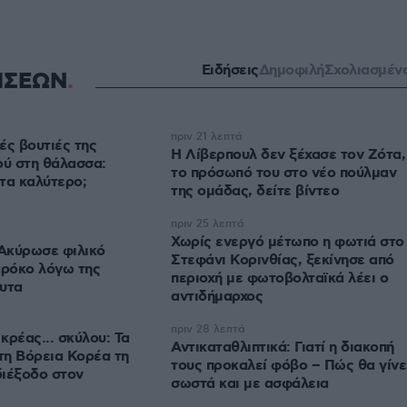
Ειδήσεις
Δημοφιλή
Σχολιασμέν
ΗΣΕΩΝ
πριν 21 λεπτά
ές βουτιές της
Η Λίβερπουλ δεν ξέχασε τον Ζότα,
ύ στη θάλασσα:
το πρόσωπό του στο νέο πούλμαν
τα καλύτερο;
της ομάδας, δείτε βίντεο
πριν 25 λεπτά
Χωρίς ενεργό μέτωπο η φωτιά στο
Ακύρωσε φιλικό
Στεφάνι Κορινθίας, ξεκίνησε από
αρόκο λόγω της
περιοχή με φωτοβολταϊκά λέει ο
υτα
αντιδήμαρχος
πριν 28 λεπτά
κρέας... σκύλου: Τα
Αντικαταθλιπτικά: Γιατί η διακοπή
τη Βόρεια Κορέα τη
τους προκαλεί φόβο – Πώς θα γίνε
διέξοδο στον
σωστά και με ασφάλεια