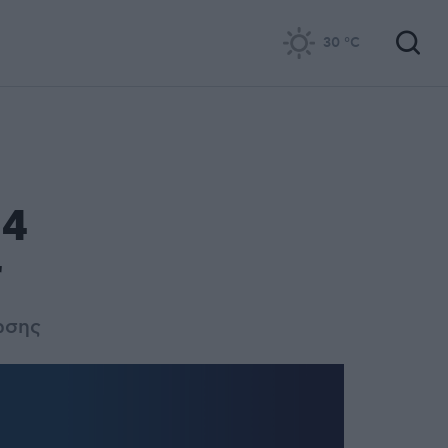
30
°C
14
r
ωσης