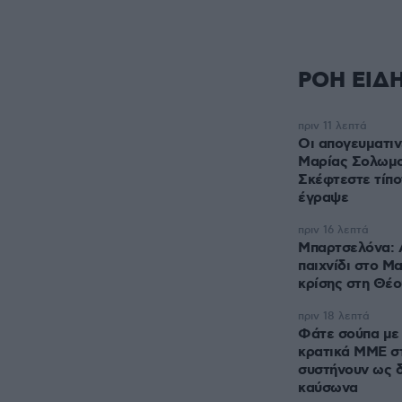
ΡΟΗ ΕΙΔ
πριν 11 λεπτά
Οι απογευματιν
Μαρίας Σολωμο
Σκέφτεστε τίπο
έγραψε
πριν 16 λεπτά
Μπαρτσελόνα: 
παιχνίδι στο Μ
κρίσης στη Θέο
πριν 18 λεπτά
Φάτε σούπα με 
κρατικά ΜΜΕ σ
συστήνουν ως 
καύσωνα