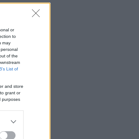
sonal or
ection to
ou may
 personal
out of the
 downstream
B’s List of
er and store
to grant or
ed purposes