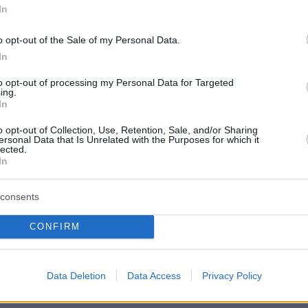
In
protothema.gr στο Google News
το
και μάθετε πρώτοι
o opt-out of the Sale of my Personal Data.
εις
In
Ειδήσεις
 τελευταίες
από την Ελλάδα και τον Κόσμο, τη
to opt-out of processing my Personal Data for Targeted
Protothema.gr
μβαίνουν, στο
ing.
In
ΙΑ
ΠΡΟΣΘΗΚΗ ΣΧΟΛΙΟΥ
o opt-out of Collection, Use, Retention, Sale, and/or Sharing
ersonal Data that Is Unrelated with the Purposes for which it
lected.
In
consents
ΣΘΗΚΗ ΣΧΟΛΙΟΥ
CONFIRM
 *
EMAIL
Data Deletion
Data Access
Privacy Policy