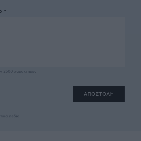
 *
υν
2500
χαρακτήρες
τικά πεδία