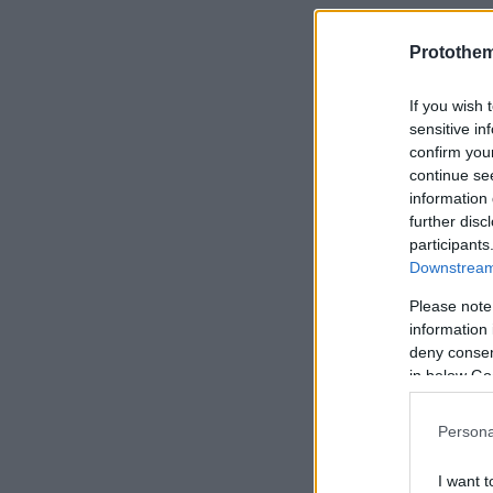
Protothe
If you wish 
sensitive in
confirm you
continue se
information 
further disc
participants
Downstream 
Please note
information 
deny consent
in below Go
Persona
I want t