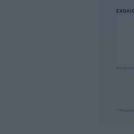
ΣΧΌΛΙΟ
Απομένο
* Υποχρεω