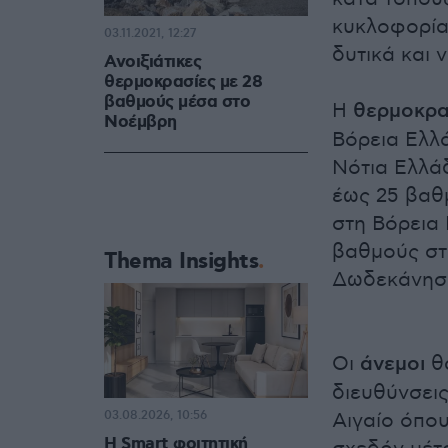
κυκλοφορία
03.11.2021, 12:27
δυτικά και 
Ανοιξιάτικες
θερμοκρασίες με 28
βαθμούς μέσα στο
Η
θερμοκρα
Νοέμβρη
Βόρεια Ελλά
Νότια Ελλάδ
έως 25 βαθμ
στη Βόρεια 
βαθμούς στα
Thema Insights
Δωδεκάνησ
Οι
άνεμοι
θα
διευθύνσεις
03.08.2026, 10:56
Αιγαίο όπο
Η Smart φοιτητική