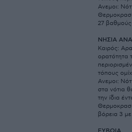
Ανεμοι: Νότ
Θερμοκρασί
27 βαθμούς
ΝΗΣΙΑ ΑΝΑ
Καιρός: Αρα
ορατότητα τ
περιορισμέν
τόπους ομίχ
Ανεμοι: Νότ
στα νότια 
την ίδια έντ
Θερμοκρασί
βόρεια 3 μ
ΕΥΒΟΙΑ