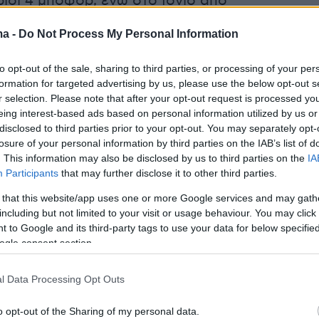
ιοι 4 μποφόρ, ενώ στο Ιόνιο από
ικές διευθύνσεις μέτριοι 4-5 μποφόρ και
ma -
Do Not Process My Personal Information
ροί 6 μποφόρ.
to opt-out of the sale, sharing to third parties, or processing of your per
er(40599w16ki4e70hs, v-cfh2z1d7psl5-st)
formation for targeted advertising by us, please use the below opt-out s
r selection. Please note that after your opt-out request is processed y
eing interest-based ads based on personal information utilized by us or
disclosed to third parties prior to your opt-out. You may separately opt-
losure of your personal information by third parties on the IAB’s list of
Α, ΘΡΑΚΗ
. This information may also be disclosed by us to third parties on the
IA
Participants
that may further disclose it to other third parties.
ιές νεφώσεις, κατά διαστήματα πιο πυκνές. Η
 that this website/app uses one or more Google services and may gath
including but not limited to your visit or usage behaviour. You may click 
ις πρωινές και βραδινές ώρες θα είναι
 to Google and its third-party tags to use your data for below specifi
η και θα σχηματιστούν κατά τόπους ομίχλες.
ogle consent section.
αβλητοί 3 και στα ανατολικά νότιοι έως 4
l Data Processing Opt Outs
α: Από 10 έως 22 βαθμούς Κελσίου. Στη
o opt-out of the Sharing of my personal data.
εδονία 3 με 4 βαθμούς χαμηλότερη.