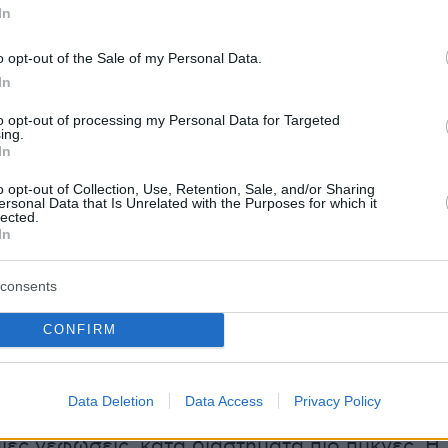
In
ΟΥ, ΗΠΕΙΡΟΣ, ΔΥΤΙΚΗ ΣΤΕΡΕΑ, ΔΥΤΙΚΗ
o opt-out of the Sale of my Personal Data.
ΝΗΣΟΣ
In
to opt-out of processing my Personal Data for Targeted
ing.
In
ιές νεφώσεις, οι οποίες το απόγευμα στα
υκνώσουν και είναι πιθανό το βράδυ στο
o opt-out of Collection, Use, Retention, Sale, and/or Sharing
ersonal Data that Is Unrelated with the Purposes for which it
ιο να σημειωθούν πρόσκαιρες βροχές.
lected.
In
ιοι νοτιοανατολικοί 5 με 6 και στο Ιόνιο τοπικά
Βαθμιαία εξασθένηση από το απόγευμα.
consents
α: Από 12 έως 26 βαθμούς Κελσίου. Στο
της Ηπείρου 3 με 5 βαθμούς χαμηλότερη.
CONFIRM
 ΑΝΑΤΟΛΙΚΗ ΣΤΕΡΕΑ, ΑΝΑΤΟΛΙΚΗ
Data Deletion
Data Access
Privacy Policy
ΝΗΣΟΣ
ιές νεφώσεις, κατά διαστήματα πιο πυκνές. Η