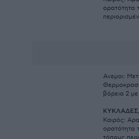
ορατότητα τ
περιορισμέν
Ανεμοι: Μετ
Θερμοκρασί
βόρεια 2 μ
ΚΥΚΛΑΔΕΣ,
Καιρός: Αρα
ορατότητα τ
τόπους περι