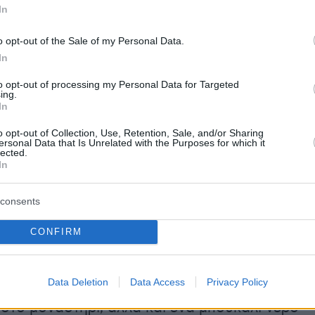
In
 απεγκλωβισμού της να ολοκληρώνεται
o opt-out of the Sale of my Personal Data.
In
όγια του 45χρονου Μεσαρίτη
to opt-out of processing my Personal Data for Targeted
ing.
In
νός εξαντλημένου ανθρώπου που φορούσε
o opt-out of Collection, Use, Retention, Sale, and/or Sharing
ersonal Data that Is Unrelated with the Purposes for which it
τω μέρος από το εσώρουχό του ξάφνιασε χθε
lected.
In
 τον άνθρωπο που λειτουργεί το κυλικείο που
η Μονή Κουδουμά.
«Σας παρακαλώ σεβαστείτε
consents
 βάλτε ένα ρούχο»
φέρεται -σύμφωνα με
να είπε ο άνθρωπος αυτός στον
CONFIRM
νο άνδρα που είχε απέναντί του. «Είμαι ο
υς δύο που έχει εξαφανιστεί με τη βάρκα»
Data Deletion
Data Access
Privacy Policy
ς και ζήτησε να δει δύο συγγενείς του που
στο μοναστήρι, αλλά και ένα μπουκάλι νερό