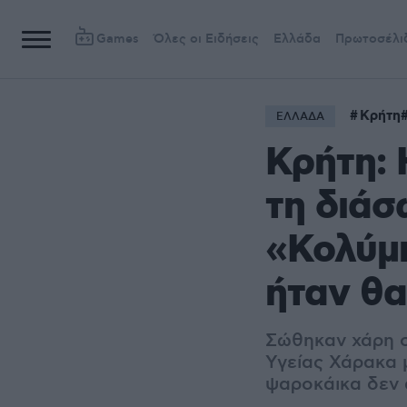
Games
Όλες οι Ειδήσεις
Ελλάδα
Πρωτοσέλι
Κρήτη
ΕΛΛΑΔΑ
Κρήτη: 
τη διάσ
«Κολύμπ
ήταν θα
Σώθηκαν χάρη σ
Υγείας Χάρακα 
ψαροκάικα δεν