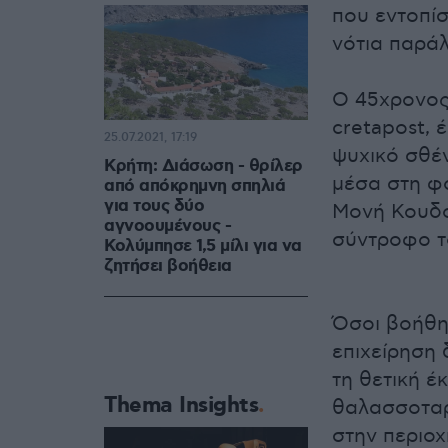
που εντοπίσ
νότια παράλ
Ο 45χρονος
cretapost, 
25.07.2021, 17:19
ψυχικό σθέ
Κρήτη: Διάσωση - θρίλερ
μέσα στη φ
από απόκρημνη σπηλιά
για τους δύο
Μονή Κουδο
αγνοουμένους -
σύντροφο το
Κολύμπησε 1,5 μίλι για να
ζητήσει βοήθεια
Όσοι βοήθησ
επιχείρηση 
τη θετική έ
Thema Insights
θαλασσοταρ
στην περιο