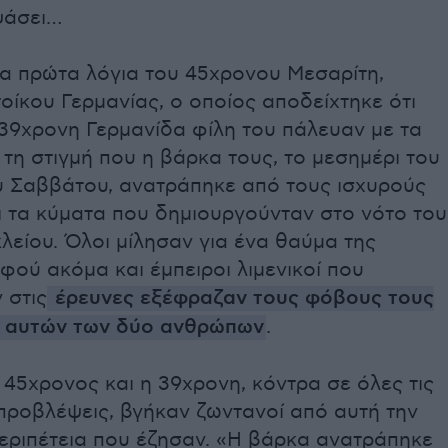
ψάσει…
τα πρώτα λόγια του 45χρονου Μεσαρίτη,
οίκου Γερμανίας, ο οποίος αποδείχτηκε ότι
 39χρονη Γερμανίδα φίλη του πάλευαν με τα
τη στιγμή που η βάρκα τους, το μεσημέρι του
 Σαββάτου, ανατράπηκε από τους ισχυρούς
ι τα κύματα που δημιουργούνταν στο νότο του
είου. Όλοι μίλησαν για ένα θαύμα της
φού ακόμα και έμπειροι λιμενικοί που
 στις
έρευνες εξέφραζαν τους φόβους τους
ές αυτών των δύο ανθρώπων
.
 45χρονος και η 39χρονη, κόντρα σε όλες τις
προβλέψεις, βγήκαν ζωντανοί από αυτή την
περιπέτεια που έζησαν. «Η βάρκα ανατράπηκε