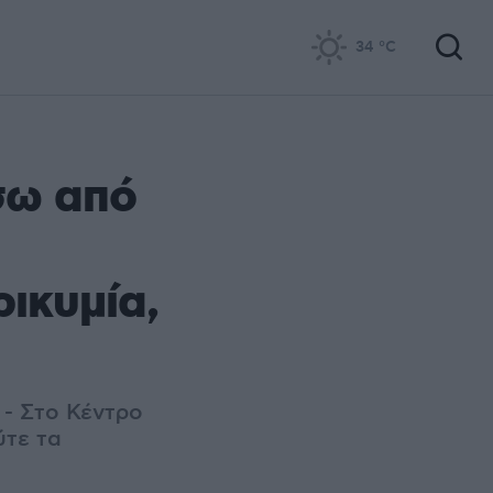
34
°C
σω από
ικυμία,
- Στο Κέντρο
ύτε τα