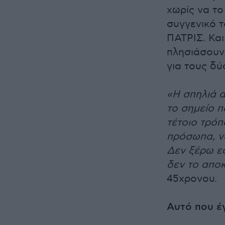
χωρίς να το
συγγενικό 
ΠΑΤΡΙΣ. Κα
πλησιάσουν 
για τους δύ
«Η σπηλιά 
το σημείο 
τέτοιο τρόπ
πρόσωπα, ν
Δεν ξέρω εά
δεν το απο
45χρονου.
Αυτό που έγ