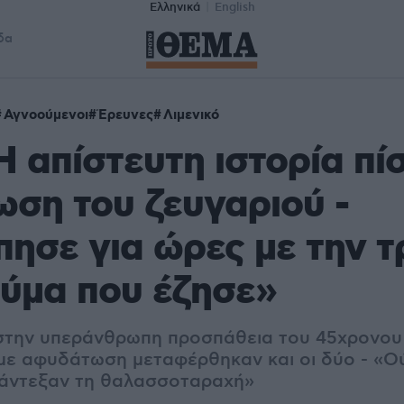
Ελληνικά
English
δα
Αγνοούμενοι
Έρευνες
Λιμενικό
Η απίστευτη ιστορία πί
ωση του ζευγαριού -
ησε για ώρες με την τρ
ύμα που έζησε»
την υπεράνθρωπη προσπάθεια του 45χρονου 
με αφυδάτωση μεταφέρθηκαν και οι δύο - «Ο
 άντεξαν τη θαλασσοταραχή»