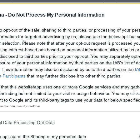
ωστόσο τον 45χρονο, με καταγωγή από την
ποίος διαμένει μόνιμα στη Γερμανία τα
ma -
Do Not Process My Personal Information
ρόνια και εργάζεται ως πιλότος ελικοπτέρου,
to opt-out of the sale, sharing to third parties, or processing of your per
κουράγιο και τη δύναμη να προστατεύσει τόσο
formation for targeted advertising by us, please use the below opt-out s
ο και την 39χρονη Γερμανίδα φίλη του.
r selection. Please note that after your opt-out request is processed y
eing interest-based ads based on personal information utilized by us or
disclosed to third parties prior to your opt-out. You may separately opt-
ς κατάφεραν το Σάββατο να σκαρφαλώσουν
losure of your personal information by third parties on the IAB’s list of
και να παραμείνουν σε μια βραχοσκεπή.
. This information may also be disclosed by us to third parties on the
IA
Participants
that may further disclose it to other third parties.
ή ο 45χρονος άνδρας, δεδομένων των
 that this website/app uses one or more Google services and may gath
ν καιρικών συνθηκών, κατάφερε να
including but not limited to your visit or usage behaviour. You may click 
 to Google and its third-party tags to use your data for below specifi
 μέσα στα φουρτουνιασμένα κύματα μέχρι τη
ogle consent section.
υμά, για να ζητήσει βοήθεια ενώ η 39χρονη
η στην εν λόγω σπηλιά κοντά στη Μονή. Άμεσα
l Data Processing Opt Outs
κε το
Λιμενικό
, σκάφη του οποίου μετέβησαν
σημείο για να την παραλάβουν, με την
o opt-out of the Sharing of my personal data.