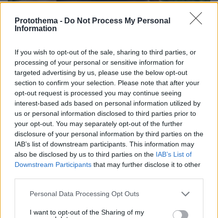
Protothema -
Do Not Process My Personal
Information
If you wish to opt-out of the sale, sharing to third parties, or
06.08.2026, 09:18
processing of your personal or sensitive information for
Νεαρή γυναίκα με ακατέργαστη ομορφιά από την
targeted advertising by us, please use the below opt-out
Αιθιοπία έγινε viral, δείτε την εντυπωσιακή
section to confirm your selection. Please note that after your
μεταμόρφωσή της από μακιγιέρ
opt-out request is processed you may continue seeing
interest-based ads based on personal information utilized by
us or personal information disclosed to third parties prior to
«Αφιέρωσε τη ζωή της βοηθώντας
your opt-out. You may separately opt-out of the further
όσους είχαν ανάγκη»: Συγκλονίζει η
disclosure of your personal information by third parties on the
οικογένεια της Βρετανίδας που
IAB’s list of downstream participants. This information may
βρέθηκε νεκρή σε βαλίτσα στην
also be disclosed by us to third parties on the
IAB’s List of
Κυψέλη
Downstream Participants
that may further disclose it to other
third parties.
132
06.08.2026, 18:45
Please note that this website/app uses one or more Google
Personal Data Processing Opt Outs
services and may gather and store information including but
Καρυστιανού κατά ΜΜΕ: Έφυγαν
not limited to your visit or usage behaviour. You may click to
I want to opt-out of the Sharing of my
1.000 από τη ΝΔ για Σαμαρά και οι