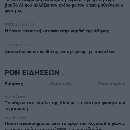
Το DEI College παρουσιάζει τη Sophia. Την πρώτη 24/7
βοηθό AI που αλλάζει τον τρόπο με τον οποίο μαθαίνουν οι
φοιτητές
03.08.2026, 10:56
Η Smart φοιτητική κατοικία στην καρδιά της Αθήνας
29.07.2026, 09:39
Διασκεδάζουμε υπεύθυνα, επιστρέφουμε με ασφάλεια
ΡΟΗ ΕΙΔΗΣΕΩΝ
Ειδήσεις
Δημοφιλή
Σχολιασμένα
πριν 6 λεπτά
Tο «άγνωστο» λιμάνι της Χίου με το νόστιμο φαγητό και
τη μουσική
πριν 8 λεπτά
Πολύ ικανοποιημένος από το έργο του Χέγκσεθ δηλώνει
ο Τραμπ, ενώ κατηγορεί ΜΜΕ για «προδοσία»