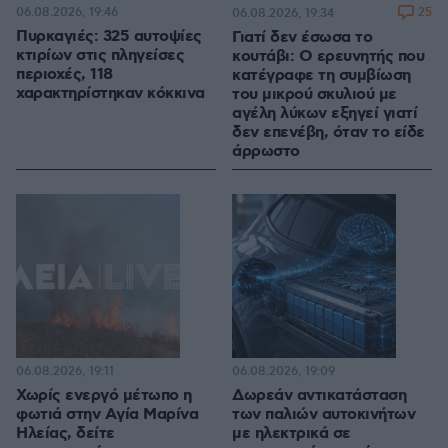
06.08.2026, 19:46
25
06.08.2026, 19:34
Πυρκαγιές: 325 αυτοψίες
Γιατί δεν έσωσα το
κτιρίων στις πληγείσες
κουτάβι: Ο ερευνητής που
περιοχές, 118
κατέγραφε τη συμβίωση
χαρακτηρίστηκαν κόκκινα
του μικρού σκυλιού με
αγέλη λύκων εξηγεί γιατί
δεν επενέβη, όταν το είδε
άρρωστο
06.08.2026, 19:11
06.08.2026, 19:09
Χωρίς ενεργό μέτωπο η
Δωρεάν αντικατάσταση
φωτιά στην Aγία Μαρίνα
των παλιών αυτοκινήτων
Ηλείας, δείτε
με ηλεκτρικά σε