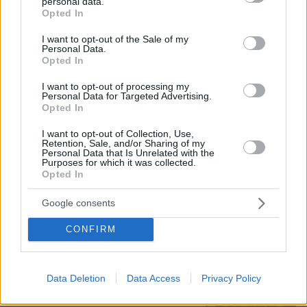
personal data.
grant or deny consent to Google and its third-party tags to
περισσότεροι ασχολούνται με ένα
Opted In
use your data for below specified purposes in below Google
μέλος μας από το Μεσολόγγι
consent section.
I want to opt-out of the Sale of my
100
06.08.2026, 17:49
Personal Data.
Opted In
I want to opt-out of processing my
Personal Data for Targeted Advertising.
Η απουσία μέσα στη νύχτα και η
Opted In
λεπτομέρεια στα μηνύματα: Πώς η
σύζυγος του Αφγανού ξεκίνησε να
I want to opt-out of Collection, Use,
τον υποπτεύεται για τη δολοφονία της
Retention, Sale, and/or Sharing of my
Personal Data that Is Unrelated with the
Βρετανίδας στην Κυψέλη
Purposes for which it was collected.
Opted In
124
06.08.2026, 15:36
Google consents
Πέθανε το άσπρο κουτάβι που
CONFIRM
συμβίωνε με αγέλη λύκων στην
Κεντρική Μακεδονία: Καλό ταξίδι
μικρέ, δείτε βίντεο
Data Deletion
Data Access
Privacy Policy
139
06.08.2026, 16:39