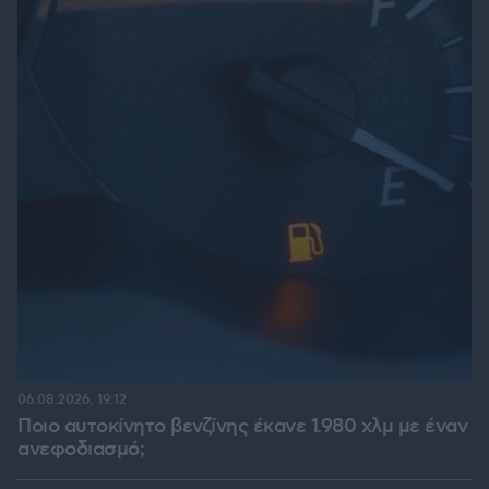
06.08.2026, 19:12
Ποιο αυτοκίνητο βενζίνης έκανε 1.980 χλμ με έναν
ανεφοδιασμό;