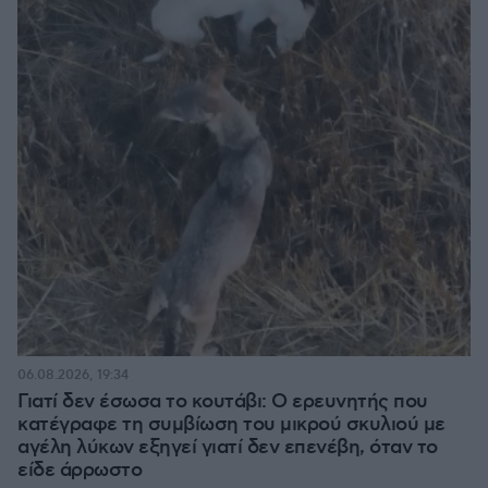
06.08.2026, 19:34
Γιατί δεν έσωσα το κουτάβι: Ο ερευνητής που
κατέγραφε τη συμβίωση του μικρού σκυλιού με
αγέλη λύκων εξηγεί γιατί δεν επενέβη, όταν το
είδε άρρωστο