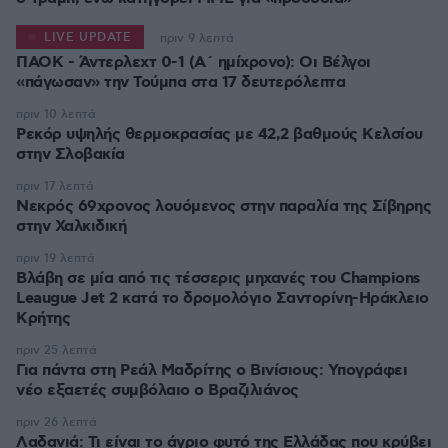
LIVE UPDATE
πριν 9 λεπτά
ΠΑΟΚ - Άντερλεχτ 0-1 (Α΄ ημίχρονο): Οι Βέλγοι
«πάγωσαν» την Τούμπα στα 17 δευτερόλεπτα
πριν 10 λεπτά
Ρεκόρ υψηλής θερμοκρασίας με 42,2 βαθμούς Κελσίου
στην Σλοβακία
πριν 17 λεπτά
Νεκρός 69χρονος λουόμενος στην παραλία της Σίβηρης
στην Χαλκιδική
πριν 19 λεπτά
Βλάβη σε μία από τις τέσσερις μηχανές του Champions
Leaugue Jet 2 κατά το δρομολόγιο Σαντορίνη-Ηράκλειο
Κρήτης
πριν 25 λεπτά
Για πάντα στη Ρεάλ Μαδρίτης ο Βινίσιους: Υπογράφει
νέο εξαετές συμβόλαιο ο Βραζιλιάνος
πριν 26 λεπτά
Λαδανιά: Τι είναι το άγριο φυτό της Ελλάδας που κρύβει