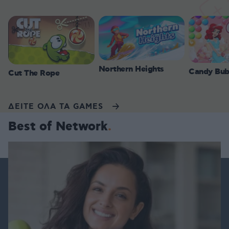
Northern Heights
Candy Bub
Cut The Rope
ΔΕΙΤΕ ΟΛΑ ΤΑ GAMES
Best of Network