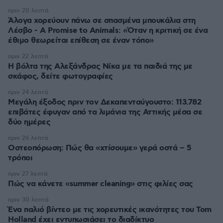
πριν 20 λεπτά
Άλογα χορεύουν πάνω σε σπασμένα μπουκάλια στη
Λέσβο - A Promise to Animals: «Όταν η κριτική σε ένα
έθιμο θεωρείται επίθεση σε έναν τόπο»
πριν 22 λεπτά
Η βόλτα της Αλεξάνδρας Νίκα με τα παιδιά της με
σκάφος, δείτε φωτογραφίες
πριν 24 λεπτά
Μεγάλη έξοδος πριν τον Δεκαπενταύγουστο: 113.782
επιβάτες έφυγαν από τα λιμάνια της Αττικής μέσα σε
δύο ημέρες
πριν 26 λεπτά
Οστεοπόρωση: Πώς θα «χτίσουμε» γερά οστά – 5
τρόποι
πριν 27 λεπτά
Πώς να κάνετε «summer cleaning» στις φιλίες σας
πριν 30 λεπτά
Ένα παλιό βίντεο με τις χορευτικές ικανότητες του Tom
Holland έχει εντυπωσιάσει το διαδίκτυο