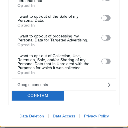
personal data.
όταν πνίγηκε ο 4χρονος, έρευνα για την άδεια της
grant or deny consent to Google and its third-party tags to
Opted In
πισίνας: Το χρονικό της τραγωδίας
use your data for below specified purposes in below Google
consent section.
I want to opt-out of the Sale of my
Personal Data.
Opted In
I want to opt-out of processing my
Personal Data for Targeted Advertising.
Opted In
I want to opt-out of Collection, Use,
Retention, Sale, and/or Sharing of my
Personal Data that Is Unrelated with the
Purposes for which it was collected.
Opted In
Google consents
CONFIRM
Data Deletion
Data Access
Privacy Policy