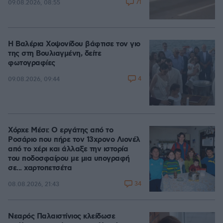
71
09.08.2026, 08:55
Η Βαλέρια Χοψονίδου βάφτισε τον γιο
της στη Βουλιαγμένη, δείτε
φωτογραφίες
4
09.08.2026, 09:44
Χόρχε Μέσι: Ο εργάτης από το
Ροσάριο που πήρε τον 13χρονο Λιονέλ
από το χέρι και άλλαξε την ιστορία
του ποδοσφαίρου με μια υπογραφή
σε... χαρτοπετσέτα
34
08.08.2026, 21:43
Νεαρός Παλαιστίνιος κλείδωσε