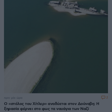
2
πριν μία ώρα
Ο «στόλος του Χίτλερ» αναδύεται στον Δούναβη: Η
ξηρασία φέρνει στο φως τα ναυάγια των Ναζί