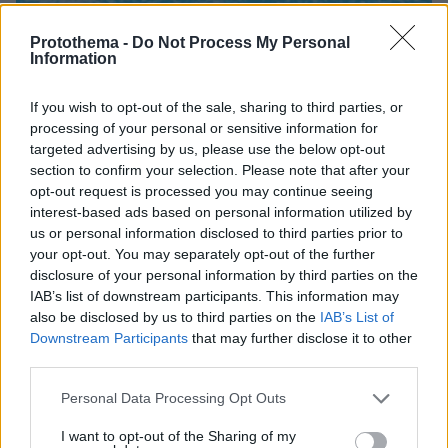
Protothema -
Do Not Process My Personal
Information
If you wish to opt-out of the sale, sharing to third parties, or
processing of your personal or sensitive information for
targeted advertising by us, please use the below opt-out
section to confirm your selection. Please note that after your
opt-out request is processed you may continue seeing
interest-based ads based on personal information utilized by
us or personal information disclosed to third parties prior to
your opt-out. You may separately opt-out of the further
disclosure of your personal information by third parties on the
IAB’s list of downstream participants. This information may
also be disclosed by us to third parties on the
IAB’s List of
Downstream Participants
that may further disclose it to other
third parties.
Please note that this website/app uses one or more Google
Personal Data Processing Opt Outs
09.08.2026, 09:28
services and may gather and store information including but
Χωρίς ναυαγοσώστη ήταν το beach bar στην Πάρο
not limited to your visit or usage behaviour. You may click to
I want to opt-out of the Sharing of my