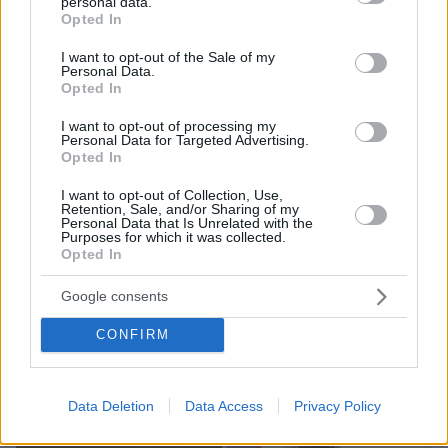
personal data.
grant or deny consent to Google and its third-party tags to
Opted In
use your data for below specified purposes in below Google
consent section.
I want to opt-out of the Sale of my
Personal Data.
Opted In
I want to opt-out of processing my
Personal Data for Targeted Advertising.
Opted In
I want to opt-out of Collection, Use,
Retention, Sale, and/or Sharing of my
Personal Data that Is Unrelated with the
Purposes for which it was collected.
Opted In
08.08.2026, 18:08
Google consents
Μυστήριο 3.500 ετών στη Σαντορίνη: Ο 15χρονος
που δεν πρόλαβε να ξεφύγει από το τσουνάμι
CONFIRM
μπορεί ν' αλλάξει τη χρονολογία της μεγάλης
έκρηξης
Data Deletion
Data Access
Privacy Policy