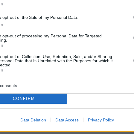
για την βήμα-βήμα επιστροφή στη φυσιολογική
In
ητα θα αρχίσει να ξεδιπλώνεται σε επιμέρους
ς φάσεις, διαδοχικά
μέσα στους μήνες Μάιο
o opt-out of the Sale of my Personal Data.
In
 απόφαση που έχει ληφθεί είναι ότι τα στάδια
περιοριστικών μέτρων θα απέχουν χρονικά
to opt-out of processing my Personal Data for Targeted
ing.
, ώστε να υπάρχει η δυνατότητα να
In
ι συνεχώς η εξέλιξη της πανδημίας.
o opt-out of Collection, Use, Retention, Sale, and/or Sharing
ersonal Data that Is Unrelated with the Purposes for which it
lected.
ρδαλιάς
θα ξεκινήσει την εξειδίκευση των
In
φέροντας συγκεκριμένα τι αλλάζει από την
υτέρα με την άρση των περιορισμών, τι θα
consents
πλέον και τι όχι. Εις ό,τι αφορά την ιχνηλάτησ
CONFIRM
μένων κρουσμάτων
Covid-19
, ο κ. Χαρδαλιάς
 ότι
όπου υπάρχει παραβίαση υγειονομικών
ύσμα, σε 1η φάση θα λαμβάνεται απόφαση για
Data Deletion
Data Access
Privacy Policy
-και όχι οριζόντιο- lockdown.