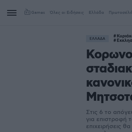
Games
Όλες οι Ειδήσεις
Ελλάδα
Πρωτοσέλι
Κυριάκ
ΕΛΛΑΔΑ
Εκκλησ
Κορωνοϊ
σταδιακ
κανονικ
Μητσοτ
Στις 6 το απόγε
για επιστροφή 
επιχειρήσεις θα