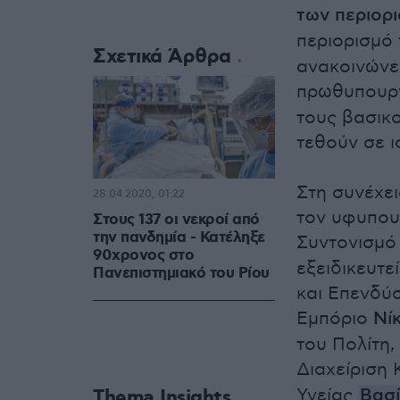
των περιορ
περιορισμό
Σχετικά Άρθρα
ανακοινώνει
πρωθυπουρ
τους βασικ
τεθούν σε ι
Στη συνέχει
28.04.2020, 01:22
τον υφυπου
Στους 137 οι νεκροί από
την πανδημία - Κατέληξε
Συντονισμό
90χρονος στο
εξειδικευτ
Πανεπιστημιακό του Ρίου
και Επενδύσ
Εμπόριο
Νί
του Πολίτη,
Διαχείριση
Υγείας
Βασ
Thema Insights