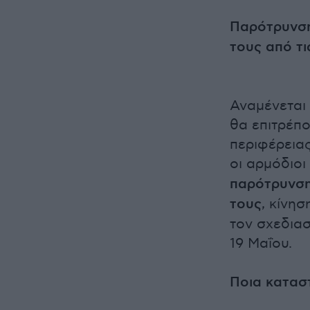
Παρότρυνση
τους από τι
Αναμένεται 
θα επιτρέπο
περιφέρεια
οι αρμόδιο
παρότρυνση
τους
, κίνησ
τον σχεδιασ
19 Μαΐου.
Ποια κατασ