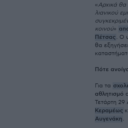
«
Αρχικά θα 
λιανικού εμ
συγκεκριμέ
κοινού
»
απ
Πέτσας
. Ο
θα εξηγήσει
καταστήματα
Πότε ανοίγ
Για τα
σχολ
αθλητισμό
α
Τετάρτη 29 
Κεραμέως
κ
Αυγενάκη
.