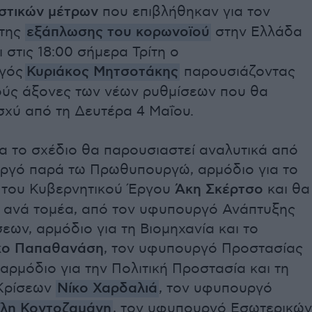
ιστικών μέτρων
που επιβλήθηκαν για τον
 της
εξάπλωσης του κορωνοϊού
στην Ελλάδα
 στις 18:00 σήμερα Τρίτη ο
γός
Κυριάκος Μητσοτάκης
παρουσιάζοντας
ούς άξονες των νέων ρυθμίσεων που θα
σχύ από τη Δευτέρα 4 Μαΐου.
α το σχέδιο θα παρουσιαστεί αναλυτικά από
ργό παρά τω Πρωθυπουργώ, αρμόδιο για το
 του Κυβερνητικού Έργου
Άκη Σκέρτσο
και θα
εί ανά τομέα, από τον υφυπουργό Ανάπτυξης
εων, αρμόδιο για τη Βιομηχανία και το
κο Παπαθανάση
, τον υφυπουργό Προστασίας
 αρμόδιο για την Πολιτική Προστασία και τη
 Κρίσεων
Νίκο Χαρδαλιά
, τον υφυπουργό
ίλη Κοντοζαμάνη
, τον υφυπουργό Εσωτερικών