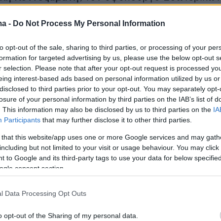
α Θέματα Αυτοδιοίκησης και Εκλογών
Θοδωρ
ma -
Do Not Process My Personal Information
 τον υφυπουργό Υποδομών και Μεταφορών,
α Θέματα Μεταφορών,
Γιάννη Κεφαλογιάννη
.
to opt-out of the sale, sharing to third parties, or processing of your per
formation for targeted advertising by us, please use the below opt-out s
r selection. Please note that after your opt-out request is processed y
eing interest-based ads based on personal information utilized by us or
 μια επόμενη φάση, επανερχόμαστε σταδιακά
disclosed to third parties prior to your opt-out. You may separately opt-
νικότητα «υγειονομική» αλλά η κρίση με τον
losure of your personal information by third parties on the IAB’s list of
εν έχει τελειώσει, αναμένεται να επισημάνει ο
. This information may also be disclosed by us to third parties on the
IA
Participants
that may further disclose it to other third parties.
ητσοτάκης. Ο πρωθυπουργός θα τονίσει ότι
κιμαστεί η ατομική ευθύνη, όχι με τρόπο
 that this website/app uses one or more Google services and may gath
including but not limited to your visit or usage behaviour. You may click 
κό, αλλά ατομικής συμμόρφωσης και
θα
 to Google and its third-party tags to use your data for below specifi
 Ελληνίδες και τους Έλληνες να αναλάβουν
ogle consent section.
τησία» των μέτρων, όπως συνέβη στη φάση
ίτι
».
l Data Processing Opt Outs
o opt-out of the Sharing of my personal data.